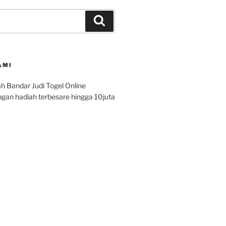
Search
AMI
h Bandar Judi Togel Online
gan hadiah terbesare hingga 10juta