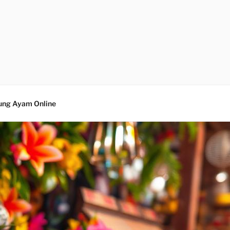
ung Ayam Online