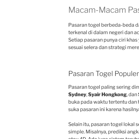
Macam-Macam Pasa
Pasaran togel berbeda-beda dar
terkenal di dalam negeri dan ad
Setiap pasaran punya ciri kha
sesuai selera dan strategi mere
Pasaran Togel Populer
Pasaran togel paling sering di
Sydney
,
Syair Hongkong
, dan
buka pada waktu tertentu dan 
suka pasaran ini karena hasiln
Selain itu, pasaran togel lokal
simple. Misalnya, prediksi ang