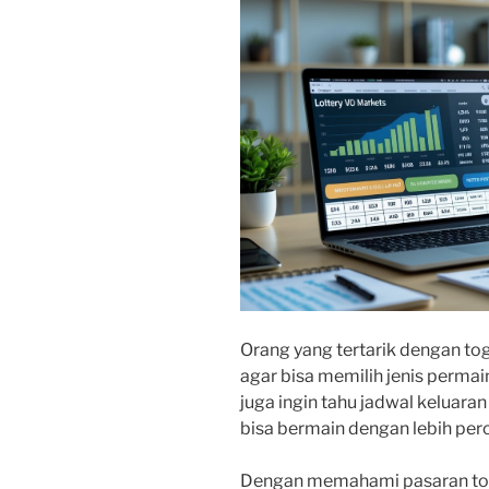
Orang yang tertarik dengan to
agar bisa memilih jenis perma
juga ingin tahu jadwal keluara
bisa bermain dengan lebih perc
Dengan memahami pasaran tog