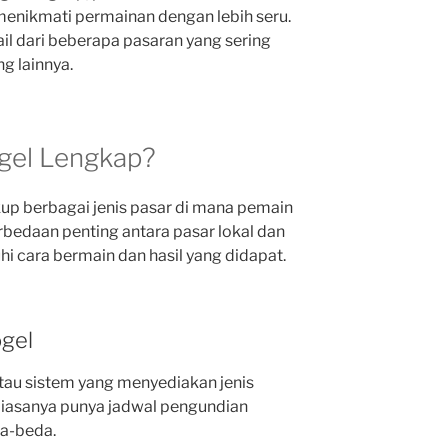
nikmati permainan dengan lebih seru.
il dari beberapa pasaran yang sering
g lainnya.
ogel Lengkap?
up berbagai jenis pasar di mana pemain
bedaan penting antara pasar lokal dan
i cara bermain dan hasil yang didapat.
ogel
tau sistem yang menyediakan jenis
biasanya punya jadwal pengundian
da-beda.