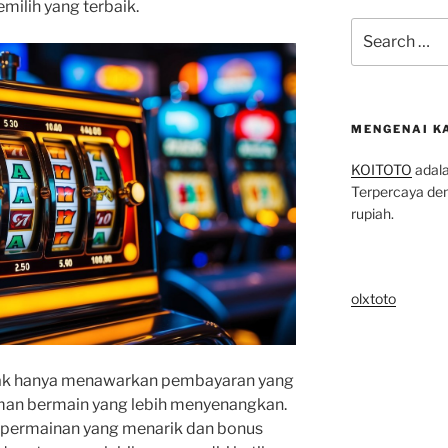
ilih yang terbaik.
Search
for:
MENGENAI K
KOITOTO
adala
Terpercaya den
rupiah.
olxtoto
idak hanya menawarkan pembayaran yang
laman bermain yang lebih menyenangkan.
i permainan yang menarik dan bonus