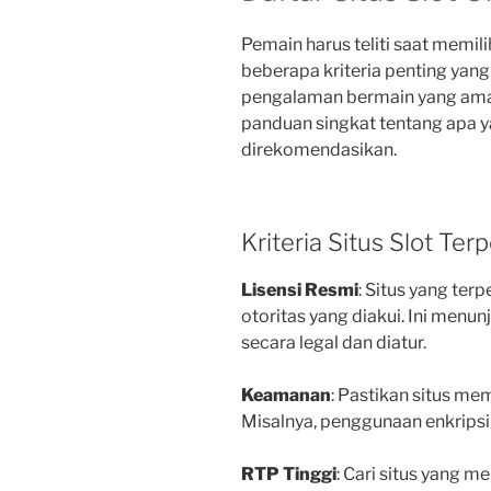
Pemain harus teliti saat memili
beberapa kriteria penting yan
pengalaman bermain yang aman
panduan singkat tentang apa ya
direkomendasikan.
Kriteria Situs Slot Ter
Lisensi Resmi
: Situs yang terp
otoritas yang diakui. Ini menu
secara legal dan diatur.
Keamanan
: Pastikan situs me
Misalnya, penggunaan enkripsi
RTP Tinggi
: Cari situs yang m