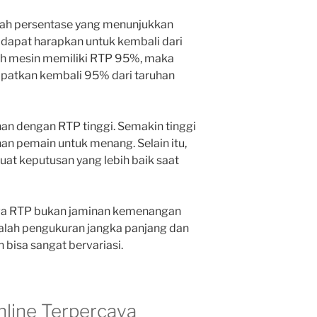
dalah persentase yang menunjukkan
dapat harapkan untuk kembali dari
buah mesin memiliki RTP 95%, maka
patkan kembali 95% dari taruhan
an dengan RTP tinggi. Semakin tinggi
n pemain untuk menang. Selain itu,
 keputusan yang lebih baik saat
a RTP bukan jaminan kemenangan
dalah pengukuran jangka panjang dan
 bisa sangat bervariasi.
Online Terpercaya