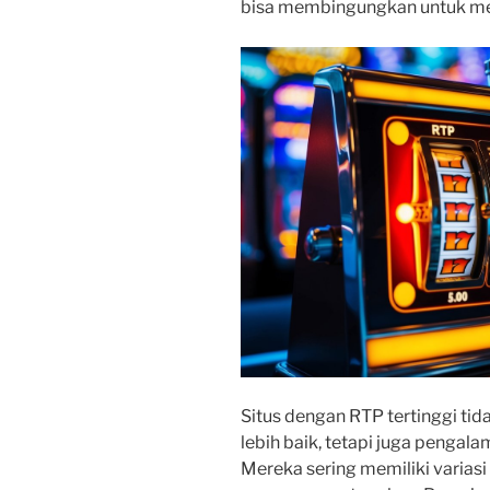
bisa membingungkan untuk mem
Situs dengan RTP tertinggi t
lebih baik, tetapi juga penga
Mereka sering memiliki varias