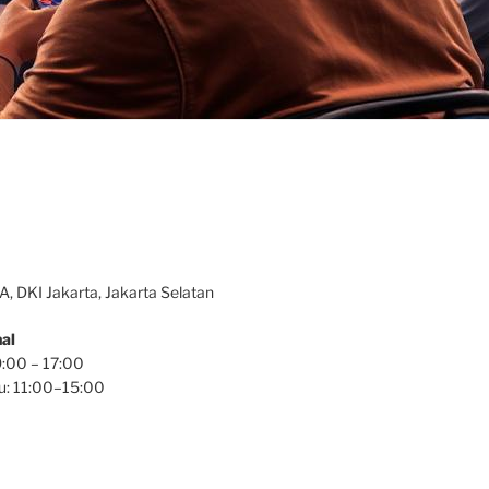
A, DKI Jakarta, Jakarta Selatan
al
9:00 – 17:00
u: 11:00–15:00