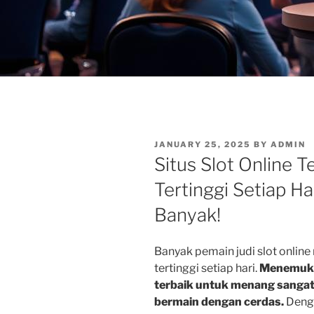
POSTED
JANUARY 25, 2025
BY
ADMIN
ON
Situs Slot Online 
Tertinggi Setiap H
Banyak!
Banyak pemain judi slot onlin
tertinggi setiap hari.
Menemuka
terbaik untuk menang sangat 
bermain dengan cerdas.
Denga