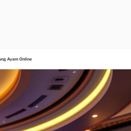
ung Ayam Online