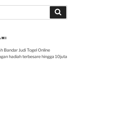
Search
AMI
h Bandar Judi Togel Online
gan hadiah terbesare hingga 10juta