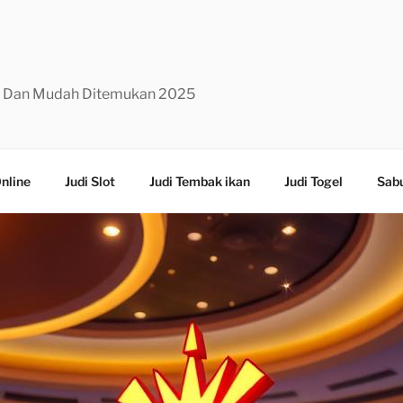
mi Dan Mudah Ditemukan 2025
Online
Judi Slot
Judi Tembak ikan
Judi Togel
Sab