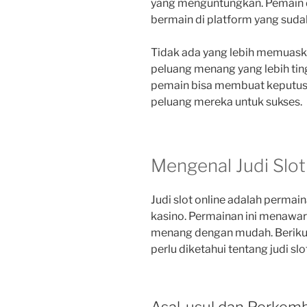
yang menguntungkan. Pemain da
bermain di platform yang suda
Tidak ada yang lebih memuaska
peluang menang yang lebih ting
pemain bisa membuat keputusa
peluang mereka untuk sukses.
Mengenal Judi Slot
Judi slot online adalah permai
kasino. Permainan ini menawa
menang dengan mudah. Berikut 
perlu diketahui tentang judi slot
Asal-usul dan Perkem