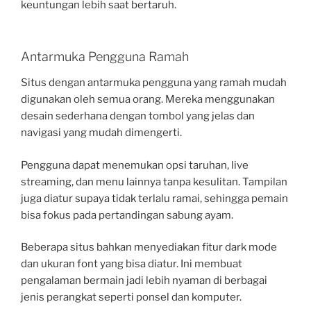
keuntungan lebih saat bertaruh.
Antarmuka Pengguna Ramah
Situs dengan antarmuka pengguna yang ramah mudah
digunakan oleh semua orang. Mereka menggunakan
desain sederhana dengan tombol yang jelas dan
navigasi yang mudah dimengerti.
Pengguna dapat menemukan opsi taruhan, live
streaming, dan menu lainnya tanpa kesulitan. Tampilan
juga diatur supaya tidak terlalu ramai, sehingga pemain
bisa fokus pada pertandingan sabung ayam.
Beberapa situs bahkan menyediakan fitur dark mode
dan ukuran font yang bisa diatur. Ini membuat
pengalaman bermain jadi lebih nyaman di berbagai
jenis perangkat seperti ponsel dan komputer.