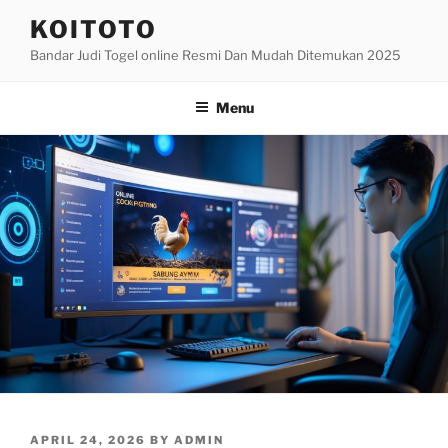
Skip
KOITOTO
to
Bandar Judi Togel online Resmi Dan Mudah Ditemukan 2025
content
Menu
POSTED
APRIL 24, 2026
BY
ADMIN