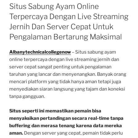
ON
Situs Sabung Ayam Online
Terpercaya Dengan Live Streaming
Jernih Dan Server Cepat Untuk
Pengalaman Bertarung Maksimal
Albanytechnicalcollegenow
– Situs sabung ayam
online terpercaya dengan live streaming jernih dan
server cepat sangat penting untuk pengalaman
taruhan yang lancar dan menyenangkan. Banyak orang
mencari platform yang tidak hanya aman tetapi juga
menyediakan siaran langsung yang tajam dan koneksi
tanpa gangguan.
Situs seperti ini memastikan pemain bisa
menyaksikan pertandingan secara real-time tanpa
buffering dan merasa tenang karena data mereka
aman.
Dengan server yang cepat, pemain tidak perlu