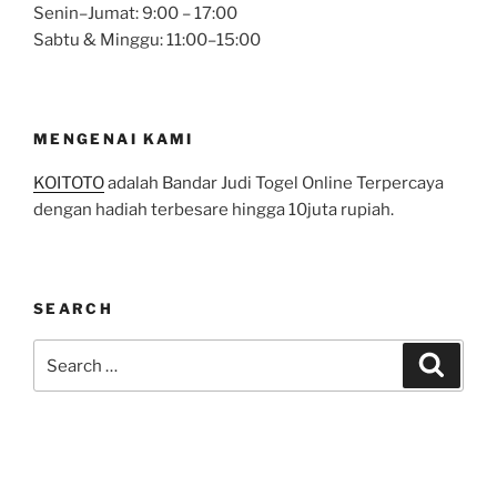
Senin–Jumat: 9:00 – 17:00
Sabtu & Minggu: 11:00–15:00
MENGENAI KAMI
KOITOTO
adalah Bandar Judi Togel Online Terpercaya
dengan hadiah terbesare hingga 10juta rupiah.
SEARCH
Search
Search
for: