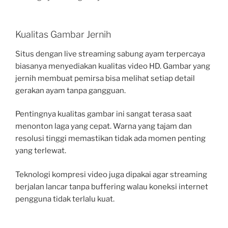
Kualitas Gambar Jernih
Situs dengan live streaming sabung ayam terpercaya
biasanya menyediakan kualitas video HD. Gambar yang
jernih membuat pemirsa bisa melihat setiap detail
gerakan ayam tanpa gangguan.
Pentingnya kualitas gambar ini sangat terasa saat
menonton laga yang cepat. Warna yang tajam dan
resolusi tinggi memastikan tidak ada momen penting
yang terlewat.
Teknologi kompresi video juga dipakai agar streaming
berjalan lancar tanpa buffering walau koneksi internet
pengguna tidak terlalu kuat.