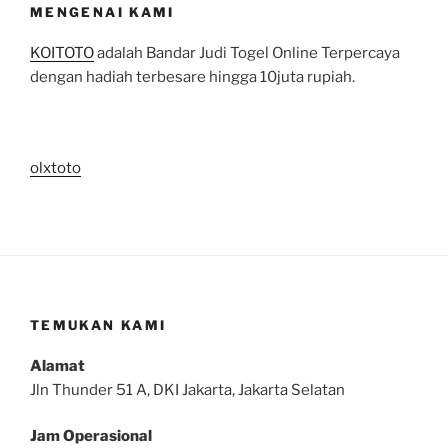
MENGENAI KAMI
KOITOTO
adalah Bandar Judi Togel Online Terpercaya
dengan hadiah terbesare hingga 10juta rupiah.
olxtoto
TEMUKAN KAMI
Alamat
Jln Thunder 51 A, DKI Jakarta, Jakarta Selatan
Jam Operasional