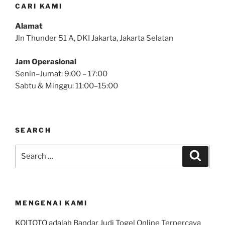
CARI KAMI
Alamat
Jln Thunder 51 A, DKI Jakarta, Jakarta Selatan
Jam Operasional
Senin–Jumat: 9:00 – 17:00
Sabtu & Minggu: 11:00–15:00
SEARCH
Search
Search
for:
MENGENAI KAMI
KOITOTO
adalah Bandar Judi Togel Online Terpercaya