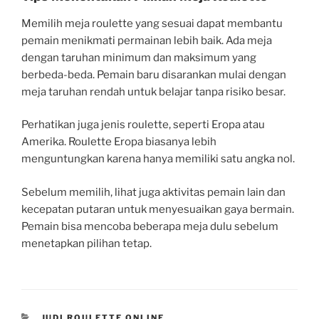
Memilih meja roulette yang sesuai dapat membantu
pemain menikmati permainan lebih baik. Ada meja
dengan taruhan minimum dan maksimum yang
berbeda-beda. Pemain baru disarankan mulai dengan
meja taruhan rendah untuk belajar tanpa risiko besar.
Perhatikan juga jenis roulette, seperti Eropa atau
Amerika. Roulette Eropa biasanya lebih
menguntungkan karena hanya memiliki satu angka nol.
Sebelum memilih, lihat juga aktivitas pemain lain dan
kecepatan putaran untuk menyesuaikan gaya bermain.
Pemain bisa mencoba beberapa meja dulu sebelum
menetapkan pilihan tetap.
CATEGORIES
JUDI ROULETTE ONLINE