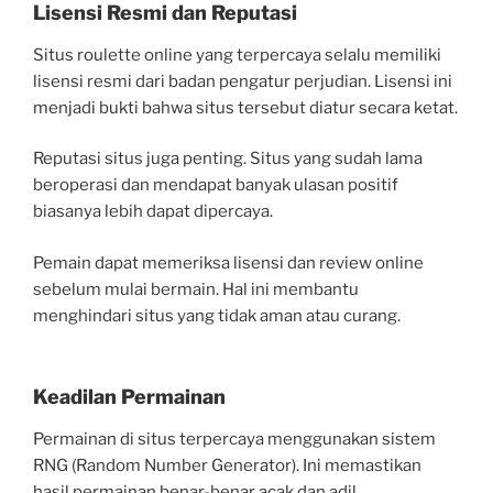
Lisensi Resmi dan Reputasi
Situs roulette online yang terpercaya selalu memiliki
lisensi resmi dari badan pengatur perjudian. Lisensi ini
menjadi bukti bahwa situs tersebut diatur secara ketat.
Reputasi situs juga penting. Situs yang sudah lama
beroperasi dan mendapat banyak ulasan positif
biasanya lebih dapat dipercaya.
Pemain dapat memeriksa lisensi dan review online
sebelum mulai bermain. Hal ini membantu
menghindari situs yang tidak aman atau curang.
Keadilan Permainan
Permainan di situs terpercaya menggunakan sistem
RNG (Random Number Generator). Ini memastikan
hasil permainan benar-benar acak dan adil.