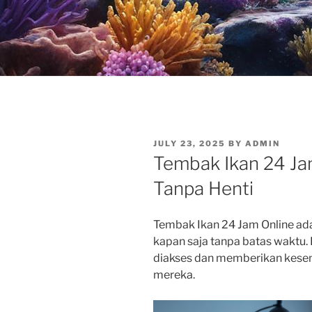
POSTED
JULY 23, 2025
BY
ADMIN
ON
Tembak Ikan 24 Ja
Tanpa Henti
Tembak Ikan 24 Jam Online ad
kapan saja tanpa batas waktu
diakses dan memberikan kesen
mereka.