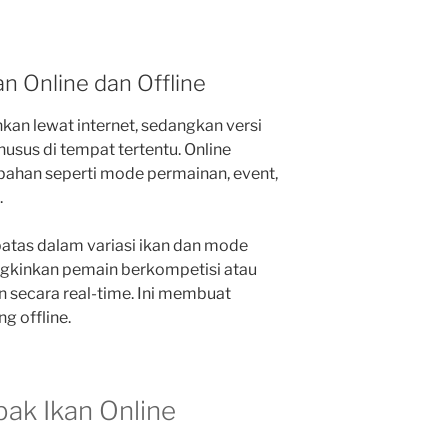
 Online dan Offline
kan lewat internet, sedangkan versi
husus di tempat tertentu. Online
bahan seperti mode permainan, event,
.
rbatas dalam variasi ikan dan mode
gkinkan pemain berkompetisi atau
n secara real-time. Ini membuat
g offline.
ak Ikan Online