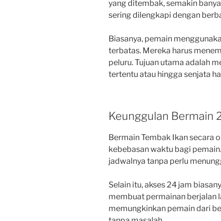
yang ditembak, semakin banyak
sering dilengkapi dengan berba
Biasanya, pemain menggunakan
terbatas. Mereka harus menem
peluru. Tujuan utama adalah 
tertentu atau hingga senjata ha
Keunggulan Bermain 
Bermain Tembak Ikan secara o
kebebasan waktu bagi pemain.
jadwalnya tanpa perlu menungg
Selain itu, akses 24 jam biasany
membuat permainan berjalan la
memungkinkan pemain dari be
tanpa masalah.