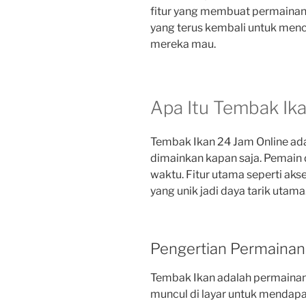
fitur yang membuat permainan 
yang terus kembali untuk me
mereka mau.
Apa Itu Tembak Ik
Tembak Ikan 24 Jam Online ada
dimainkan kapan saja. Pemain 
waktu. Fitur utama seperti ak
yang unik jadi daya tarik utama
Pengertian Permainan
Tembak Ikan adalah permaina
muncul di layar untuk mendapat