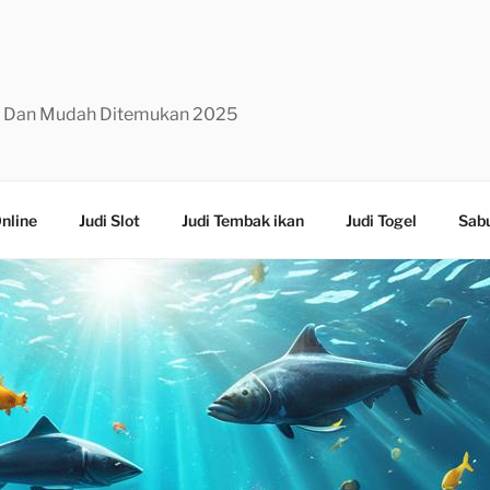
mi Dan Mudah Ditemukan 2025
Online
Judi Slot
Judi Tembak ikan
Judi Togel
Sab