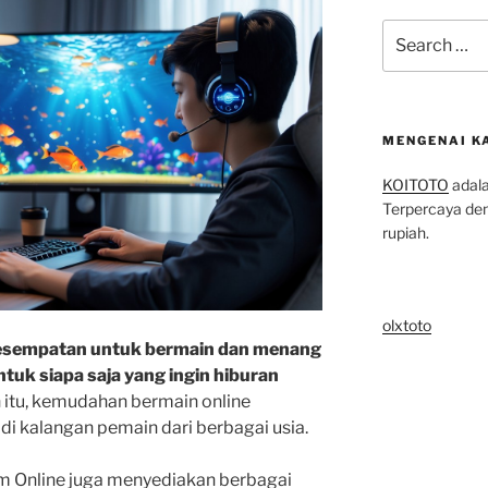
Search
for:
MENGENAI K
KOITOTO
adala
Terpercaya den
rupiah.
olxtoto
esempatan untuk bermain dan menang
tuk siapa saja yang ingin hiburan
 itu, kemudahan bermain online
 kalangan pemain dari berbagai usia.
am Online juga menyediakan berbagai