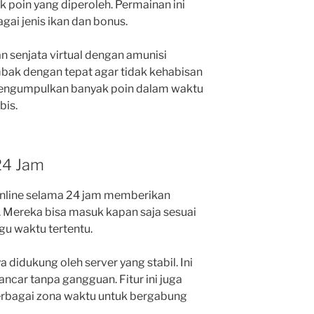
 poin yang diperoleh. Permainan ini
gai jenis ikan dan bonus.
 senjata virtual dengan amunisi
bak dengan tepat agar tidak kehabisan
mengumpulkan banyak poin dalam waktu
bis.
24 Jam
nline selama 24 jam memberikan
 Mereka bisa masuk kapan saja sesuai
u waktu tertentu.
a didukung oleh server yang stabil. Ini
ncar tanpa gangguan. Fitur ini juga
rbagai zona waktu untuk bergabung