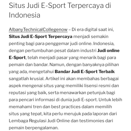
ON
Situs Judi E-Sport Terpercaya di
Indonesia
AlbanyTechnicalCollegenow
– Di era digital saat ini,
Situs Judi E-Sport Terpercaya
menjadi semakin
penting bagi para penggemar judi online. Indonesia,
dengan pertumbuhan pesat dalam industri
Judi online
E-Sport
, telah menjadi pasar yang menarik bagi para
pemain dan bandar. Namun, dengan banyaknya pilihan
yang ada, mengetahui
Bandar Judi E-Sport Terbaik
sangatlah krusial. Artikel ini akan membahas berbagai
aspek mengenai situs yang memiliki lisensi resmi dan
reputasi yang baik, serta menawarkan petunjuk bagi
para pencari informasi di dunia judi E-sport. Untuk lebih
memahami tren dan best practices dalam memilih
situs yang tepat, kita perlu merujuk pada laporan dari
Lembaga Regulasi Judi Online dan testimonies dari
pemain berpengalaman.