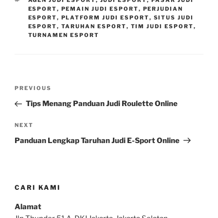
AGEN JUDI ESPORT
,
JUDI ESPORT
,
PASAR JUDI
ESPORT
,
PEMAIN JUDI ESPORT
,
PERJUDIAN
ESPORT
,
PLATFORM JUDI ESPORT
,
SITUS JUDI
ESPORT
,
TARUHAN ESPORT
,
TIM JUDI ESPORT
,
TURNAMEN ESPORT
Post
Previous
PREVIOUS
navigation
Post
Tips Menang Panduan Judi Roulette Online
Next
NEXT
Post
Panduan Lengkap Taruhan Judi E-Sport Online
CARI KAMI
Alamat