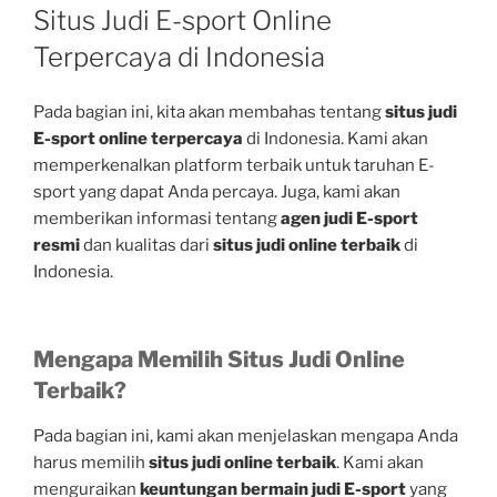
ON
Situs Judi E-sport Online
Terpercaya di Indonesia
Pada bagian ini, kita akan membahas tentang
situs judi
E-sport online terpercaya
di Indonesia. Kami akan
memperkenalkan platform terbaik untuk taruhan E-
sport yang dapat Anda percaya. Juga, kami akan
memberikan informasi tentang
agen judi E-sport
resmi
dan kualitas dari
situs judi online terbaik
di
Indonesia.
Mengapa Memilih Situs Judi Online
Terbaik?
Pada bagian ini, kami akan menjelaskan mengapa Anda
harus memilih
situs judi online terbaik
. Kami akan
menguraikan
keuntungan bermain judi E-sport
yang