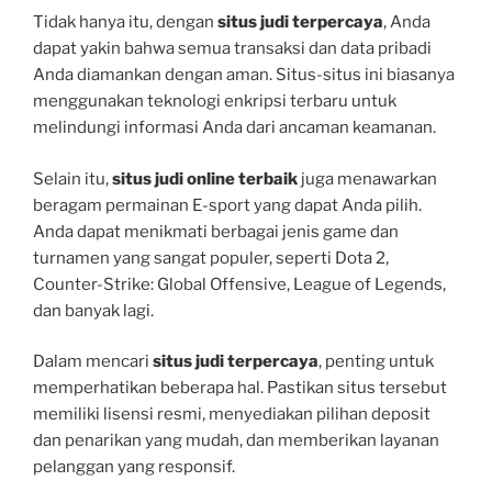
Tidak hanya itu, dengan
situs judi terpercaya
, Anda
dapat yakin bahwa semua transaksi dan data pribadi
Anda diamankan dengan aman. Situs-situs ini biasanya
menggunakan teknologi enkripsi terbaru untuk
melindungi informasi Anda dari ancaman keamanan.
Selain itu,
situs judi online terbaik
juga menawarkan
beragam permainan E-sport yang dapat Anda pilih.
Anda dapat menikmati berbagai jenis game dan
turnamen yang sangat populer, seperti Dota 2,
Counter-Strike: Global Offensive, League of Legends,
dan banyak lagi.
Dalam mencari
situs judi terpercaya
, penting untuk
memperhatikan beberapa hal. Pastikan situs tersebut
memiliki lisensi resmi, menyediakan pilihan deposit
dan penarikan yang mudah, dan memberikan layanan
pelanggan yang responsif.