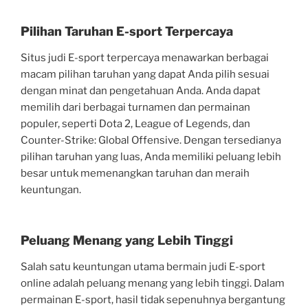
Pilihan Taruhan E-sport Terpercaya
Situs judi E-sport terpercaya menawarkan berbagai
macam pilihan taruhan yang dapat Anda pilih sesuai
dengan minat dan pengetahuan Anda. Anda dapat
memilih dari berbagai turnamen dan permainan
populer, seperti Dota 2, League of Legends, dan
Counter-Strike: Global Offensive. Dengan tersedianya
pilihan taruhan yang luas, Anda memiliki peluang lebih
besar untuk memenangkan taruhan dan meraih
keuntungan.
Peluang Menang yang Lebih Tinggi
Salah satu keuntungan utama bermain judi E-sport
online adalah peluang menang yang lebih tinggi. Dalam
permainan E-sport, hasil tidak sepenuhnya bergantung