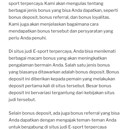
sport terpercaya. Kami akan mengulas tentang
berbagai jenis bonus yang bisa Anda dapatkan, seperti
bonus deposit, bonus referral, dan bonus loyalitas.
Kami juga akan menjelaskan bagaimana cara
mendapatkan bonus tersebut dan persyaratan yang
perlu Anda penuhi.
Di situs judi E-sport terpercaya, Anda bisa menikmati
berbagai macam bonus yang akan meningkatkan
pengalaman bermain Anda. Salah satu jenis bonus
yang biasanya ditawarkan adalah bonus deposit. Bonus
deposit ini diberikan kepada pemain yang melakukan
deposit pertama kali di situs tersebut. Besar bonus
deposit ini bervariasi tergantung dari kebijakan situs
judi tersebut.
Selain bonus deposit, ada juga bonus referral yang bisa
Anda dapatkan dengan mengajak teman-teman Anda
untuk bergabung di situs judi E-sport terpercaya