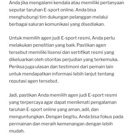
Anda jika mengalami kendala atau memiliki pertanyaan
seputar taruhan E-sport online. Anda bisa
menghubungi tim dukungan pelanggan melalui
berbagai saluran komunikasi yang disediakan.
Untuk memilih agen judi E-sport resmi, Anda perlu
melakukan penelitian yang baik. Pastikan agen
tersebut memiliki lisensi dan sertifikat resmi yang
dikeluarkan oleh otoritas perjudian yang terkemuka.
Periksa juga ulasan dan testimoni dari pemain lain
untuk mendapatkan informasi lebih lanjut tentang
reputasi agen tersebut.
Jadi, pastikan Anda memilih agen judi E-sport resmi
yang terpercaya agar dapat menikmati pengalaman
taruhan E-sport online yang aman, adil, dan
menguntungkan. Dengan begitu, Anda bisa fokus pada
permainan dan meraih kemenangan dengan lebih
mudah.