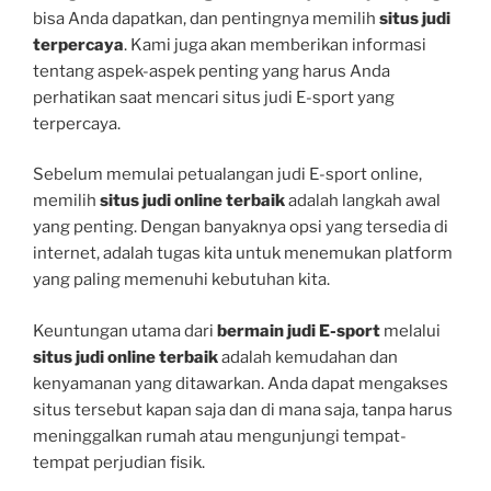
bisa Anda dapatkan, dan pentingnya memilih
situs judi
terpercaya
. Kami juga akan memberikan informasi
tentang aspek-aspek penting yang harus Anda
perhatikan saat mencari situs judi E-sport yang
terpercaya.
Sebelum memulai petualangan judi E-sport online,
memilih
situs judi online terbaik
adalah langkah awal
yang penting. Dengan banyaknya opsi yang tersedia di
internet, adalah tugas kita untuk menemukan platform
yang paling memenuhi kebutuhan kita.
Keuntungan utama dari
bermain judi E-sport
melalui
situs judi online terbaik
adalah kemudahan dan
kenyamanan yang ditawarkan. Anda dapat mengakses
situs tersebut kapan saja dan di mana saja, tanpa harus
meninggalkan rumah atau mengunjungi tempat-
tempat perjudian fisik.