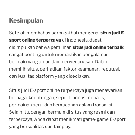
Kesimpulan
Setelah membahas berbagai hal mengenai
situs judi E-
sport online terpercaya
di Indonesia, dapat
disimpulkan bahwa pemilihan
situs judi online terbaik
sangat penting untuk memastikan pengalaman
bermain yang aman dan menyenangkan. Dalam
memilih situs, perhatikan faktor keamanan, reputasi,
dan kualitas platform yang disediakan.
Situs judi E-sport online terpercaya juga menawarkan
berbagai keuntungan, seperti bonus menarik,
permainan seru, dan kemudahan dalam transaksi.
Selain itu, dengan bermain di situs yang resmi dan
terpercaya, Anda dapat menikmati game-game E-sport
yang berkualitas dan fair play.