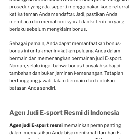
prosedur yang ada, seperti menggunakan kode referral
ketika teman Anda mendaftar. Jadi, pastikan Anda
membaca dan memahami syarat dan ketentuan yang
berlaku sebelum mengklaim bonus.
Sebagai pemain, Anda dapat memanfaatkan bonus-
bonus ini untuk meningkatkan peluang Anda dalam
bermain dan memenangkan permainan judi E-sport.
Namun, selalu ingat bahwa bonus hanyalah sebagai
tambahan dan bukan jaminan kemenangan. Tetaplah
bertanggung jawab dalam bermain dan tentukan
batasan Anda sendiri.
Agen Judi E-sport Resmi di Indonesia
Agen judi E-sport resmi
memainkan peran penting
dalam memastikan Anda bisa menikmati taruhan E-