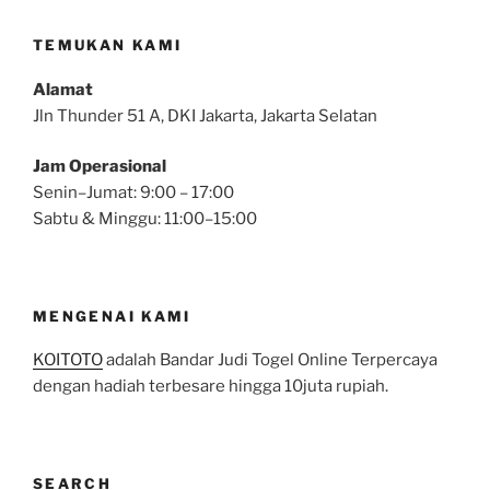
TEMUKAN KAMI
Alamat
Jln Thunder 51 A, DKI Jakarta, Jakarta Selatan
Jam Operasional
Senin–Jumat: 9:00 – 17:00
Sabtu & Minggu: 11:00–15:00
MENGENAI KAMI
KOITOTO
adalah Bandar Judi Togel Online Terpercaya
dengan hadiah terbesare hingga 10juta rupiah.
SEARCH