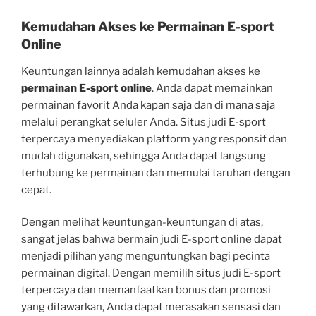
Kemudahan Akses ke Permainan E-sport
Online
Keuntungan lainnya adalah kemudahan akses ke
permainan E-sport online
. Anda dapat memainkan
permainan favorit Anda kapan saja dan di mana saja
melalui perangkat seluler Anda. Situs judi E-sport
terpercaya menyediakan platform yang responsif dan
mudah digunakan, sehingga Anda dapat langsung
terhubung ke permainan dan memulai taruhan dengan
cepat.
Dengan melihat keuntungan-keuntungan di atas,
sangat jelas bahwa bermain judi E-sport online dapat
menjadi pilihan yang menguntungkan bagi pecinta
permainan digital. Dengan memilih situs judi E-sport
terpercaya dan memanfaatkan bonus dan promosi
yang ditawarkan, Anda dapat merasakan sensasi dan