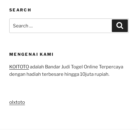
SEARCH
Search
Search
for:
MENGENAI KAMI
KOITOTO
adalah Bandar Judi Togel Online Terpercaya
dengan hadiah terbesare hingga 10juta rupiah.
olxtoto