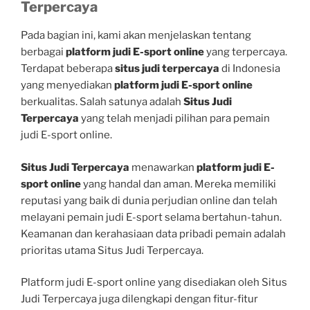
Terpercaya
Pada bagian ini, kami akan menjelaskan tentang
berbagai
platform judi E-sport online
yang terpercaya.
Terdapat beberapa
situs judi terpercaya
di Indonesia
yang menyediakan
platform judi E-sport online
berkualitas. Salah satunya adalah
Situs Judi
Terpercaya
yang telah menjadi pilihan para pemain
judi E-sport online.
Situs Judi Terpercaya
menawarkan
platform judi E-
sport online
yang handal dan aman. Mereka memiliki
reputasi yang baik di dunia perjudian online dan telah
melayani pemain judi E-sport selama bertahun-tahun.
Keamanan dan kerahasiaan data pribadi pemain adalah
prioritas utama Situs Judi Terpercaya.
Platform judi E-sport online yang disediakan oleh Situs
Judi Terpercaya juga dilengkapi dengan fitur-fitur