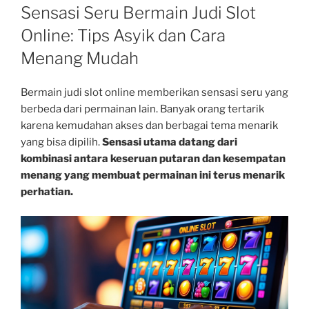
ON
Sensasi Seru Bermain Judi Slot
Online: Tips Asyik dan Cara
Menang Mudah
Bermain judi slot online memberikan sensasi seru yang
berbeda dari permainan lain. Banyak orang tertarik
karena kemudahan akses dan berbagai tema menarik
yang bisa dipilih.
Sensasi utama datang dari
kombinasi antara keseruan putaran dan kesempatan
menang yang membuat permainan ini terus menarik
perhatian.