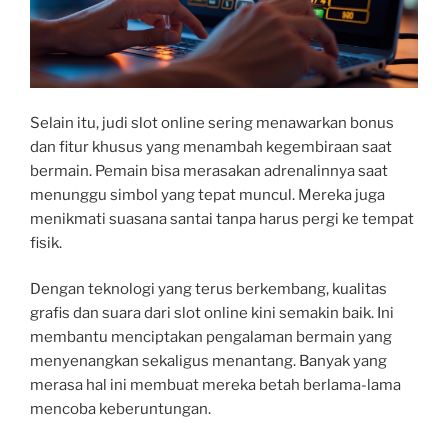
Selain itu, judi slot online sering menawarkan bonus
dan fitur khusus yang menambah kegembiraan saat
bermain. Pemain bisa merasakan adrenalinnya saat
menunggu simbol yang tepat muncul. Mereka juga
menikmati suasana santai tanpa harus pergi ke tempat
fisik.
Dengan teknologi yang terus berkembang, kualitas
grafis dan suara dari slot online kini semakin baik. Ini
membantu menciptakan pengalaman bermain yang
menyenangkan sekaligus menantang. Banyak yang
merasa hal ini membuat mereka betah berlama-lama
mencoba keberuntungan.