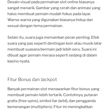
Desain visual pada permainan slot online biasanya
sangat menarik. Gambar yang cerah dan animasi yang
halus membuat pemain mudah fokus pada layar.
Warna-warna yang digunakan biasanya hidup dan
sesuai dengan tema permainan.
Selain itu, suara juga memainkan peran penting. Efek
suara yang pas seperti dentingan koin atau musik latar
membuat suasana bermain jadi lebih seru. Suara ini
dibuat agar pemain merasa seperti sedang di dalam
kasino nyata.
Fitur Bonus dan Jackpot
Banyak permainan slot menawarkan fitur bonus yang
membuat pemain lebih tertarik. Contohnya, putaran
gratis (free spins), simbol liar (wild), dan pengganda
kemenangan (multipliers). Fitur ini meningkatkan