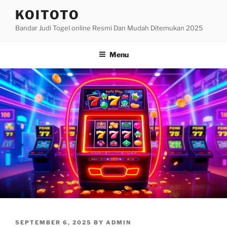
Skip
KOITOTO
to
Bandar Judi Togel online Resmi Dan Mudah Ditemukan 2025
content
Menu
POSTED
SEPTEMBER 6, 2025
BY
ADMIN