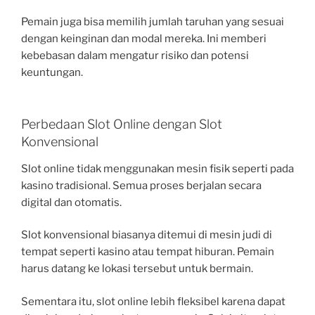
Pemain juga bisa memilih jumlah taruhan yang sesuai
dengan keinginan dan modal mereka. Ini memberi
kebebasan dalam mengatur risiko dan potensi
keuntungan.
Perbedaan Slot Online dengan Slot
Konvensional
Slot online tidak menggunakan mesin fisik seperti pada
kasino tradisional. Semua proses berjalan secara
digital dan otomatis.
Slot konvensional biasanya ditemui di mesin judi di
tempat seperti kasino atau tempat hiburan. Pemain
harus datang ke lokasi tersebut untuk bermain.
Sementara itu, slot online lebih fleksibel karena dapat