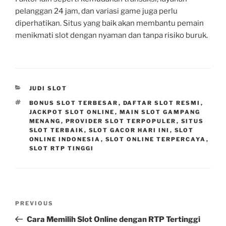
pelanggan 24 jam, dan variasi game juga perlu
diperhatikan. Situs yang baik akan membantu pemain
menikmati slot dengan nyaman dan tanpa risiko buruk.
CATEGORIES
JUDI SLOT
TAGS
BONUS SLOT TERBESAR
,
DAFTAR SLOT RESMI
,
JACKPOT SLOT ONLINE
,
MAIN SLOT GAMPANG
MENANG
,
PROVIDER SLOT TERPOPULER
,
SITUS
SLOT TERBAIK
,
SLOT GACOR HARI INI
,
SLOT
ONLINE INDONESIA
,
SLOT ONLINE TERPERCAYA
,
SLOT RTP TINGGI
Post
Previous
PREVIOUS
navigation
Post
Cara Memilih Slot Online dengan RTP Tertinggi