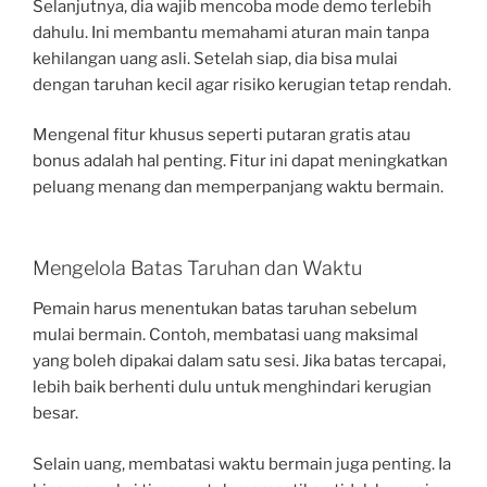
Selanjutnya, dia wajib mencoba mode demo terlebih
dahulu. Ini membantu memahami aturan main tanpa
kehilangan uang asli. Setelah siap, dia bisa mulai
dengan taruhan kecil agar risiko kerugian tetap rendah.
Mengenal fitur khusus seperti putaran gratis atau
bonus adalah hal penting. Fitur ini dapat meningkatkan
peluang menang dan memperpanjang waktu bermain.
Mengelola Batas Taruhan dan Waktu
Pemain harus menentukan batas taruhan sebelum
mulai bermain. Contoh, membatasi uang maksimal
yang boleh dipakai dalam satu sesi. Jika batas tercapai,
lebih baik berhenti dulu untuk menghindari kerugian
besar.
Selain uang, membatasi waktu bermain juga penting. Ia