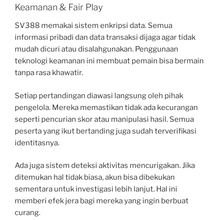
Keamanan & Fair Play
SV388 memakai sistem enkripsi data. Semua
informasi pribadi dan data transaksi dijaga agar tidak
mudah dicuri atau disalahgunakan. Penggunaan
teknologi keamanan ini membuat pemain bisa bermain
tanpa rasa khawatir.
Setiap pertandingan diawasi langsung oleh pihak
pengelola. Mereka memastikan tidak ada kecurangan
seperti pencurian skor atau manipulasi hasil. Semua
peserta yang ikut bertanding juga sudah terverifikasi
identitasnya.
Ada juga sistem deteksi aktivitas mencurigakan. Jika
ditemukan hal tidak biasa, akun bisa dibekukan
sementara untuk investigasi lebih lanjut. Hal ini
memberi efek jera bagi mereka yang ingin berbuat
curang.