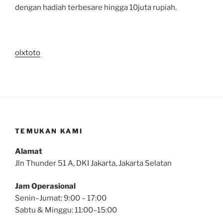
dengan hadiah terbesare hingga 10juta rupiah.
olxtoto
TEMUKAN KAMI
Alamat
Jln Thunder 51 A, DKI Jakarta, Jakarta Selatan
Jam Operasional
Senin–Jumat: 9:00 – 17:00
Sabtu & Minggu: 11:00–15:00