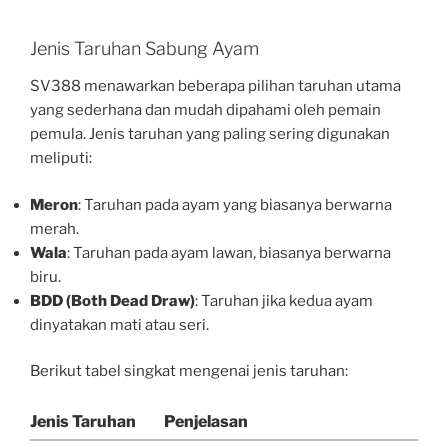
Jenis Taruhan Sabung Ayam
SV388 menawarkan beberapa pilihan taruhan utama
yang sederhana dan mudah dipahami oleh pemain
pemula. Jenis taruhan yang paling sering digunakan
meliputi:
Meron
: Taruhan pada ayam yang biasanya berwarna
merah.
Wala
: Taruhan pada ayam lawan, biasanya berwarna
biru.
BDD (Both Dead Draw)
: Taruhan jika kedua ayam
dinyatakan mati atau seri.
Berikut tabel singkat mengenai jenis taruhan:
Jenis Taruhan
Penjelasan