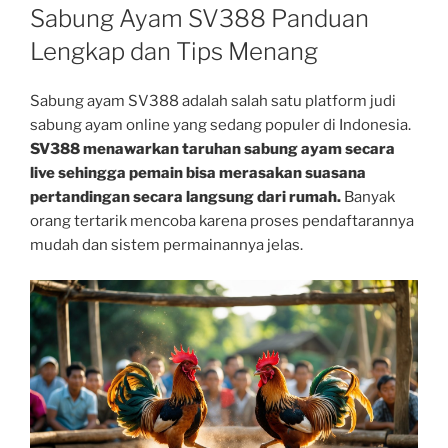
ON
Sabung Ayam SV388 Panduan
Lengkap dan Tips Menang
Sabung ayam SV388 adalah salah satu platform judi
sabung ayam online yang sedang populer di Indonesia.
SV388 menawarkan taruhan sabung ayam secara
live sehingga pemain bisa merasakan suasana
pertandingan secara langsung dari rumah.
Banyak
orang tertarik mencoba karena proses pendaftarannya
mudah dan sistem permainannya jelas.