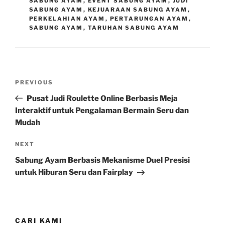
SABUNG AYAM
,
EVENT SABUNG AYAM
,
JUDI
SABUNG AYAM
,
KEJUARAAN SABUNG AYAM
,
PERKELAHIAN AYAM
,
PERTARUNGAN AYAM
,
SABUNG AYAM
,
TARUHAN SABUNG AYAM
Post
Previous
PREVIOUS
navigation
Post
Pusat Judi Roulette Online Berbasis Meja
Interaktif untuk Pengalaman Bermain Seru dan
Mudah
Next
NEXT
Post
Sabung Ayam Berbasis Mekanisme Duel Presisi
untuk Hiburan Seru dan Fairplay
CARI KAMI