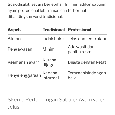
tidak disakiti secara berlebihan. Ini menjadikan sabung
ayam profesional lebih aman dan terhormat
dibandingkan versi tradisional.
Aspek
Tradisional
Profesional
Aturan
Tidak baku
Jelas dan terstruktur
Ada wasit dan
Pengawasan
Minim
panitia resmi
Kurang
Keamanan ayam
Dijaga dengan ketat
dijaga
Kadang
Terorganisir dengan
Penyelenggaraan
informal
baik
Skema Pertandingan Sabung Ayam yang
Jelas