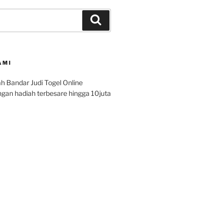
Search
AMI
h Bandar Judi Togel Online
gan hadiah terbesare hingga 10juta