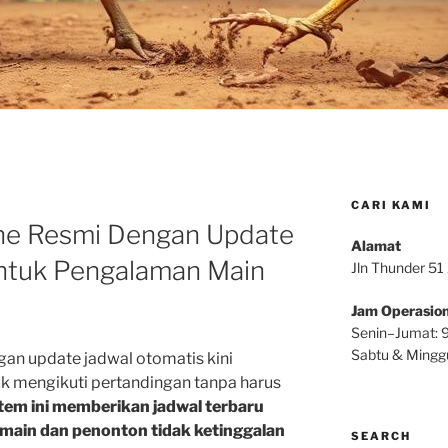
CARI KAMI
ne Resmi Dengan Update
Alamat
ntuk Pengalaman Main
Jln Thunder 51 
Jam Operasion
Senin–Jumat: 
Sabtu & Mingg
an update jadwal otomatis kini
mengikuti pertandingan tanpa harus
tem ini memberikan jadwal terbaru
main dan penonton tidak ketinggalan
SEARCH