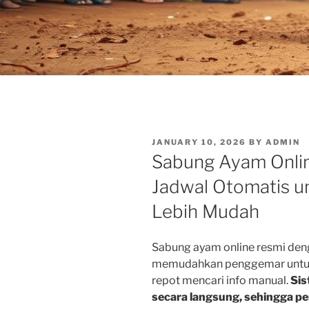
POSTED
JANUARY 10, 2026
BY
ADMIN
ON
Sabung Ayam Onli
Jadwal Otomatis u
Lebih Mudah
Sabung ayam online resmi deng
memudahkan penggemar untuk 
repot mencari info manual.
Sis
secara langsung, sehingga pe