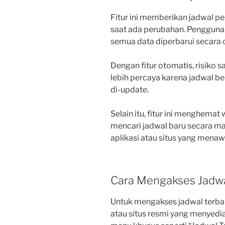
Fitur ini memberikan jadwal p
saat ada perubahan. Pengguna 
semua data diperbarui secara 
Dengan fitur otomatis, risiko s
lebih percaya karena jadwal b
di-update.
Selain itu, fitur ini menghema
mencari jadwal baru secara 
aplikasi atau situs yang menawar
Cara Mengakses Jadw
Untuk mengakses jadwal terba
atau situs resmi yang menyedi