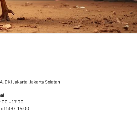
A, DKI Jakarta, Jakarta Selatan
al
9:00 – 17:00
u: 11:00–15:00