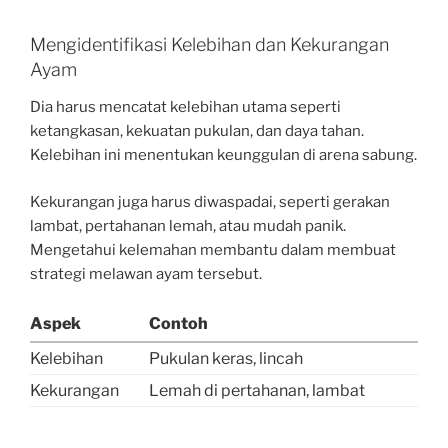
Mengidentifikasi Kelebihan dan Kekurangan
Ayam
Dia harus mencatat kelebihan utama seperti
ketangkasan, kekuatan pukulan, dan daya tahan.
Kelebihan ini menentukan keunggulan di arena sabung.
Kekurangan juga harus diwaspadai, seperti gerakan
lambat, pertahanan lemah, atau mudah panik.
Mengetahui kelemahan membantu dalam membuat
strategi melawan ayam tersebut.
Aspek
Contoh
Kelebihan
Pukulan keras, lincah
Kekurangan
Lemah di pertahanan, lambat