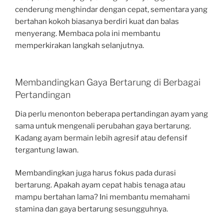
cenderung menghindar dengan cepat, sementara yang
bertahan kokoh biasanya berdiri kuat dan balas
menyerang. Membaca pola ini membantu
memperkirakan langkah selanjutnya.
Membandingkan Gaya Bertarung di Berbagai
Pertandingan
Dia perlu menonton beberapa pertandingan ayam yang
sama untuk mengenali perubahan gaya bertarung.
Kadang ayam bermain lebih agresif atau defensif
tergantung lawan.
Membandingkan juga harus fokus pada durasi
bertarung. Apakah ayam cepat habis tenaga atau
mampu bertahan lama? Ini membantu memahami
stamina dan gaya bertarung sesungguhnya.