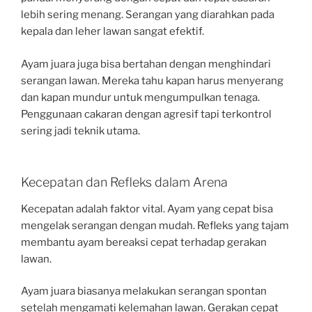
lebih sering menang. Serangan yang diarahkan pada
kepala dan leher lawan sangat efektif.
Ayam juara juga bisa bertahan dengan menghindari
serangan lawan. Mereka tahu kapan harus menyerang
dan kapan mundur untuk mengumpulkan tenaga.
Penggunaan cakaran dengan agresif tapi terkontrol
sering jadi teknik utama.
Kecepatan dan Refleks dalam Arena
Kecepatan adalah faktor vital. Ayam yang cepat bisa
mengelak serangan dengan mudah. Refleks yang tajam
membantu ayam bereaksi cepat terhadap gerakan
lawan.
Ayam juara biasanya melakukan serangan spontan
setelah mengamati kelemahan lawan. Gerakan cepat