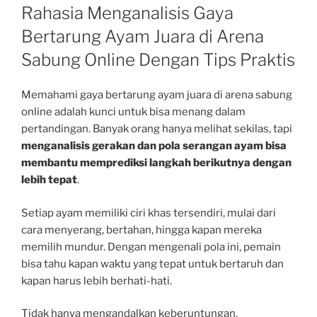
ON
Rahasia Menganalisis Gaya
Bertarung Ayam Juara di Arena
Sabung Online Dengan Tips Praktis
Memahami gaya bertarung ayam juara di arena sabung
online adalah kunci untuk bisa menang dalam
pertandingan. Banyak orang hanya melihat sekilas, tapi
menganalisis gerakan dan pola serangan ayam bisa
membantu memprediksi langkah berikutnya dengan
lebih tepat
.
Setiap ayam memiliki ciri khas tersendiri, mulai dari
cara menyerang, bertahan, hingga kapan mereka
memilih mundur. Dengan mengenali pola ini, pemain
bisa tahu kapan waktu yang tepat untuk bertaruh dan
kapan harus lebih berhati-hati.
Tidak hanya mengandalkan keberuntungan,