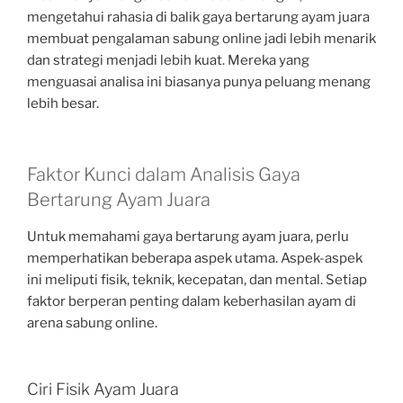
mengetahui rahasia di balik gaya bertarung ayam juara
membuat pengalaman sabung online jadi lebih menarik
dan strategi menjadi lebih kuat. Mereka yang
menguasai analisa ini biasanya punya peluang menang
lebih besar.
Faktor Kunci dalam Analisis Gaya
Bertarung Ayam Juara
Untuk memahami gaya bertarung ayam juara, perlu
memperhatikan beberapa aspek utama. Aspek-aspek
ini meliputi fisik, teknik, kecepatan, dan mental. Setiap
faktor berperan penting dalam keberhasilan ayam di
arena sabung online.
Ciri Fisik Ayam Juara