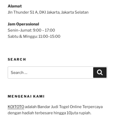
Alamat
Jln Thunder 51 A, DKI Jakarta, Jakarta Selatan
Jam Operasional
Senin–Jumat: 9:00 – 17:00
Sabtu & Minggu: 11:00–15:00
SEARCH
Search
Search
for:
MENGENAI KAMI
KOITOTO
adalah Bandar Judi Togel Online Terpercaya
dengan hadiah terbesare hingga 10juta rupiah.