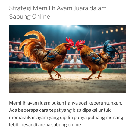
Strategi Memilih Ayam Juara dalam
Sabung Online
Memilih ayam juara bukan hanya soal keberuntungan.
Ada beberapa cara tepat yang bisa dipakai untuk
memastikan ayam yang dipilih punya peluang menang
lebih besar di arena sabung online.