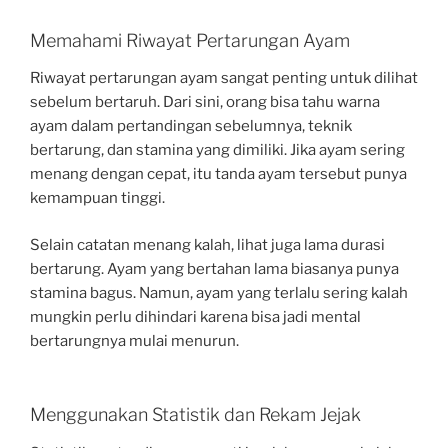
Memahami Riwayat Pertarungan Ayam
Riwayat pertarungan ayam sangat penting untuk dilihat
sebelum bertaruh. Dari sini, orang bisa tahu warna
ayam dalam pertandingan sebelumnya, teknik
bertarung, dan stamina yang dimiliki. Jika ayam sering
menang dengan cepat, itu tanda ayam tersebut punya
kemampuan tinggi.
Selain catatan menang kalah, lihat juga lama durasi
bertarung. Ayam yang bertahan lama biasanya punya
stamina bagus. Namun, ayam yang terlalu sering kalah
mungkin perlu dihindari karena bisa jadi mental
bertarungnya mulai menurun.
Menggunakan Statistik dan Rekam Jejak