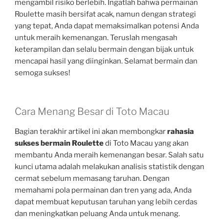
mengambil risiko berlebih. Ingatlah bahwa permainan
Roulette masih bersifat acak, namun dengan strategi
yang tepat, Anda dapat memaksimalkan potensi Anda
untuk meraih kemenangan. Teruslah mengasah
keterampilan dan selalu bermain dengan bijak untuk
mencapai hasil yang diinginkan. Selamat bermain dan
semoga sukses!
Cara Menang Besar di Toto Macau
Bagian terakhir artikel ini akan membongkar
rahasia
sukses bermain Roulette
di Toto Macau yang akan
membantu Anda meraih kemenangan besar. Salah satu
kunci utama adalah melakukan analisis statistik dengan
cermat sebelum memasang taruhan. Dengan
memahami pola permainan dan tren yang ada, Anda
dapat membuat keputusan taruhan yang lebih cerdas
dan meningkatkan peluang Anda untuk menang.