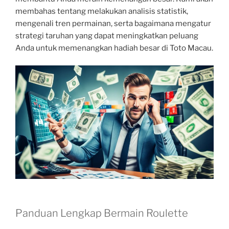
membahas tentang melakukan analisis statistik,
mengenali tren permainan, serta bagaimana mengatur
strategi taruhan yang dapat meningkatkan peluang
Anda untuk memenangkan hadiah besar di Toto Macau.
Panduan Lengkap Bermain Roulette