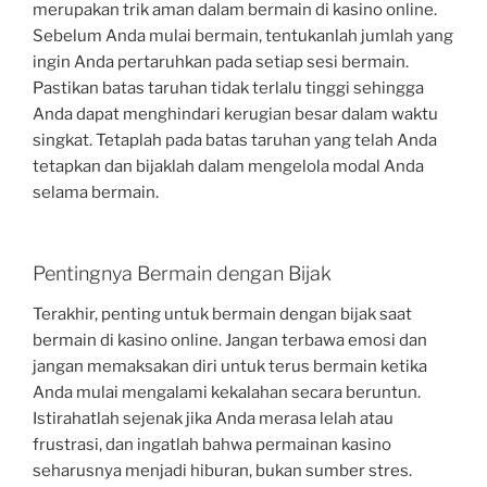
merupakan trik aman dalam bermain di kasino online.
Sebelum Anda mulai bermain, tentukanlah jumlah yang
ingin Anda pertaruhkan pada setiap sesi bermain.
Pastikan batas taruhan tidak terlalu tinggi sehingga
Anda dapat menghindari kerugian besar dalam waktu
singkat. Tetaplah pada batas taruhan yang telah Anda
tetapkan dan bijaklah dalam mengelola modal Anda
selama bermain.
Pentingnya Bermain dengan Bijak
Terakhir, penting untuk bermain dengan bijak saat
bermain di kasino online. Jangan terbawa emosi dan
jangan memaksakan diri untuk terus bermain ketika
Anda mulai mengalami kekalahan secara beruntun.
Istirahatlah sejenak jika Anda merasa lelah atau
frustrasi, dan ingatlah bahwa permainan kasino
seharusnya menjadi hiburan, bukan sumber stres.