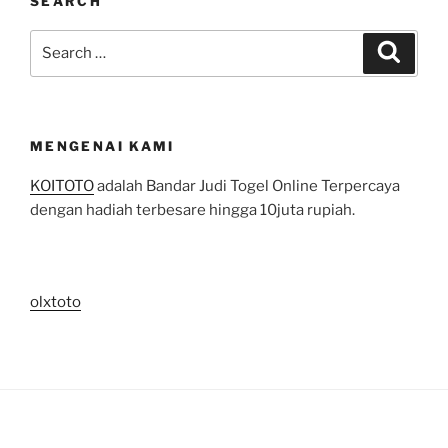
SEARCH
Search
Search
for:
MENGENAI KAMI
KOITOTO
adalah Bandar Judi Togel Online Terpercaya
dengan hadiah terbesare hingga 10juta rupiah.
olxtoto