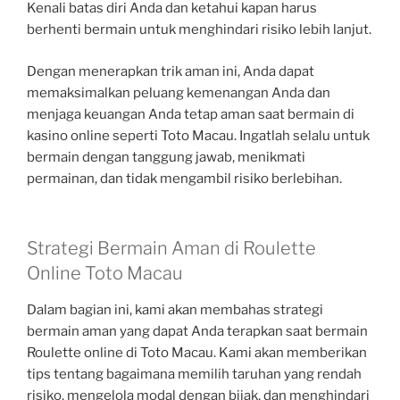
Kenali batas diri Anda dan ketahui kapan harus
berhenti bermain untuk menghindari risiko lebih lanjut.
Dengan menerapkan trik aman ini, Anda dapat
memaksimalkan peluang kemenangan Anda dan
menjaga keuangan Anda tetap aman saat bermain di
kasino online seperti Toto Macau. Ingatlah selalu untuk
bermain dengan tanggung jawab, menikmati
permainan, dan tidak mengambil risiko berlebihan.
Strategi Bermain Aman di Roulette
Online Toto Macau
Dalam bagian ini, kami akan membahas strategi
bermain aman yang dapat Anda terapkan saat bermain
Roulette online di Toto Macau. Kami akan memberikan
tips tentang bagaimana memilih taruhan yang rendah
risiko, mengelola modal dengan bijak, dan menghindari