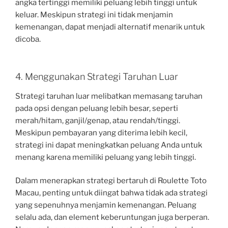
angka tertinggi memiliki peluang lebih tinggi untuk
keluar. Meskipun strategi ini tidak menjamin
kemenangan, dapat menjadi alternatif menarik untuk
dicoba.
4. Menggunakan Strategi Taruhan Luar
Strategi taruhan luar melibatkan memasang taruhan
pada opsi dengan peluang lebih besar, seperti
merah/hitam, ganjil/genap, atau rendah/tinggi.
Meskipun pembayaran yang diterima lebih kecil,
strategi ini dapat meningkatkan peluang Anda untuk
menang karena memiliki peluang yang lebih tinggi.
Dalam menerapkan strategi bertaruh di Roulette Toto
Macau, penting untuk diingat bahwa tidak ada strategi
yang sepenuhnya menjamin kemenangan. Peluang
selalu ada, dan element keberuntungan juga berperan.