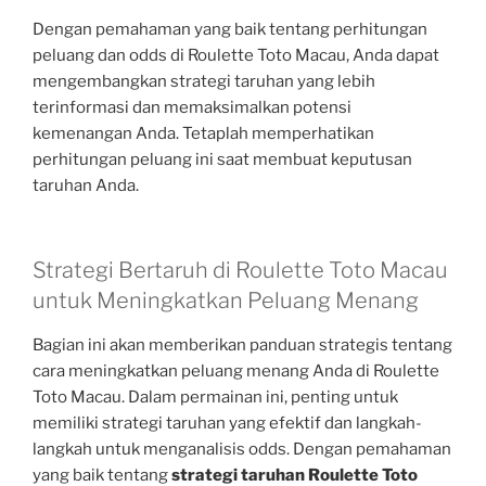
Dengan pemahaman yang baik tentang perhitungan
peluang dan odds di Roulette Toto Macau, Anda dapat
mengembangkan strategi taruhan yang lebih
terinformasi dan memaksimalkan potensi
kemenangan Anda. Tetaplah memperhatikan
perhitungan peluang ini saat membuat keputusan
taruhan Anda.
Strategi Bertaruh di Roulette Toto Macau
untuk Meningkatkan Peluang Menang
Bagian ini akan memberikan panduan strategis tentang
cara meningkatkan peluang menang Anda di Roulette
Toto Macau. Dalam permainan ini, penting untuk
memiliki strategi taruhan yang efektif dan langkah-
langkah untuk menganalisis odds. Dengan pemahaman
yang baik tentang
strategi taruhan Roulette Toto