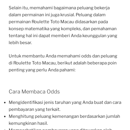
Selain itu, memahami bagaimana peluang bekerja
dalam permainan ini juga krusial. Peluang dalam
permainan Roulette Toto Macau didasarkan pada
konsep matematika yang kompleks, dan pemahaman
tentang hal ini dapat memberi Anda keunggulan yang
lebih besar.
Untuk membantu Anda memahami odds dan peluang
di Roulette Toto Macau, berikut adalah beberapa poin
penting yang perlu Anda pahami:
Cara Membaca Odds
Mengidentifikasi jenis taruhan yang Anda buat dan cara
pembayaran yang terkait.
Menghitung peluang kemenangan berdasarkan jumlah
kemungkinan hasil.