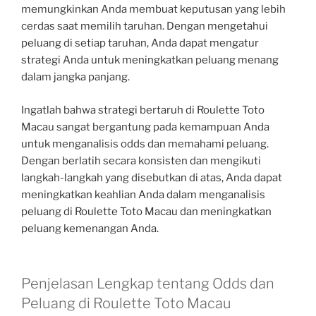
memungkinkan Anda membuat keputusan yang lebih
cerdas saat memilih taruhan. Dengan mengetahui
peluang di setiap taruhan, Anda dapat mengatur
strategi Anda untuk meningkatkan peluang menang
dalam jangka panjang.
Ingatlah bahwa strategi bertaruh di Roulette Toto
Macau sangat bergantung pada kemampuan Anda
untuk menganalisis odds dan memahami peluang.
Dengan berlatih secara konsisten dan mengikuti
langkah-langkah yang disebutkan di atas, Anda dapat
meningkatkan keahlian Anda dalam menganalisis
peluang di Roulette Toto Macau dan meningkatkan
peluang kemenangan Anda.
Penjelasan Lengkap tentang Odds dan
Peluang di Roulette Toto Macau