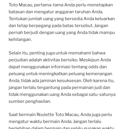
Toto Macau, pertama-tama Anda perlu menetapkan
batasan dan mengatur anggaran taruhan Anda.
Tentukan jumlah uang yang bersedia Anda keluarkan
dan tetap berpegang pada batas tersebut. Jangan
pernah berjudi dengan uang yang Anda tidak mampu
kehilangan.
Selain itu, penting juga untuk memahami bahwa
perjudian adalah aktivitas berisiko. Meskipun Anda
dapat menggunakan informasi tentang odds dan
peluang untuk meningkatkan peluang kemenangan
Anda, tidak ada jaminan kesuksesan. Oleh karena itu,
jangan terlalu tergantung pada permainan judi dan
tidak menggunakan uang Anda sebagai satu-satunya
sumber penghasilan.
Saat bermain Roulette Toto Macau, Anda juga perlu
mengatur waktu bermain Anda. Jangan terlalu
berlebihan dalam bermain dan selalu gunakan waktu