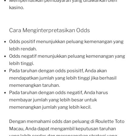
Memperhatikan pembayaran yang ditawarkan oleh
kasino.
Cara Menginterpretasikan Odds
Odds positif menunjukkan peluang kemenangan yang
lebih rendah.
Odds negatif menunjukkan peluang kemenangan yang
lebih tinggi.
Pada taruhan dengan odds posisitf, Anda akan
mendapatkan jumlah yang lebih tinggi jika berhasil
memenangkan taruhan.
Pada taruhan dengan odds negatif, Anda harus
membayar jumlah yang lebih besar untuk
memenangkan jumlah yang lebih kecil.
Dengan memahami odds dan peluang di Roulette Toto
Macau, Anda dapat mengambil keputusan taruhan
yang lebih cerdas dan merencanakan strategi yang