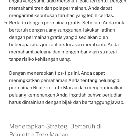
angka yang sama atau mengikuti pola tertentu. Dengan
memahami tren dan pola permainan, Anda dapat
mengambil keputusan taruhan yang lebih cerdas.
Berlatih dengan permainan gratis: Sebelum Anda mulai
bertaruh dengan uang sungguhan, lakukan latihan
dengan permainan gratis yang disediakan oleh
beberapa situs judi online. Ini akan membantu Anda
memahami peluang dan mengembangkan strategi
tanpa risiko kehilangan uang.
Dengan menerapkan tips-tips ini, Anda dapat
meningkatkan pemahaman Anda tentang peluang di
permainan Roulette Toto Macau dan mengoptimalkan
peluang kemenangan Anda. Ingatlah bahwa perjudian
harus dimainkan dengan bijak dan bertanggung jawab.
Menerapkan Strategi Bertaruh di
Roulette Toto Macau