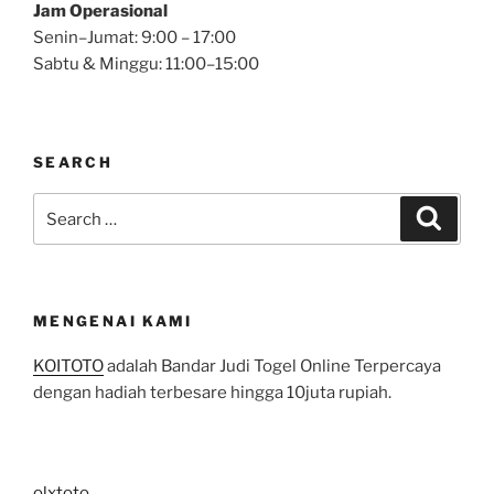
Jam Operasional
Senin–Jumat: 9:00 – 17:00
Sabtu & Minggu: 11:00–15:00
SEARCH
Search
Search
for:
MENGENAI KAMI
KOITOTO
adalah Bandar Judi Togel Online Terpercaya
dengan hadiah terbesare hingga 10juta rupiah.
olxtoto