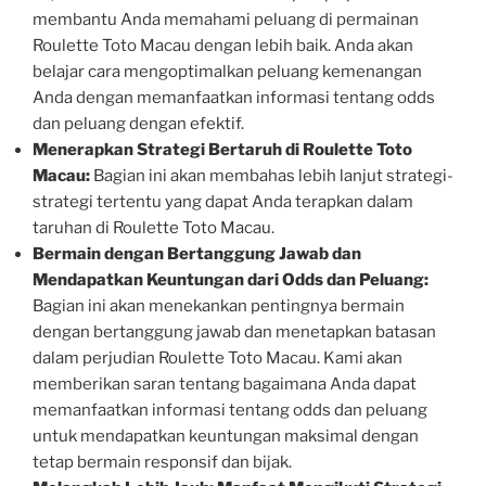
membantu Anda memahami peluang di permainan
Roulette Toto Macau dengan lebih baik. Anda akan
belajar cara mengoptimalkan peluang kemenangan
Anda dengan memanfaatkan informasi tentang odds
dan peluang dengan efektif.
Menerapkan Strategi Bertaruh di Roulette Toto
Macau:
Bagian ini akan membahas lebih lanjut strategi-
strategi tertentu yang dapat Anda terapkan dalam
taruhan di Roulette Toto Macau.
Bermain dengan Bertanggung Jawab dan
Mendapatkan Keuntungan dari Odds dan Peluang:
Bagian ini akan menekankan pentingnya bermain
dengan bertanggung jawab dan menetapkan batasan
dalam perjudian Roulette Toto Macau. Kami akan
memberikan saran tentang bagaimana Anda dapat
memanfaatkan informasi tentang odds dan peluang
untuk mendapatkan keuntungan maksimal dengan
tetap bermain responsif dan bijak.