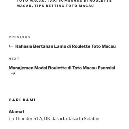
TOTO MACAU
,
TAKTIK MENANG DI ROULETTE
MACAU
,
TIPS BETTING TOTO MACAU
Post
Previous
PREVIOUS
navigation
Post
Rahasia Bertahan Lama di Roulette Toto Macau
Next
NEXT
Post
Manajemen Modal Roulette di Toto Macau Esensial
CARI KAMI
Alamat
Jln Thunder 51 A, DKI Jakarta, Jakarta Selatan