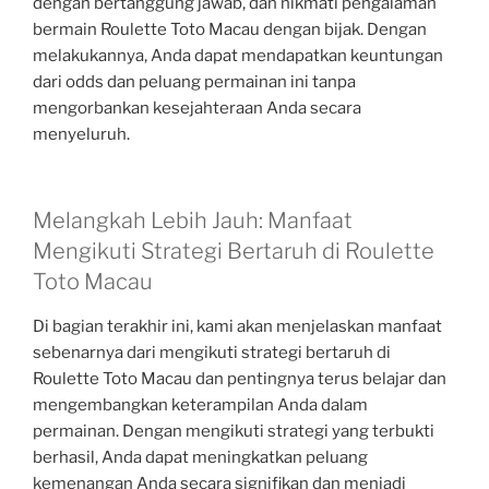
dengan bertanggung jawab, dan nikmati pengalaman
bermain Roulette Toto Macau dengan bijak. Dengan
melakukannya, Anda dapat mendapatkan keuntungan
dari odds dan peluang permainan ini tanpa
mengorbankan kesejahteraan Anda secara
menyeluruh.
Melangkah Lebih Jauh: Manfaat
Mengikuti Strategi Bertaruh di Roulette
Toto Macau
Di bagian terakhir ini, kami akan menjelaskan manfaat
sebenarnya dari mengikuti strategi bertaruh di
Roulette Toto Macau dan pentingnya terus belajar dan
mengembangkan keterampilan Anda dalam
permainan. Dengan mengikuti strategi yang terbukti
berhasil, Anda dapat meningkatkan peluang
kemenangan Anda secara signifikan dan menjadi