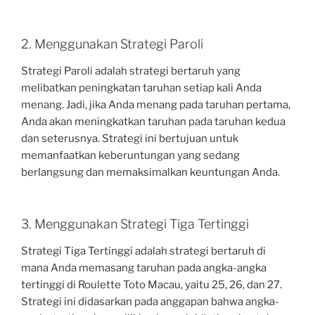
2. Menggunakan Strategi Paroli
Strategi Paroli adalah strategi bertaruh yang
melibatkan peningkatan taruhan setiap kali Anda
menang. Jadi, jika Anda menang pada taruhan pertama,
Anda akan meningkatkan taruhan pada taruhan kedua
dan seterusnya. Strategi ini bertujuan untuk
memanfaatkan keberuntungan yang sedang
berlangsung dan memaksimalkan keuntungan Anda.
3. Menggunakan Strategi Tiga Tertinggi
Strategi Tiga Tertinggi adalah strategi bertaruh di
mana Anda memasang taruhan pada angka-angka
tertinggi di Roulette Toto Macau, yaitu 25, 26, dan 27.
Strategi ini didasarkan pada anggapan bahwa angka-