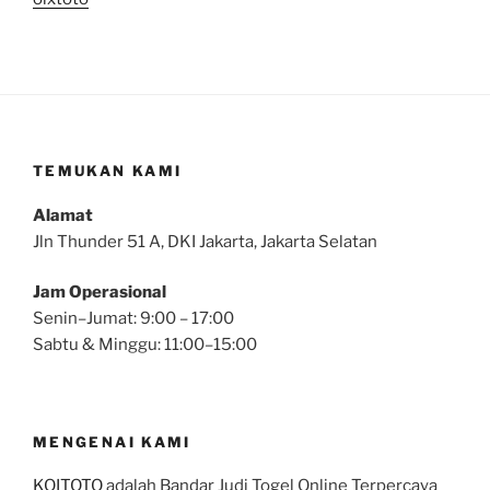
TEMUKAN KAMI
Alamat
Jln Thunder 51 A, DKI Jakarta, Jakarta Selatan
Jam Operasional
Senin–Jumat: 9:00 – 17:00
Sabtu & Minggu: 11:00–15:00
MENGENAI KAMI
KOITOTO
adalah Bandar Judi Togel Online Terpercaya