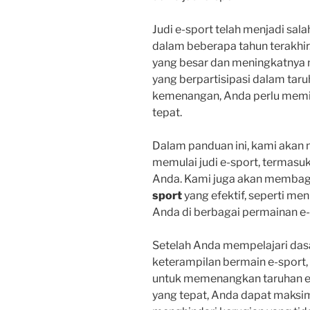
Judi e-sport telah menjadi sal
dalam beberapa tahun terakhi
yang besar dan meningkatnya 
yang berpartisipasi dalam taru
kemenangan, Anda perlu memil
tepat.
Dalam panduan ini, kami akan
memulai judi e-sport, termas
Anda. Kami juga akan membagi
sport
yang efektif, seperti me
Anda di berbagai permainan e-
Setelah Anda mempelajari das
keterampilan bermain e-sport,
untuk memenangkan taruhan e
yang tepat, Anda dapat maksi