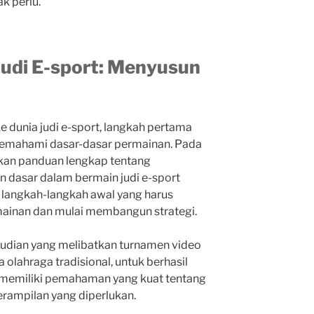
k perlu.
udi E-sport: Menyusun
ke dunia judi e-sport, langkah pertama
memahami dasar-dasar permainan. Pada
ikan panduan lengkap tentang
 dasar dalam bermain judi e-sport
 langkah-langkah awal yang harus
ainan dan mulai membangun strategi.
rjudian yang melibatkan turnamen video
 olahraga tradisional, untuk berhasil
u memiliki pemahaman yang kuat tentang
rampilan yang diperlukan.