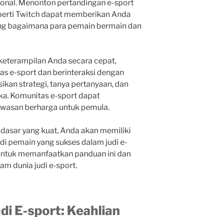
ional. Menonton pertandingan e-sport
eperti Twitch dapat memberikan Anda
ng bagaimana para pemain bermain dan
keterampilan Anda secara cepat,
s e-sport dan berinteraksi dengan
kan strategi, tanya pertanyaan, dan
ka. Komunitas e-sport dapat
asan berharga untuk pemula.
asar yang kuat, Anda akan memiliki
di pemain yang sukses dalam judi e-
u untuk memanfaatkan panduan ini dan
m dunia judi e-sport.
di E-sport: Keahlian