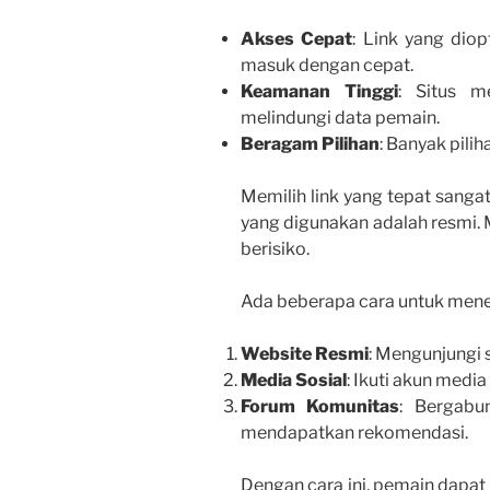
Akses Cepat
: Link yang di
masuk dengan cepat.
Keamanan Tinggi
: Situs m
melindungi data pemain.
Beragam Pilihan
: Banyak pili
Memilih link yang tepat sanga
yang digunakan adalah resmi. 
berisiko.
Ada beberapa cara untuk menem
Website Resmi
: Mengunjungi 
Media Sosial
: Ikuti akun media
Forum Komunitas
: Bergabu
mendapatkan rekomendasi.
Dengan cara ini, pemain dapa