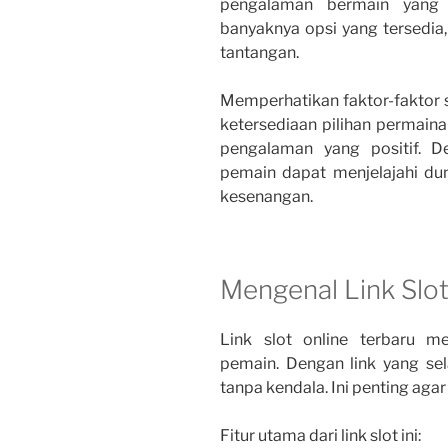
pengalaman bermain yang
banyaknya opsi yang tersedia
tantangan.
Memperhatikan faktor-faktor 
ketersediaan pilihan permain
pengalaman yang positif. D
pemain dapat menjelajahi dun
kesenangan.
Mengenal Link Slot
Link slot online terbaru 
pemain. Dengan link yang sel
tanpa kendala. Ini penting aga
Fitur utama dari link slot ini: