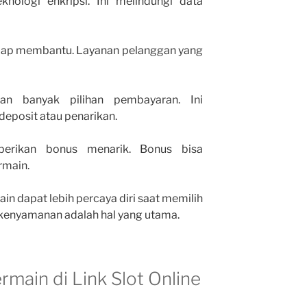
nologi enkripsi. Ini melindungi data
siap membantu. Layanan pelanggan yang
an banyak pilihan pembayaran. Ini
posit atau penarikan.
berikan bonus menarik. Bonus bisa
rmain.
ain dapat lebih percaya diri saat memilih
n kenyamanan adalah hal yang utama.
main di Link Slot Online