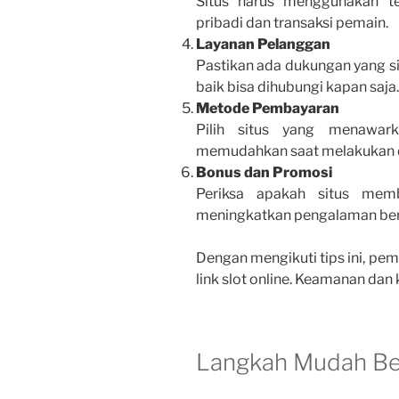
Situs harus menggunakan tek
pribadi dan transaksi pemain.
Layanan Pelanggan
Pastikan ada dukungan yang 
baik bisa dihubungi kapan saja.
Metode Pembayaran
Pilih situs yang menawark
memudahkan saat melakukan de
Bonus dan Promosi
Periksa apakah situs mem
meningkatkan pengalaman be
Dengan mengikuti tips ini, pem
link slot online. Keamanan da
Langkah Mudah Ber