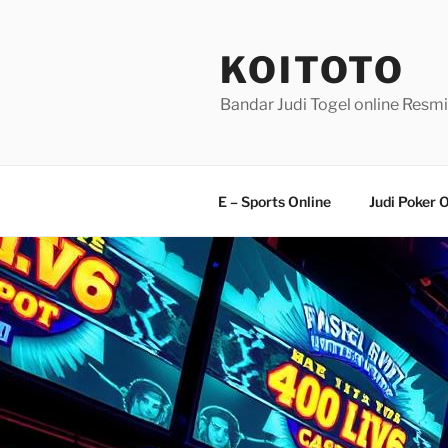
Skip
to
KOITOTO
content
Bandar Judi Togel online Res
E – Sports Online
Judi Poker 