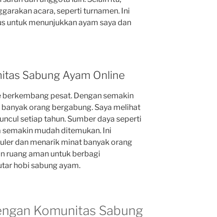
garakan acara, seperti turnamen. Ini
us untuk menunjukkan ayam saya dan
tas Sabung Ayam Online
e berkembang pesat. Dengan semakin
ih banyak orang bergabung. Saya melihat
ncul setiap tahun. Sumber daya seperti
ga semakin mudah ditemukan. Ini
uler dan menarik minat banyak orang
an ruang aman untuk berbagi
tar hobi sabung ayam.
engan Komunitas Sabung