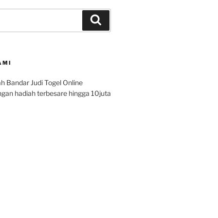
Search
AMI
h Bandar Judi Togel Online
gan hadiah terbesare hingga 10juta