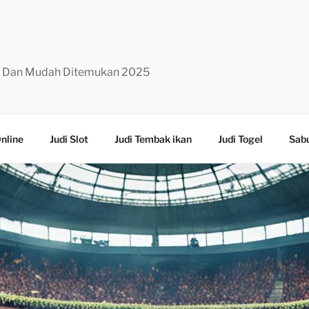
mi Dan Mudah Ditemukan 2025
Online
Judi Slot
Judi Tembak ikan
Judi Togel
Sab