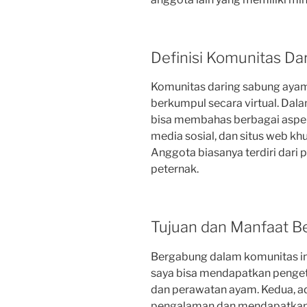
Definisi Komunitas D
Komunitas daring sabung aya
berkumpul secara virtual. Dala
bisa membahas berbagai aspek
media sosial, dan situs web khu
Anggota biasanya terdiri dari
peternak.
Tujuan dan Manfaat B
Bergabung dalam komunitas in
saya bisa mendapatkan pengeta
dan perawatan ayam. Kedua, a
pengalaman dan mendapatkan sar