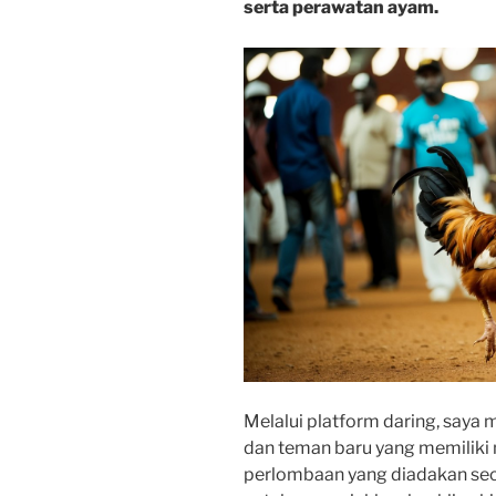
serta perawatan ayam.
Melalui platform daring, say
dan teman baru yang memiliki m
perlombaan yang diadakan se