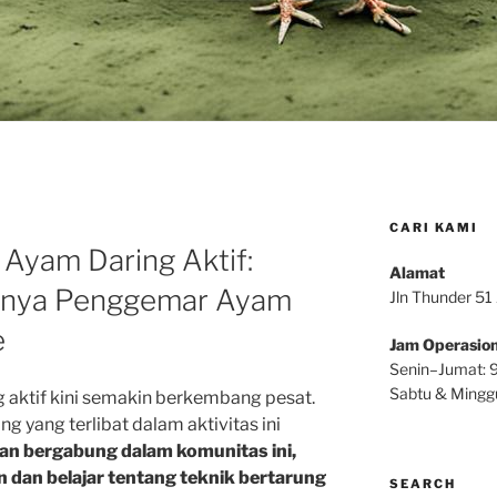
CARI KAMI
Ayam Daring Aktif:
Alamat
lnya Penggemar Ayam
Jln Thunder 51 
e
Jam Operasion
Senin–Jumat: 
Sabtu & Mingg
 aktif kini semakin berkembang pesat.
g yang terlibat dalam aktivitas ini
n bergabung dalam komunitas ini,
n dan belajar tentang teknik bertarung
SEARCH