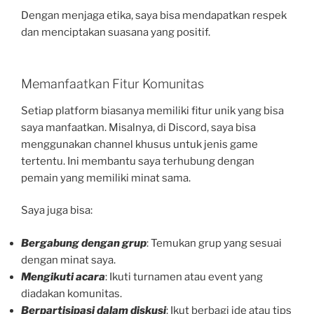
Dengan menjaga etika, saya bisa mendapatkan respek
dan menciptakan suasana yang positif.
Memanfaatkan Fitur Komunitas
Setiap platform biasanya memiliki fitur unik yang bisa
saya manfaatkan. Misalnya, di Discord, saya bisa
menggunakan channel khusus untuk jenis game
tertentu. Ini membantu saya terhubung dengan
pemain yang memiliki minat sama.
Saya juga bisa:
Bergabung dengan grup
: Temukan grup yang sesuai
dengan minat saya.
Mengikuti acara
: Ikuti turnamen atau event yang
diadakan komunitas.
Berpartisipasi dalam diskusi
: Ikut berbagi ide atau tips