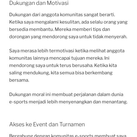
Dukungan dan Motivasi
Dukungan dari anggota komunitas sangat berarti.
Ketika saya mengalami kesulitan, ada selalu orang yang
bersedia membantu. Mereka memberi tips dan
dorongan yang mendorong saya untuk tidak menyerah.
Saya merasa lebih termotivasi ketika melihat anggota
komunitas lainnya mencapai tujuan mereka. Ini
mendorong saya untuk terus berusaha. Ketika kita
saling mendukung, kita semua bisa berkembang
bersama.
Dukungan moral ini membuat perjalanan dalam dunia
e-sports menjadi lebih menyenangkan dan menantang.
Akses ke Event dan Turnamen
Bergabung dengan komunitas e-sports membuat saya