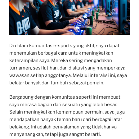
Di dalam komunitas e-sports yang aktif, saya dapat
menemukan berbagai cara untuk meningkatkan
keterampilan saya. Mereka sering mengadakan
turnamen, sesi latihan, dan diskusi yang memperkaya
wawasan setiap anggotanya. Melalui interaksi ini, saya
belajar banyak dan tumbuh sebagai pemain.
Bergabung dengan komunitas seperti ini membuat
saya merasa bagian dari sesuatu yang lebih besar.
Selain meningkatkan kemampuan bermain, saya juga
mendapatkan banyak teman baru dari berbagai latar
belakang. Ini adalah pengalaman yang tidak hanya
menyenangkan, tetapi juga sangat berarti.