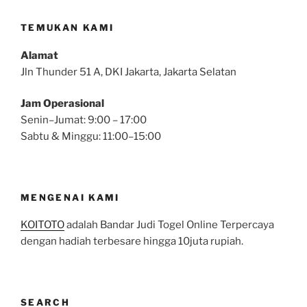
TEMUKAN KAMI
Alamat
Jln Thunder 51 A, DKI Jakarta, Jakarta Selatan
Jam Operasional
Senin–Jumat: 9:00 – 17:00
Sabtu & Minggu: 11:00–15:00
MENGENAI KAMI
KOITOTO
adalah Bandar Judi Togel Online Terpercaya
dengan hadiah terbesare hingga 10juta rupiah.
SEARCH