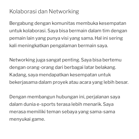
Kolaborasi dan Networking
Bergabung dengan komunitas membuka kesempatan
untuk kolaborasi. Saya bisa bermain dalam tim dengan
pemain lain yang punya visi yang sama. Hal ini sering
kali meningkatkan pengalaman bermain saya.
Networking juga sangat penting. Saya bisa bertemu
dengan orang-orang dari berbagai latar belakang.
Kadang, saya mendapatkan kesempatan untuk
bekerjasama dalam proyek atau acara yang lebih besar.
Dengan membangun hubungan ini, perjalanan saya
dalam dunia e-sports terasa lebih menarik. Saya
merasa memiliki teman sebaya yang sama-sama
menyukai game.