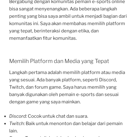
Bergabung dengan komunitas pemain e-sports online
bisa sangat menyenangkan. Ada beberapa langkah
penting yang bisa saya ambil untuk menjadi bagian dari
komunitas ini. Saya akan membahas memilih platform
yang tepat, berinteraksi dengan etika, dan
memanfaatkan fitur komunitas.
Memilih Platform dan Media yang Tepat
Langkah pertama adalah memilih platform atau media
yang sesuai. Ada banyak platform, seperti Discord,
Twitch, dan forum game. Saya harus memilih yang
banyak digunakan oleh pemain e-sports dan sesuai
dengan game yang saya mainkan.
Discord
: Cocok untuk chat dan suara.
Twitch
: Baik untuk menonton dan belajar dari pemain
lain.