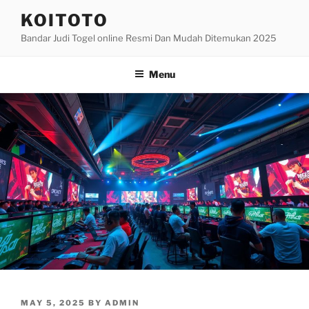
Skip
KOITOTO
to
Bandar Judi Togel online Resmi Dan Mudah Ditemukan 2025
content
Menu
POSTED
MAY 5, 2025
BY
ADMIN