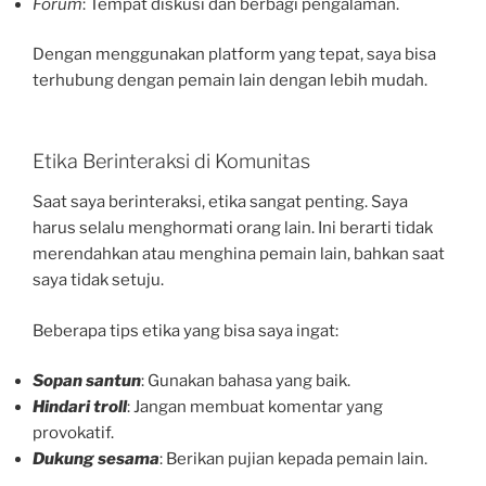
Forum
: Tempat diskusi dan berbagi pengalaman.
Dengan menggunakan platform yang tepat, saya bisa
terhubung dengan pemain lain dengan lebih mudah.
Etika Berinteraksi di Komunitas
Saat saya berinteraksi, etika sangat penting. Saya
harus selalu menghormati orang lain. Ini berarti tidak
merendahkan atau menghina pemain lain, bahkan saat
saya tidak setuju.
Beberapa tips etika yang bisa saya ingat:
Sopan santun
: Gunakan bahasa yang baik.
Hindari troll
: Jangan membuat komentar yang
provokatif.
Dukung sesama
: Berikan pujian kepada pemain lain.