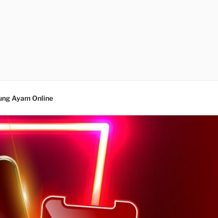
ung Ayam Online