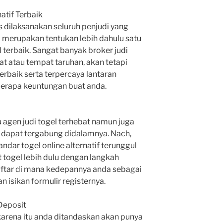
atif Terbaik
s dilaksanakan seluruh penjudi yang
a merupakan tentukan lebih dahulu satu
l terbaik. Sangat banyak broker judi
at atau tempat taruhan, akan tetapi
erbaik serta terpercaya lantaran
erapa keuntungan buat anda.
agen judi togel terhebat namun juga
a dapat tergabung didalamnya. Nach,
dar togel online alternatif terunggul
t togel lebih dulu dengan langkah
aftar di mana kedepannya anda sebagai
n isikan formulir registernya.
Deposit
, karena itu anda ditandaskan akan punya