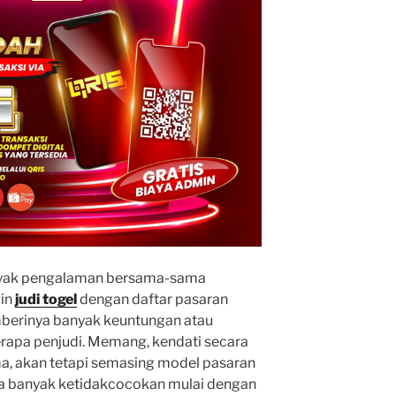
yak pengalaman bersama-sama
ain
judi togel
dengan daftar pasaran
berinya banyak keuntungan atau
rapa penjudi. Memang, kendati secara
a, akan tetapi semasing model pasaran
a banyak ketidakcocokan mulai dengan