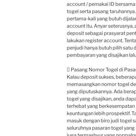
account / pemakai ID bersama 
togel serta pasang taruhannya. 
pertama-kali yang butuh dijal
account itu. Anyar seterusnya, 
deposit sebagai prasyarat penti
lakukan register account. Tenta
penjudi hanya butuh pilih satu 
pembayaran yang disajikan lal
 Pasang Nomor Togel di Pasa
Kalau deposit sukses, beberap
memasangkan nomor togel deng
yang diputuskannya. Ada be
togel yang disajikan, anda dap
terhebat yang berkesempata
keuntungan lebih prospektif. Ta
masuk dengan biro judi togel s
seluruhnya pasaran togel yang 
juga termashyur yang normalny