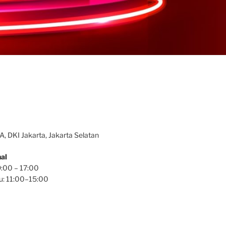
A, DKI Jakarta, Jakarta Selatan
al
9:00 – 17:00
u: 11:00–15:00