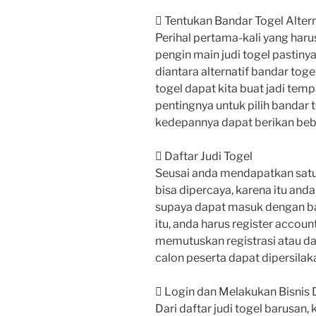
 Tentukan Bandar Togel Altern
Perihal pertama-kali yang haru
pengin main judi togel pastiny
diantara alternatif bandar toge
togel dapat kita buat jadi temp
pentingnya untuk pilih bandar t
kedepannya dapat berikan beb
 Daftar Judi Togel
Seusai anda mendapatkan satu 
bisa dipercaya, karena itu and
supaya dapat masuk dengan ban
itu, anda harus register accoun
memutuskan registrasi atau d
calon peserta dapat dipersilaka
 Login dan Melakukan Bisnis 
Dari daftar judi togel barusan