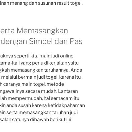
nan menang dan susunan result togel.
serta Memasangkan
l dengan Simpel dan Pas
knya seperti kita main judi online
ama-kali yang perlu dikerjakan yaitu
angkah memasangkan taruhannya. Anda
elalui bermain judi togel, karena itu
 caranya main togel, metode
gawalinya secara mudah. Lantaran
atlah mempermudah, hal semacam itu
kin anda susah karena ketidakpahaman
ain serta memasangkan taruhan judi
alah satunya dibawah berikut ini