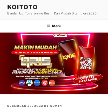
Skip
KOITOTO
to
Bandar Judi Togel online Resmi Dan Mudah Ditemukan 2025
content
Menu
POSTED
DECEMBER 29, 2022
BY
ADMIN