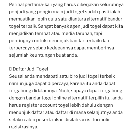
Perihal pertama-kali yang harus dikerjakan seluruhnya
penjudi yang pengin main judi togel sudah pasti ialah
memastikan lebih dulu satu diantara alternatif bandar
togel terbaik. Sangat banyak agen judi togel dapat kita
menjadikan tempat atau media taruhan, tapi
pentingnya untuk menunjuk bandar terbaik dan
terpercaya sebab kedepannya dapat memberinya
sejumlah keuntungan buat anda.
 Daftar Judi Togel
Seusai anda mendapati satu biro judi togel terbaik
namun juga dapat dipercaya, karena itu anda dapat
tergabung didalamnya. Nach, supaya dapat tergabung
dengan bandar togel online alternatif terpilih itu, anda
harus register account togel lebih dahulu dengan
menunjuk daftar atau daftar di mana selanjutnya anda
selaku calon peserta akan disilahkan isi formulir
registrasinya.