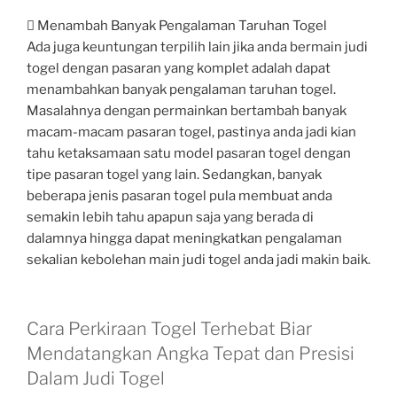
 Menambah Banyak Pengalaman Taruhan Togel
Ada juga keuntungan terpilih lain jika anda bermain judi
togel dengan pasaran yang komplet adalah dapat
menambahkan banyak pengalaman taruhan togel.
Masalahnya dengan permainkan bertambah banyak
macam-macam pasaran togel, pastinya anda jadi kian
tahu ketaksamaan satu model pasaran togel dengan
tipe pasaran togel yang lain. Sedangkan, banyak
beberapa jenis pasaran togel pula membuat anda
semakin lebih tahu apapun saja yang berada di
dalamnya hingga dapat meningkatkan pengalaman
sekalian kebolehan main judi togel anda jadi makin baik.
Cara Perkiraan Togel Terhebat Biar
Mendatangkan Angka Tepat dan Presisi
Dalam Judi Togel