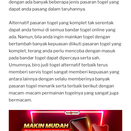
dengan ada banyak beberapa jenis pasaran togel yang
dapat anda pasang dalam taruhannya.
Alternatif pasaran togel yang komplet tak serentak
dapat anda temui di semua bandar togel online yang
ada. Namun, bila anda ingin mainkan togel dengan
bertambah banyak kepuasan diikuti pasaran togel yang
komplet, terang anda perlu mencoba dengan masuk
pada bandar togel dapat dipercaya serta sah.
Umumnya, biro judi togel alternatif terbaik terus
memberi servis togel sangat memberi kepuasan yang
antara lainnya dengan selalu memberinya banyak
pasaran togel menarik serta terbaik berikut dengan
macam-macam permainan togelnya yang sangat juga
bermacam.