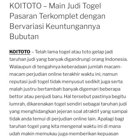
ON
KOITOTO – Main Judi Togel
Pasaran Terkomplet dengan
Bervariasi Keuntungannya
Bubutan
KOITOTO
– Telah lama togel atau toto gelap jadi
taruhan judi yang banyak digandrungi orang Indonesia.
Walaupun di tengahnya keberadaan jumlah macam-
macam perjudian online terakhir waktu ini, namun
reputasi judi togel tidak menyusut sedikit juga serta
malah justru bertambah banyak digemari beberapa
bettor atau penjudi baru. Hal tersebut pastinya begitu
lumrah, dikarenakan togel sendiri sebagai taruhan judi
yang menghidangkan jejeran soal atraktif yang sampai
tidak anda temui di perjudian online lain. Apalagi bagi
taruhan togel yang kita mengenal waktu ini di mana
udah makin memukau juga memberikan kepuasan