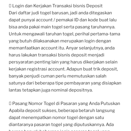
 Login dan Kerjakan Transaksi bisnis Deposit
Dari daftar judi togel barusan, jadi anda ditegaskan
dapat punyai account / pemakai ID dan kode buat lalu
bisa anda pakai main togel serta pasang taruhannya.
Untuk mengawali taruhan togel, perihal pertama-tama
yang butuh dilaksanakan merupakan login dengan
memanfaatkan account itu. Anyar selanjutnya, anda
harus lakukan transaksi bisnis deposit menjadi
persyaratan penting lain yang harus dikerjakan selain
kerjakan registrasi account. Adapun buat trik deposit,
banyak penjudi cuman perlu memutuskan salah
satunya dari beberapa tipe pembayaran yang disiapkan
lantas tetapkan juga nominal depositnya.
 Pasang Nomor Togel di Pasaran yang Anda Putuskan
Apabila deposit sukses, beberapa betaruh langsung
dapat menempatkan nomor togel dengan satu
diantaranya pasaran togel yang diputuskannya. Ada