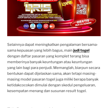
Selainnya dapat meningkatkan pengalaman bersama-
sama kepuasan yang lebih bagus, main
judi togel
dengan daftar pasaran yang komplet terang bisa
memberinya banyak keuntungan atau keuntungan
yang lain bagi para penjudi. Memanglah, biarpun secara
bentukan dapat dijelaskan sama, akan tetapi masing-
masing model pasaran togel juga miliki berapa banyak
ketidakcocokan dimulai dengan skedul pengeluaran,
kesempatan menang dan susunan result togel.