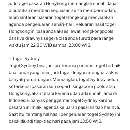
judi togel pasaran Hongkong memanglah sudah dapat
dibuktikan memberi kepuasan serta mempermudah,
lebih lantaran pasaran togel Hongkong menyiapkan
agenda pengeluaran sehari-hari. Keluaran hasil togel
Hongkong ini bisa anda akses lewat hongkongpools
dan live drawnya segera bisa anda turuti pada range
waktu jam 22:30 WIB sampai 23:00 WIB.
 Togel Sydney
Togel Sydney bisa jadi preferensi pasaran togel terbaik
buat anda yang main judi togel dengan mengharapkan
banyak peruntungan. Memanglah, togel Sydney belum
seterkenal pasaran lain seperti singapore pools atau
Hongkong, akan tetapi karena udah ada sudah lama di
Indonesia, banyak penggemar togel Sydney karena
pasaran ini miliki agenda keluaran pasaran tiap harinya.
Saat itu, tentang hal hasil pengeluaran togel Sydney ini
bakal diundi tiap-tiap hari pada jam 13:50 WIB.