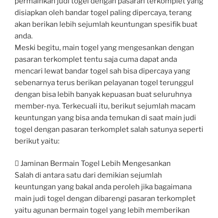
permainkan judi togel dengan pasaran terkomplet yang
disiapkan oleh bandar togel paling dipercaya, terang
akan berikan lebih sejumlah keuntungan spesifik buat
anda.
Meski begitu, main togel yang mengesankan dengan
pasaran terkomplet tentu saja cuma dapat anda
mencari lewat bandar togel sah bisa dipercaya yang
sebenarnya terus berikan pelayanan togel terunggul
dengan bisa lebih banyak kepuasan buat seluruhnya
member-nya. Terkecuali itu, berikut sejumlah macam
keuntungan yang bisa anda temukan di saat main judi
togel dengan pasaran terkomplet salah satunya seperti
berikut yaitu:
 Jaminan Bermain Togel Lebih Mengesankan
Salah di antara satu dari demikian sejumlah
keuntungan yang bakal anda peroleh jika bagaimana
main judi togel dengan dibarengi pasaran terkomplet
yaitu agunan bermain togel yang lebih memberikan