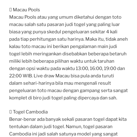
 Macau Pools
Macau Pools atau yang umum diketahui dengan toto
macau salah satu pasaran judi togel yang paling luar
biasa yang punya skedul pengeluaran sekitar 4 kali
pada tiap perhitungan satu harinya. Maka itu, tidak aneh
kalau toto macau ini berikan pengalaman main judi
togel lebih meringankan disebabkan beberapa betaruh
miliki lebih beberapa pilihan waktu untuk taruhan
dengan opsi waktu pada waktu 13:00, 16:00, 19:00 dan
22:00 WIB. Live draw Macau bisa pula anda turuti
dalam sehari-harinya bila mau mengenali result
pengeluaran toto macau dengan gampang serta sangat
komplet di biro judi togel paling dipercaya dan sah.
 Togel Cambodia
Benar-benar ada banyak sekali pasaran togel dapat kita
tentukan dalam judi togel. Namun, togel pasaran
Cambodia ini jadi salah satunya model yang sangat