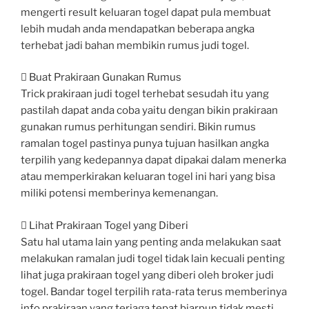
mengerti result keluaran togel dapat pula membuat
lebih mudah anda mendapatkan beberapa angka
terhebat jadi bahan membikin rumus judi togel.
 Buat Prakiraan Gunakan Rumus
Trick prakiraan judi togel terhebat sesudah itu yang
pastilah dapat anda coba yaitu dengan bikin prakiraan
gunakan rumus perhitungan sendiri. Bikin rumus
ramalan togel pastinya punya tujuan hasilkan angka
terpilih yang kedepannya dapat dipakai dalam menerka
atau memperkirakan keluaran togel ini hari yang bisa
miliki potensi memberinya kemenangan.
 Lihat Prakiraan Togel yang Diberi
Satu hal utama lain yang penting anda melakukan saat
melakukan ramalan judi togel tidak lain kecuali penting
lihat juga prakiraan togel yang diberi oleh broker judi
togel. Bandar togel terpilih rata-rata terus memberinya
info prakiraan yang terjaga tepat biarpun tidak mesti