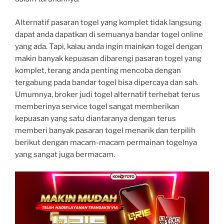
Alternatif pasaran togel yang komplet tidak langsung
dapat anda dapatkan di semuanya bandar togel online
yang ada. Tapi, kalau anda ingin mainkan togel dengan
makin banyak kepuasan dibarengi pasaran togel yang
komplet, terang anda penting mencoba dengan
tergabung pada bandar togel bisa dipercaya dan sah.
Umumnya, broker judi togel alternatif terhebat terus
memberinya service togel sangat memberikan
kepuasan yang satu diantaranya dengan terus
memberi banyak pasaran togel menarik dan terpilih
berikut dengan macam-macam permainan togelnya
yang sangat juga bermacam.