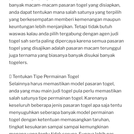
banyak macam-macam pasaran togel yang disiapkan,
anda dapat tentukan mana salah satunya yang terpilih
yang berkesempatan memberi kemenangan maupun
keuntungan lebih menjanjikan. Tetapi tidak butuh
waswas kalau anda pilih tergabung dengan agen judi
togel sah serta paling dipercaya karena semua pasaran
togel yang disajikan adalah pasaran macam terunggul
juga ternama yang biasanya banyak disukai banyak
togelers.
 Tentukan Tipe Permainan Togel
Selainnya harus memastikan model pasaran togel,
anda yang mau main judi togel pula perlu memastikan
salah satunya tipe permainan togel. Karenanya
keseluruh beberapa jenis pasaran togel apa saja tentu
menyuguhkan seberapa banyak model permainan
togel dengan ketentuan memasangkan taruhan,
tingkat kesukaran sampai sampai kemungkinan
menang yang tentu tidak serupa. Supaya lebih pas