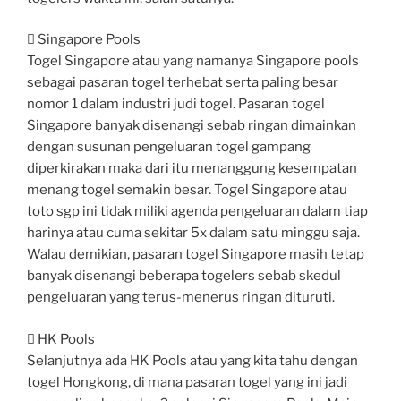
 Singapore Pools
Togel Singapore atau yang namanya Singapore pools
sebagai pasaran togel terhebat serta paling besar
nomor 1 dalam industri judi togel. Pasaran togel
Singapore banyak disenangi sebab ringan dimainkan
dengan susunan pengeluaran togel gampang
diperkirakan maka dari itu menanggung kesempatan
menang togel semakin besar. Togel Singapore atau
toto sgp ini tidak miliki agenda pengeluaran dalam tiap
harinya atau cuma sekitar 5x dalam satu minggu saja.
Walau demikian, pasaran togel Singapore masih tetap
banyak disenangi beberapa togelers sebab skedul
pengeluaran yang terus-menerus ringan dituruti.
 HK Pools
Selanjutnya ada HK Pools atau yang kita tahu dengan
togel Hongkong, di mana pasaran togel yang ini jadi