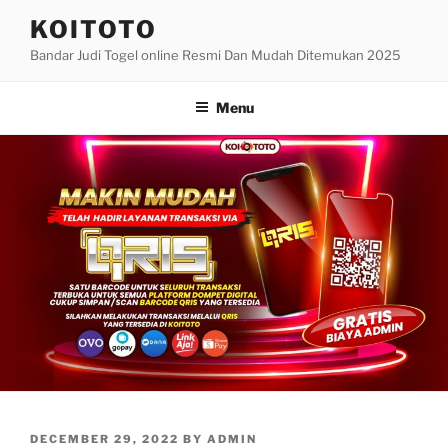
Skip
KOITOTO
to
Bandar Judi Togel online Resmi Dan Mudah Ditemukan 2025
content
Menu
POSTED
DECEMBER 29, 2022
BY
ADMIN