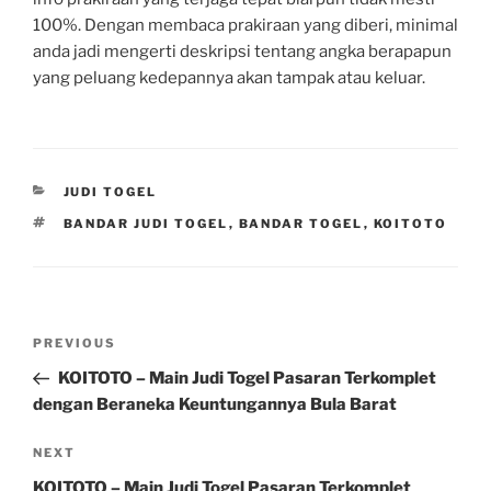
100%. Dengan membaca prakiraan yang diberi, minimal
anda jadi mengerti deskripsi tentang angka berapapun
yang peluang kedepannya akan tampak atau keluar.
CATEGORIES
JUDI TOGEL
TAGS
BANDAR JUDI TOGEL
,
BANDAR TOGEL
,
KOITOTO
Post
Previous
PREVIOUS
navigation
Post
KOITOTO – Main Judi Togel Pasaran Terkomplet
dengan Beraneka Keuntungannya Bula Barat
Next
NEXT
Post
KOITOTO – Main Judi Togel Pasaran Terkomplet