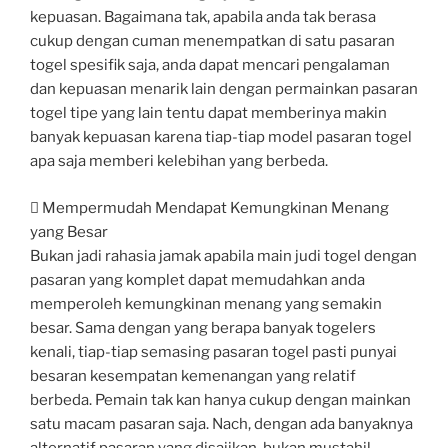
kepuasan. Bagaimana tak, apabila anda tak berasa
cukup dengan cuman menempatkan di satu pasaran
togel spesifik saja, anda dapat mencari pengalaman
dan kepuasan menarik lain dengan permainkan pasaran
togel tipe yang lain tentu dapat memberinya makin
banyak kepuasan karena tiap-tiap model pasaran togel
apa saja memberi kelebihan yang berbeda.
 Mempermudah Mendapat Kemungkinan Menang
yang Besar
Bukan jadi rahasia jamak apabila main judi togel dengan
pasaran yang komplet dapat memudahkan anda
memperoleh kemungkinan menang yang semakin
besar. Sama dengan yang berapa banyak togelers
kenali, tiap-tiap semasing pasaran togel pasti punyai
besaran kesempatan kemenangan yang relatif
berbeda. Pemain tak kan hanya cukup dengan mainkan
satu macam pasaran saja. Nach, dengan ada banyaknya
alternatif pasaran yang disajikan, bukan mustahil