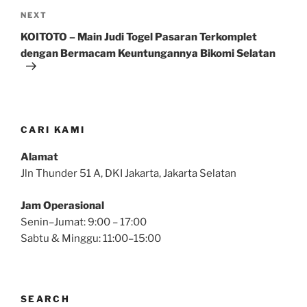
Next
NEXT
Post
KOITOTO – Main Judi Togel Pasaran Terkomplet
dengan Bermacam Keuntungannya Bikomi Selatan
CARI KAMI
Alamat
Jln Thunder 51 A, DKI Jakarta, Jakarta Selatan
Jam Operasional
Senin–Jumat: 9:00 – 17:00
Sabtu & Minggu: 11:00–15:00
SEARCH