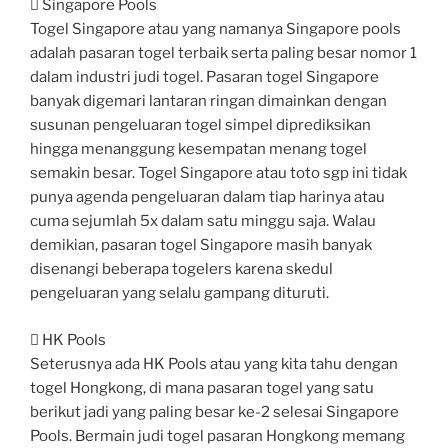
 Singapore Pools
Togel Singapore atau yang namanya Singapore pools
adalah pasaran togel terbaik serta paling besar nomor 1
dalam industri judi togel. Pasaran togel Singapore
banyak digemari lantaran ringan dimainkan dengan
susunan pengeluaran togel simpel diprediksikan
hingga menanggung kesempatan menang togel
semakin besar. Togel Singapore atau toto sgp ini tidak
punya agenda pengeluaran dalam tiap harinya atau
cuma sejumlah 5x dalam satu minggu saja. Walau
demikian, pasaran togel Singapore masih banyak
disenangi beberapa togelers karena skedul
pengeluaran yang selalu gampang dituruti.
 HK Pools
Seterusnya ada HK Pools atau yang kita tahu dengan
togel Hongkong, di mana pasaran togel yang satu
berikut jadi yang paling besar ke-2 selesai Singapore
Pools. Bermain judi togel pasaran Hongkong memang