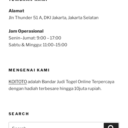
Alamat
Jln Thunder 51 A, DKI Jakarta, Jakarta Selatan
Jam Operasional
Senin–Jumat: 9:00 – 17:00
Sabtu & Minggu: 11:00–15:00
MENGENAI KAMI
KOITOTO
adalah Bandar Judi Togel Online Terpercaya
dengan hadiah terbesare hingga 10juta rupiah.
SEARCH
Search
Search