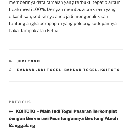
memberinya data ramalan yang terbukti tepat biarpun
tidak mesti 100%. Dengan membaca prakiraan yang
dikasihkan, sedikitnya anda jadi mengenali kisah
tentang angka berapapun yang peluang kedepannya
bakal tampak atau keluar.
CATEGORIES
JUDI TOGEL
TAGS
BANDAR JUDI TOGEL
,
BANDAR TOGEL
,
KOITOTO
Post
Previous
PREVIOUS
navigation
Post
KOITOTO – Main Judi Togel Pasaran Terkomplet
dengan Bervariasi Keuntungannya Beutong Ateuh
Banggalang