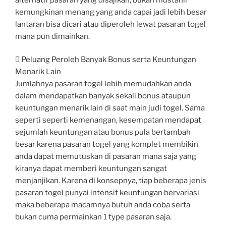
kemungkinan menang yang anda capai jadi lebih besar
lantaran bisa dicari atau diperoleh lewat pasaran togel
mana pun dimainkan.
 Peluang Peroleh Banyak Bonus serta Keuntungan
Menarik Lain
Jumlahnya pasaran togel lebih memudahkan anda
dalam mendapatkan banyak sekali bonus ataupun
keuntungan menarik lain di saat main judi togel. Sama
seperti seperti kemenangan, kesempatan mendapat
sejumlah keuntungan atau bonus pula bertambah
besar karena pasaran togel yang komplet membikin
anda dapat memutuskan di pasaran mana saja yang
kiranya dapat memberi keuntungan sangat
menjanjikan. Karena di konsepnya, tiap beberapa jenis
pasaran togel punyai intensif keuntungan bervariasi
maka beberapa macamnya butuh anda coba serta
bukan cuma permainkan 1 type pasaran saja.