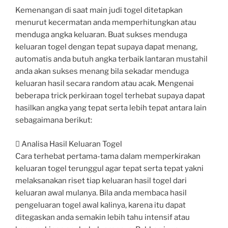
Kemenangan di saat main judi togel ditetapkan
menurut kecermatan anda memperhitungkan atau
menduga angka keluaran. Buat sukses menduga
keluaran togel dengan tepat supaya dapat menang,
automatis anda butuh angka terbaik lantaran mustahil
anda akan sukses menang bila sekadar menduga
keluaran hasil secara random atau acak. Mengenai
beberapa trick perkiraan togel terhebat supaya dapat
hasilkan angka yang tepat serta lebih tepat antara lain
sebagaimana berikut:
 Analisa Hasil Keluaran Togel
Cara terhebat pertama-tama dalam memperkirakan
keluaran togel terunggul agar tepat serta tepat yakni
melaksanakan riset tiap keluaran hasil togel dari
keluaran awal mulanya. Bila anda membaca hasil
pengeluaran togel awal kalinya, karena itu dapat
ditegaskan anda semakin lebih tahu intensif atau