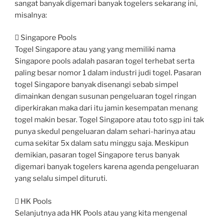
sangat banyak digemari banyak togelers sekarang ini,
misalnya:
 Singapore Pools
Togel Singapore atau yang yang memiliki nama
Singapore pools adalah pasaran togel terhebat serta
paling besar nomor 1 dalam industri judi togel. Pasaran
togel Singapore banyak disenangi sebab simpel
dimainkan dengan susunan pengeluaran togel ringan
diperkirakan maka dari itu jamin kesempatan menang
togel makin besar. Togel Singapore atau toto sgp ini tak
punya skedul pengeluaran dalam sehari-harinya atau
cuma sekitar 5x dalam satu minggu saja. Meskipun
demikian, pasaran togel Singapore terus banyak
digemari banyak togelers karena agenda pengeluaran
yang selalu simpel dituruti.
 HK Pools
Selanjutnya ada HK Pools atau yang kita mengenal