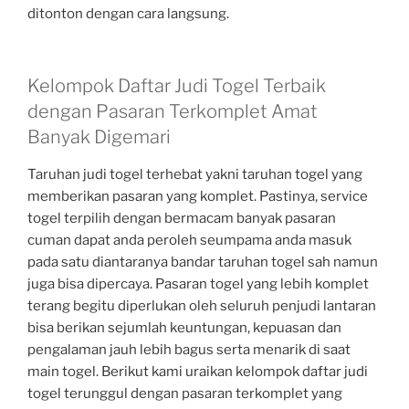
ditonton dengan cara langsung.
Kelompok Daftar Judi Togel Terbaik
dengan Pasaran Terkomplet Amat
Banyak Digemari
Taruhan judi togel terhebat yakni taruhan togel yang
memberikan pasaran yang komplet. Pastinya, service
togel terpilih dengan bermacam banyak pasaran
cuman dapat anda peroleh seumpama anda masuk
pada satu diantaranya bandar taruhan togel sah namun
juga bisa dipercaya. Pasaran togel yang lebih komplet
terang begitu diperlukan oleh seluruh penjudi lantaran
bisa berikan sejumlah keuntungan, kepuasan dan
pengalaman jauh lebih bagus serta menarik di saat
main togel. Berikut kami uraikan kelompok daftar judi
togel terunggul dengan pasaran terkomplet yang