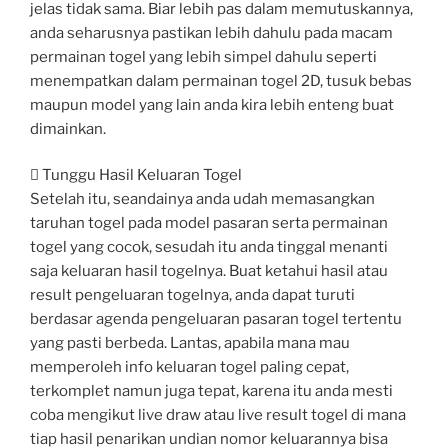
jelas tidak sama. Biar lebih pas dalam memutuskannya,
anda seharusnya pastikan lebih dahulu pada macam
permainan togel yang lebih simpel dahulu seperti
menempatkan dalam permainan togel 2D, tusuk bebas
maupun model yang lain anda kira lebih enteng buat
dimainkan.
 Tunggu Hasil Keluaran Togel
Setelah itu, seandainya anda udah memasangkan
taruhan togel pada model pasaran serta permainan
togel yang cocok, sesudah itu anda tinggal menanti
saja keluaran hasil togelnya. Buat ketahui hasil atau
result pengeluaran togelnya, anda dapat turuti
berdasar agenda pengeluaran pasaran togel tertentu
yang pasti berbeda. Lantas, apabila mana mau
memperoleh info keluaran togel paling cepat,
terkomplet namun juga tepat, karena itu anda mesti
coba mengikut live draw atau live result togel di mana
tiap hasil penarikan undian nomor keluarannya bisa