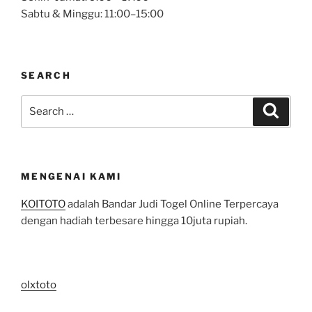
Sabtu & Minggu: 11:00–15:00
SEARCH
Search
Search
for:
MENGENAI KAMI
KOITOTO
adalah Bandar Judi Togel Online Terpercaya
dengan hadiah terbesare hingga 10juta rupiah.
olxtoto