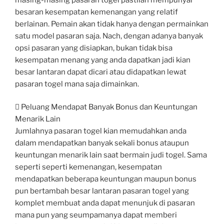
besaran kesempatan kemenangan yang relatif
berlainan. Pemain akan tidak hanya dengan permainkan
satu model pasaran saja. Nach, dengan adanya banyak
opsi pasaran yang disiapkan, bukan tidak bisa
kesempatan menang yang anda dapatkan jadi kian
besar lantaran dapat dicari atau didapatkan lewat
pasaran togel mana saja dimainkan.
 Peluang Mendapat Banyak Bonus dan Keuntungan
Menarik Lain
Jumlahnya pasaran togel kian memudahkan anda
dalam mendapatkan banyak sekali bonus ataupun
keuntungan menarik lain saat bermain judi togel. Sama
seperti seperti kemenangan, kesempatan
mendapatkan beberapa keuntungan maupun bonus
pun bertambah besar lantaran pasaran togel yang
komplet membuat anda dapat menunjuk di pasaran
mana pun yang seumpamanya dapat memberi