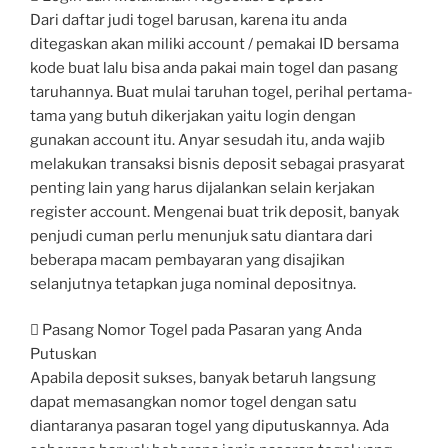
Dari daftar judi togel barusan, karena itu anda
ditegaskan akan miliki account / pemakai ID bersama
kode buat lalu bisa anda pakai main togel dan pasang
taruhannya. Buat mulai taruhan togel, perihal pertama-
tama yang butuh dikerjakan yaitu login dengan
gunakan account itu. Anyar sesudah itu, anda wajib
melakukan transaksi bisnis deposit sebagai prasyarat
penting lain yang harus dijalankan selain kerjakan
register account. Mengenai buat trik deposit, banyak
penjudi cuman perlu menunjuk satu diantara dari
beberapa macam pembayaran yang disajikan
selanjutnya tetapkan juga nominal depositnya.
 Pasang Nomor Togel pada Pasaran yang Anda
Putuskan
Apabila deposit sukses, banyak betaruh langsung
dapat memasangkan nomor togel dengan satu
diantaranya pasaran togel yang diputuskannya. Ada