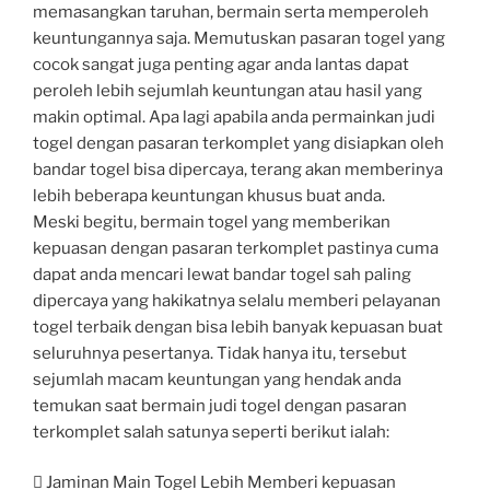
memasangkan taruhan, bermain serta memperoleh
keuntungannya saja. Memutuskan pasaran togel yang
cocok sangat juga penting agar anda lantas dapat
peroleh lebih sejumlah keuntungan atau hasil yang
makin optimal. Apa lagi apabila anda permainkan judi
togel dengan pasaran terkomplet yang disiapkan oleh
bandar togel bisa dipercaya, terang akan memberinya
lebih beberapa keuntungan khusus buat anda.
Meski begitu, bermain togel yang memberikan
kepuasan dengan pasaran terkomplet pastinya cuma
dapat anda mencari lewat bandar togel sah paling
dipercaya yang hakikatnya selalu memberi pelayanan
togel terbaik dengan bisa lebih banyak kepuasan buat
seluruhnya pesertanya. Tidak hanya itu, tersebut
sejumlah macam keuntungan yang hendak anda
temukan saat bermain judi togel dengan pasaran
terkomplet salah satunya seperti berikut ialah:
 Jaminan Main Togel Lebih Memberi kepuasan