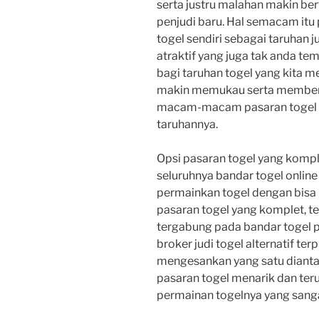
serta justru malahan makin be
penjudi baru. Hal semacam itu 
togel sendiri sebagai taruhan 
atraktif yang juga tak anda tem
bagi taruhan togel yang kita m
makin memukau serta member
macam-macam pasaran togel 
taruhannya.
Opsi pasaran togel yang kompl
seluruhnya bandar togel onlin
permainkan togel dengan bisa 
pasaran togel yang komplet, 
tergabung pada bandar togel p
broker judi togel alternatif ter
mengesankan yang satu diant
pasaran togel menarik dan ter
permainan togelnya yang san