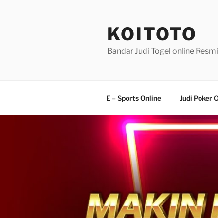
Skip
to
KOITOTO
content
Bandar Judi Togel online Res
E – Sports Online
Judi Poker 