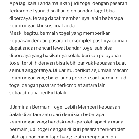
Apa lagi kalau anda mainkan judi togel dengan pasaran
terkomplet yang disajikan oleh bandar togel bisa
dipercaya, terang dapat memberinya lebih beberapa
keuntungan khusus buat anda.
Meski begitu, bermain togel yang memberikan
kepuasan dengan pasaran terkomplet pastinya cuman
dapat anda mencari lewat bandar togel sah bisa
dipercaya yang hakikatnya selalu berikan pelayanan
togel terpilih dengan bisa lebih banyak kepuasan buat
semua anggotanya. Diluar itu, berikut sejumlah macam
keuntungan yang bakal anda peroleh saat bermain judi
togel dengan pasaran terkomplet antara lain
sebagaimana berikut ialah:
 Jaminan Bermain Togel Lebih Memberi kepuasan
Salah di antara satu dari demikian beberapa
keuntungan yang hendak anda peroleh apabila mana
bermain judi togel dengan diikuti pasaran terkomplet
ialah agunan main togel yang lebih mengesankan.