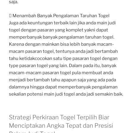
saja.
 Menambah Banyak Pengalaman Taruhan Togel
Juga ada keuntungan terbaik lain jika anda main judi
togel dengan pasaran yang komplet yakni dapat
memperbanyak banyak pengalaman taruhan togel.
Karena dengan mainkan bisa lebih banyak macam-
macam pasaran togel, tentunya anda jadi bertambah
tahu ketidakcocokan satu tipe pasaran togel dengan
type pasaran togel yang lain. Dalam pada itu, banyak
macam-macam pasaran togel pula membuat anda
menjadi bertambah tahu apapun saja yang ada pada
dalamnya hingga dapat memperbanyak pengalaman
sekalian potensi main judi togel anda jadi semakin baik.
Strategi Perkiraan Togel Terpilih Biar
Menciptakan Angka Tepat dan Presisi