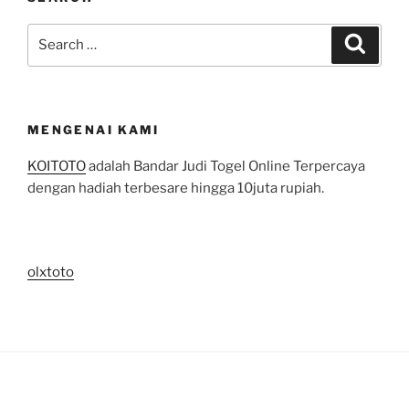
Search
Search
for:
MENGENAI KAMI
KOITOTO
adalah Bandar Judi Togel Online Terpercaya
dengan hadiah terbesare hingga 10juta rupiah.
olxtoto