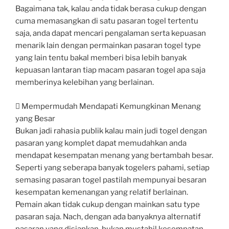
Bagaimana tak, kalau anda tidak berasa cukup dengan
cuma memasangkan di satu pasaran togel tertentu
saja, anda dapat mencari pengalaman serta kepuasan
menarik lain dengan permainkan pasaran togel type
yang lain tentu bakal memberi bisa lebih banyak
kepuasan lantaran tiap macam pasaran togel apa saja
memberinya kelebihan yang berlainan.
 Mempermudah Mendapati Kemungkinan Menang
yang Besar
Bukan jadi rahasia publik kalau main judi togel dengan
pasaran yang komplet dapat memudahkan anda
mendapat kesempatan menang yang bertambah besar.
Seperti yang seberapa banyak togelers pahami, setiap
semasing pasaran togel pastilah mempunyai besaran
kesempatan kemenangan yang relatif berlainan.
Pemain akan tidak cukup dengan mainkan satu type
pasaran saja. Nach, dengan ada banyaknya alternatif
pasaran yang disiapkan, bukan mustahil kesempatan