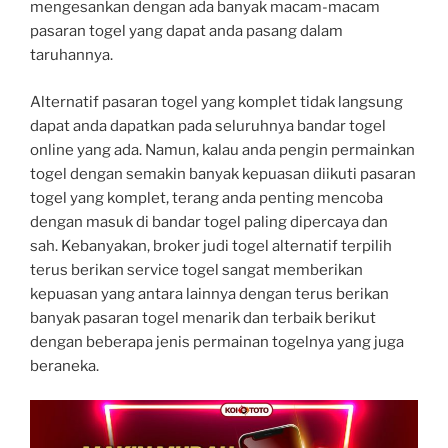
mengesankan dengan ada banyak macam-macam
pasaran togel yang dapat anda pasang dalam
taruhannya.
Alternatif pasaran togel yang komplet tidak langsung
dapat anda dapatkan pada seluruhnya bandar togel
online yang ada. Namun, kalau anda pengin permainkan
togel dengan semakin banyak kepuasan diikuti pasaran
togel yang komplet, terang anda penting mencoba
dengan masuk di bandar togel paling dipercaya dan
sah. Kebanyakan, broker judi togel alternatif terpilih
terus berikan service togel sangat memberikan
kepuasan yang antara lainnya dengan terus berikan
banyak pasaran togel menarik dan terbaik berikut
dengan beberapa jenis permainan togelnya yang juga
beraneka.