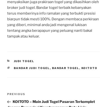
menyaksikan juga prakiraan togel yang dikasihkan oleh
broker judi togel. Bandar togel terbaik kebanyakan
terus memberinya info ramalan yang terbukti presisi
biarpun tidak mesti 100%. Dengan membaca perkiraan
yang diberi, minimal anda jadi mengenal lukisan
tentang angka berapapun yang peluang nanti bakal
tampak atau keluar.
CATEGORIES
JUDI TOGEL
TAGS
BANDAR JUDI TOGEL
,
BANDAR TOGEL
,
KOITOTO
Post
Previous
PREVIOUS
navigation
Post
KOITOTO – Main Judi Togel Pasaran Terkomplet