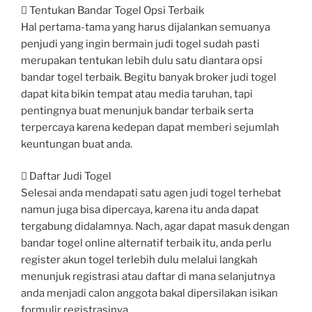
 Tentukan Bandar Togel Opsi Terbaik
Hal pertama-tama yang harus dijalankan semuanya
penjudi yang ingin bermain judi togel sudah pasti
merupakan tentukan lebih dulu satu diantara opsi
bandar togel terbaik. Begitu banyak broker judi togel
dapat kita bikin tempat atau media taruhan, tapi
pentingnya buat menunjuk bandar terbaik serta
terpercaya karena kedepan dapat memberi sejumlah
keuntungan buat anda.
 Daftar Judi Togel
Selesai anda mendapati satu agen judi togel terhebat
namun juga bisa dipercaya, karena itu anda dapat
tergabung didalamnya. Nach, agar dapat masuk dengan
bandar togel online alternatif terbaik itu, anda perlu
register akun togel terlebih dulu melalui langkah
menunjuk registrasi atau daftar di mana selanjutnya
anda menjadi calon anggota bakal dipersilakan isikan
formulir registrasinya.