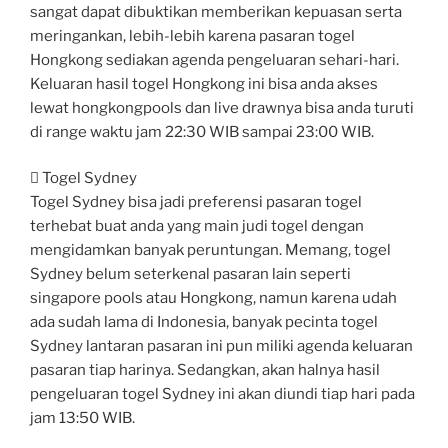
sangat dapat dibuktikan memberikan kepuasan serta
meringankan, lebih-lebih karena pasaran togel
Hongkong sediakan agenda pengeluaran sehari-hari.
Keluaran hasil togel Hongkong ini bisa anda akses
lewat hongkongpools dan live drawnya bisa anda turuti
di range waktu jam 22:30 WIB sampai 23:00 WIB.
 Togel Sydney
Togel Sydney bisa jadi preferensi pasaran togel
terhebat buat anda yang main judi togel dengan
mengidamkan banyak peruntungan. Memang, togel
Sydney belum seterkenal pasaran lain seperti
singapore pools atau Hongkong, namun karena udah
ada sudah lama di Indonesia, banyak pecinta togel
Sydney lantaran pasaran ini pun miliki agenda keluaran
pasaran tiap harinya. Sedangkan, akan halnya hasil
pengeluaran togel Sydney ini akan diundi tiap hari pada
jam 13:50 WIB.