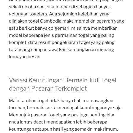
sekali dicoba dan cukup tenar di sebagian banyak
golongan togelers. Ada sejumlah kelebihan yang
dijajakan togel Cambodia maka membikin pasaran yang
satu berikut banyak digemari, misalnya memberikan
model beberapa jenis permainan togel yang paling
komplet, data result pengeluaran togel yang paling
terancang sampai tawarkan kemungkinan menang
lumayan besar.
Variasi Keuntungan Bermain Judi Togel
dengan Pasaran Terkomplet
Main taruhan togel tidak hanya bab memasangkan
taruhan, bermain serta mendapat keuntungannya saja.
Menunjuk pasaran togel yang pas juga penting biar
anda lantas dapat mendapatkan lebih beberapa
keuntungan ataupun hasil yang semakin maksimum.