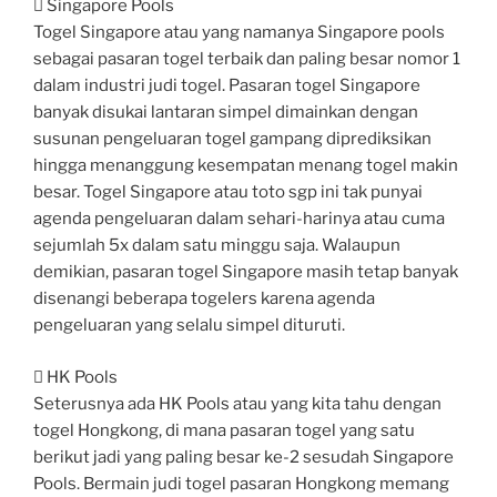
 Singapore Pools
Togel Singapore atau yang namanya Singapore pools
sebagai pasaran togel terbaik dan paling besar nomor 1
dalam industri judi togel. Pasaran togel Singapore
banyak disukai lantaran simpel dimainkan dengan
susunan pengeluaran togel gampang diprediksikan
hingga menanggung kesempatan menang togel makin
besar. Togel Singapore atau toto sgp ini tak punyai
agenda pengeluaran dalam sehari-harinya atau cuma
sejumlah 5x dalam satu minggu saja. Walaupun
demikian, pasaran togel Singapore masih tetap banyak
disenangi beberapa togelers karena agenda
pengeluaran yang selalu simpel dituruti.
 HK Pools
Seterusnya ada HK Pools atau yang kita tahu dengan
togel Hongkong, di mana pasaran togel yang satu
berikut jadi yang paling besar ke-2 sesudah Singapore
Pools. Bermain judi togel pasaran Hongkong memang