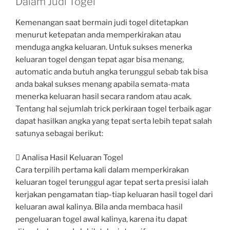
Dalam Judi Togel
Kemenangan saat bermain judi togel ditetapkan
menurut ketepatan anda memperkirakan atau
menduga angka keluaran. Untuk sukses menerka
keluaran togel dengan tepat agar bisa menang,
automatic anda butuh angka terunggul sebab tak bisa
anda bakal sukses menang apabila semata-mata
menerka keluaran hasil secara random atau acak.
Tentang hal sejumlah trick perkiraan togel terbaik agar
dapat hasilkan angka yang tepat serta lebih tepat salah
satunya sebagai berikut:
 Analisa Hasil Keluaran Togel
Cara terpilih pertama kali dalam memperkirakan
keluaran togel terunggul agar tepat serta presisi ialah
kerjakan pengamatan tiap-tiap keluaran hasil togel dari
keluaran awal kalinya. Bila anda membaca hasil
pengeluaran togel awal kalinya, karena itu dapat