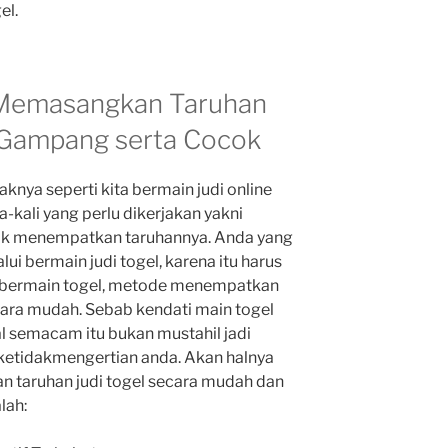
el.
 Memasangkan Taruhan
 Gampang serta Cocok
knya seperti kita bermain judi online
kali yang perlu dikerjakan yakni
rik menempatkan taruhannya. Anda yang
ui bermain judi togel, karena itu harus
 bermain togel, metode menempatkan
ara mudah. Sebab kendati main togel
 semacam itu bukan mustahil jadi
ketidakmengertian anda. Akan halnya
n taruhan judi togel secara mudah dan
lah: