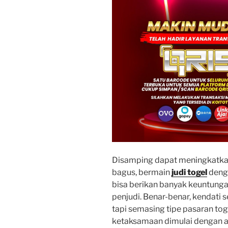
Disamping dapat meningkatka
bagus, bermain
judi togel
denga
bisa berikan banyak keuntunga
penjudi. Benar-benar, kendati
tapi semasing tipe pasaran tog
ketaksamaan dimulai dengan 