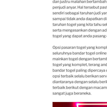
dan justru malahan bertambah 
penjudi anyar. Hal tersebut pa
sendiri sebagai taruhan judi ya
sampai tidak anda dapatkan di 
taruhan togel yang kita tahu 
serta mengesankan dengan ada
togel yang dapat anda pasang
Opsi pasaran togel yang kompl
seluruhnya bandar togel online 
mainkan togel dengan bertamb
togel yang komplet, terang an
bandar togel paling dipercaya 
opsi terbaik selalu berikan se
diantaranya dengan selalu ber
terbaik berikut dengan maca
sangat juga beraneka.