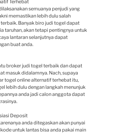
atif Terhebat
dilaksanakan semuanya penjudi yang
akni memastikan lebih dulu salah
 terbaik. Banyak biro judi togel dapat
ia taruhan, akan tetapi pentingnya untuk
caya lantaran selanjutnya dapat
gan buat anda.
 broker judi togel terbaik dan dapat
pat masuk didalamnya. Nach, supaya
togel online alternatif terhebat itu,
gel lebih dulu dengan langkah menunjuk
depannya anda jadi calon anggota dapat
trasinya.
iasi Deposit
, karenanya anda ditegaskan akan punyai
kode untuk lantas bisa anda pakai main