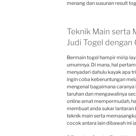
menang dan susunan result tog
Teknik Main serta
Judi Togel dengan
Bermain togel hampir mirip laya
umumnya. Di mana, hal pertama-
menyadari dahulu kayak apa t
ingin coba keberuntungan melal
mengenal bagaimana caranya
taruhan dan mengawalinya sec
online amat mempermudah, hal
membuat anda sukar lantaran 
teknik main serta memasangka
cocok antara lain dibawah ini ia