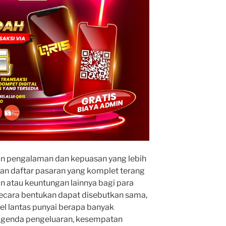
n pengalaman dan kepuasan yang lebih
n daftar pasaran yang komplet terang
n atau keuntungan lainnya bagi para
 secara bentukan dapat disebutkan sama,
el lantas punyai berapa banyak
agenda pengeluaran, kesempatan