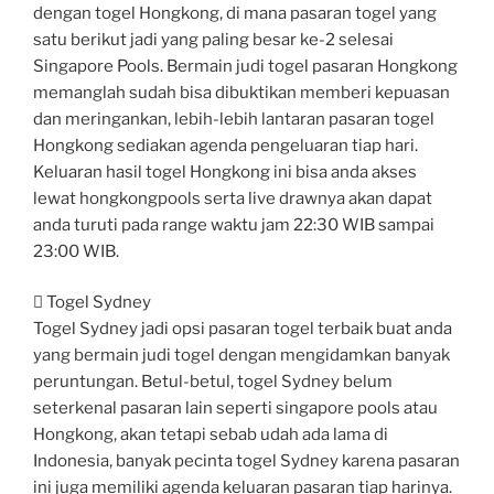
dengan togel Hongkong, di mana pasaran togel yang
satu berikut jadi yang paling besar ke-2 selesai
Singapore Pools. Bermain judi togel pasaran Hongkong
memanglah sudah bisa dibuktikan memberi kepuasan
dan meringankan, lebih-lebih lantaran pasaran togel
Hongkong sediakan agenda pengeluaran tiap hari.
Keluaran hasil togel Hongkong ini bisa anda akses
lewat hongkongpools serta live drawnya akan dapat
anda turuti pada range waktu jam 22:30 WIB sampai
23:00 WIB.
 Togel Sydney
Togel Sydney jadi opsi pasaran togel terbaik buat anda
yang bermain judi togel dengan mengidamkan banyak
peruntungan. Betul-betul, togel Sydney belum
seterkenal pasaran lain seperti singapore pools atau
Hongkong, akan tetapi sebab udah ada lama di
Indonesia, banyak pecinta togel Sydney karena pasaran
ini juga memiliki agenda keluaran pasaran tiap harinya.