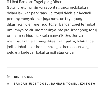
 Lihat Ramalan Togel yang Diberi
Satu hal utama lain yang penting anda melakukan
dalam lakukan perkiraan judi togel tidak lain kecuali
penting menyaksikan juga ramalan togel yang
dikasihkan oleh agen judi togel. Bandar togel terhebat
umumnya selalu memberinya info prakiraan yang teruji
presisi meskipun tak selamanya 100%. Dengan
membaca ramalan yang dikasihkan, paling tidak anda
jadi ketahui kisah berkaitan angka berapapun yang
peluang kedepan bakal tampil atau keluar.
CATEGORIES
JUDI TOGEL
TAGS
BANDAR JUDI TOGEL
,
BANDAR TOGEL
,
KOITOTO