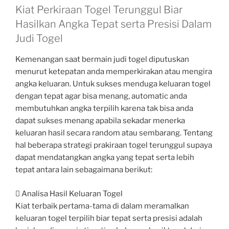
Kiat Perkiraan Togel Terunggul Biar
Hasilkan Angka Tepat serta Presisi Dalam
Judi Togel
Kemenangan saat bermain judi togel diputuskan
menurut ketepatan anda memperkirakan atau mengira
angka keluaran. Untuk sukses menduga keluaran togel
dengan tepat agar bisa menang, automatic anda
membutuhkan angka terpilih karena tak bisa anda
dapat sukses menang apabila sekadar menerka
keluaran hasil secara random atau sembarang. Tentang
hal beberapa strategi prakiraan togel terunggul supaya
dapat mendatangkan angka yang tepat serta lebih
tepat antara lain sebagaimana berikut:
 Analisa Hasil Keluaran Togel
Kiat terbaik pertama-tama di dalam meramalkan
keluaran togel terpilih biar tepat serta presisi adalah