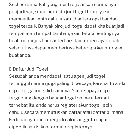
Soal pertama-kali yang mesti dijalankan semuanya
penjudi yang mau bermain judi togel tentu yakni
memastikan lebih dahulu satu diantara opsi bandar
togel terbaik. Banyak biro judi togel dapat kita buat jadi
tempat atau tempat taruhan, akan tetapi pentingnya
buat menunjuk bandar terbaik dan terpercaya sebab
selanjutnya dapat memberinya beberapa keuntungan
buat anda.
 Daftar Judi Togel
Sesudah anda mendapati satu agen judi togel
terunggul namun juga paling dipercaya, karena itu anda
dapat tergabung didalamnya. Nach, supaya dapat
tergabung dengan bandar togel online alternatif
terhebat itu, anda harus register akun togel lebih
dahulu secara memutuskan daftar atau daftar di mana
kedepannya anda menjadi calon anggota dapat
dipersilakan isikan formulir registernya.