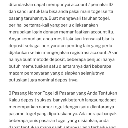
ditandaskan dapat mempunyai account / pemakai ID
dan sandi untuk lalu bisa anda pakai main togel serta
pasang taruhannya. Buat mengawali taruhan togel,
perihal pertama-kali yang perlu dilaksanakan
merupakan login dengan memanfaatkan account itu.
Anyar kemudian, anda mesti lakukan transaksi bisnis
deposit sebagai persyaratan penting lain yang perlu
dijalankan selain mengerjakan registrasi account. Akan
halnya buat metode deposit, beberapa penjudi hanya
butuh memutuskan satu diantaranya dari beberapa
macam pembayaran yang disiapkan selanjutnya
putuskan juga nominal depositnya.
 Pasang Nomor Togel di Pasaran yang Anda Tentukan
Kalau deposit sukses, banyak betaruh langsung dapat
menempatkan nomor togel dengan satu diantaranya
pasaran togel yang diputuskannya. Ada berapa banyak
beberapa jenis pasaran togel yang disiapkan, anda
dapat tentukan mana salah satunya yang terbaik yang