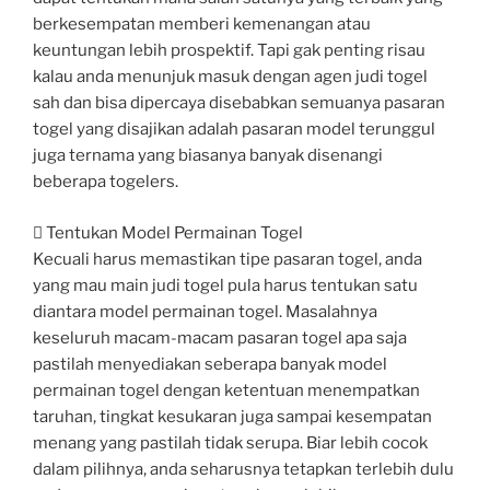
berkesempatan memberi kemenangan atau
keuntungan lebih prospektif. Tapi gak penting risau
kalau anda menunjuk masuk dengan agen judi togel
sah dan bisa dipercaya disebabkan semuanya pasaran
togel yang disajikan adalah pasaran model terunggul
juga ternama yang biasanya banyak disenangi
beberapa togelers.
 Tentukan Model Permainan Togel
Kecuali harus memastikan tipe pasaran togel, anda
yang mau main judi togel pula harus tentukan satu
diantara model permainan togel. Masalahnya
keseluruh macam-macam pasaran togel apa saja
pastilah menyediakan seberapa banyak model
permainan togel dengan ketentuan menempatkan
taruhan, tingkat kesukaran juga sampai kesempatan
menang yang pastilah tidak serupa. Biar lebih cocok
dalam pilihnya, anda seharusnya tetapkan terlebih dulu