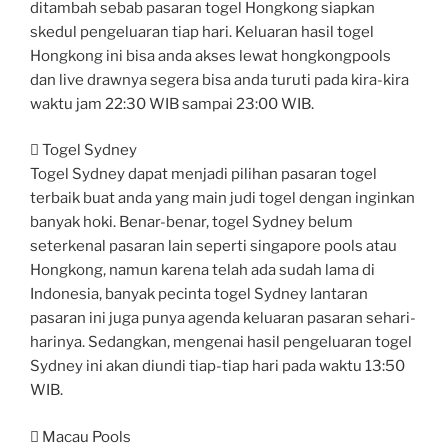
ditambah sebab pasaran togel Hongkong siapkan
skedul pengeluaran tiap hari. Keluaran hasil togel
Hongkong ini bisa anda akses lewat hongkongpools
dan live drawnya segera bisa anda turuti pada kira-kira
waktu jam 22:30 WIB sampai 23:00 WIB.
 Togel Sydney
Togel Sydney dapat menjadi pilihan pasaran togel
terbaik buat anda yang main judi togel dengan inginkan
banyak hoki. Benar-benar, togel Sydney belum
seterkenal pasaran lain seperti singapore pools atau
Hongkong, namun karena telah ada sudah lama di
Indonesia, banyak pecinta togel Sydney lantaran
pasaran ini juga punya agenda keluaran pasaran sehari-
harinya. Sedangkan, mengenai hasil pengeluaran togel
Sydney ini akan diundi tiap-tiap hari pada waktu 13:50
WIB.
 Macau Pools