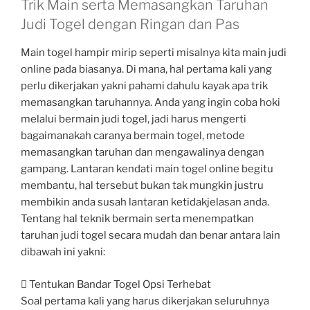
Trik Main serta Memasangkan Taruhan
Judi Togel dengan Ringan dan Pas
Main togel hampir mirip seperti misalnya kita main judi
online pada biasanya. Di mana, hal pertama kali yang
perlu dikerjakan yakni pahami dahulu kayak apa trik
memasangkan taruhannya. Anda yang ingin coba hoki
melalui bermain judi togel, jadi harus mengerti
bagaimanakah caranya bermain togel, metode
memasangkan taruhan dan mengawalinya dengan
gampang. Lantaran kendati main togel online begitu
membantu, hal tersebut bukan tak mungkin justru
membikin anda susah lantaran ketidakjelasan anda.
Tentang hal teknik bermain serta menempatkan
taruhan judi togel secara mudah dan benar antara lain
dibawah ini yakni:
 Tentukan Bandar Togel Opsi Terhebat
Soal pertama kali yang harus dikerjakan seluruhnya