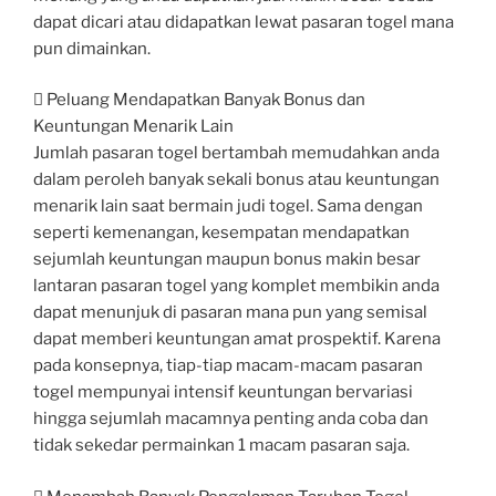
dapat dicari atau didapatkan lewat pasaran togel mana
pun dimainkan.
 Peluang Mendapatkan Banyak Bonus dan
Keuntungan Menarik Lain
Jumlah pasaran togel bertambah memudahkan anda
dalam peroleh banyak sekali bonus atau keuntungan
menarik lain saat bermain judi togel. Sama dengan
seperti kemenangan, kesempatan mendapatkan
sejumlah keuntungan maupun bonus makin besar
lantaran pasaran togel yang komplet membikin anda
dapat menunjuk di pasaran mana pun yang semisal
dapat memberi keuntungan amat prospektif. Karena
pada konsepnya, tiap-tiap macam-macam pasaran
togel mempunyai intensif keuntungan bervariasi
hingga sejumlah macamnya penting anda coba dan
tidak sekedar permainkan 1 macam pasaran saja.