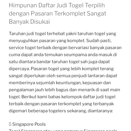
Himpunan Daftar Judi Togel Terpilih
dengan Pasaran Terkomplet Sangat
Banyak Disukai
Taruhan judi togel terhebat yakni taruhan togel yang
menyuguhkan pasaran yang komplet. Sudah pasti,
service togel terbaik dengan bervariasi banyak pasaran
cuma dapat anda temukan seumpama anda masuk di
satu diantara bandar taruhan togel sah juga dapat
dipercaya. Pasaran togel yang lebih komplet terang
sangat diperlukan oleh semua penjudi lantaran dapat
memberinya sejumlah keuntungan, kepuasan dan
pengalaman jauh lebih bagus dan menarik di saat main
togel. Berikut kami bahas kelompok daftar judi togel
terbaik dengan pasaran terkomplet yang terbanyak
digemari beberapa togelers sekarang, diantaranya:
 Singapore Pools