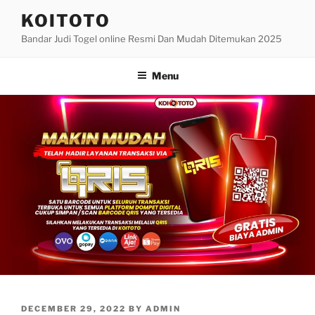
Skip
KOITOTO
to
Bandar Judi Togel online Resmi Dan Mudah Ditemukan 2025
content
Menu
POSTED
DECEMBER 29, 2022
BY
ADMIN