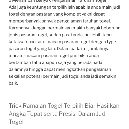
 Menambah Banyak Pengalaman Taruhan Togel
Ada juga keuntungan terpilih lain apabila anda main judi
togel dengan pasaran yang komplet yakni dapat
memperbanyak banyak pengalaman taruhan togel.
Karenanya dengan permainkan makin banyak beberapa
jenis pasaran togel, sudah pasti anda jadi lebih tahu
ketaksamaan satu macam pasaran togel dengan type
pasaran togel yang lain. Dalam pada itu, jumlahnya
macam-macam pasaran togel pun bikin anda
bertambah tahu apapun saja yang berada pada
dalamnya hingga dapat meningkatkan pengalaman
sekalian potensi bermain judi togel anda jadi semakin
baik.
Trick Ramalan Togel Terpilih Biar Hasilkan
Angka Tepat serta Presisi Dalam Judi
Togel