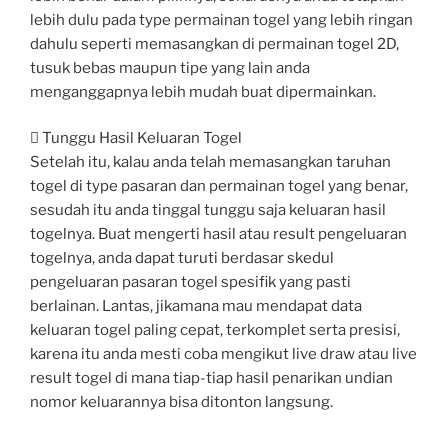
lebih dulu pada type permainan togel yang lebih ringan
dahulu seperti memasangkan di permainan togel 2D,
tusuk bebas maupun tipe yang lain anda
menganggapnya lebih mudah buat dipermainkan.
 Tunggu Hasil Keluaran Togel
Setelah itu, kalau anda telah memasangkan taruhan
togel di type pasaran dan permainan togel yang benar,
sesudah itu anda tinggal tunggu saja keluaran hasil
togelnya. Buat mengerti hasil atau result pengeluaran
togelnya, anda dapat turuti berdasar skedul
pengeluaran pasaran togel spesifik yang pasti
berlainan. Lantas, jikamana mau mendapat data
keluaran togel paling cepat, terkomplet serta presisi,
karena itu anda mesti coba mengikut live draw atau live
result togel di mana tiap-tiap hasil penarikan undian
nomor keluarannya bisa ditonton langsung.