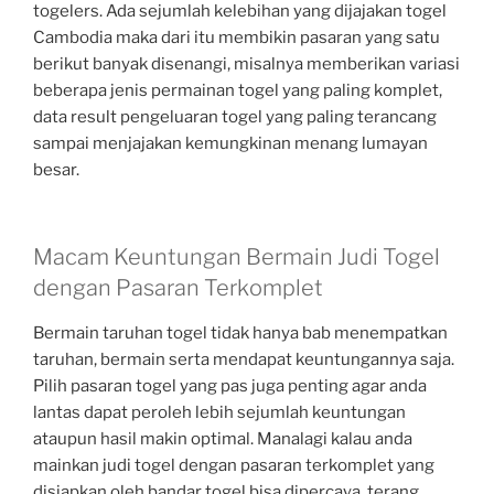
togelers. Ada sejumlah kelebihan yang dijajakan togel
Cambodia maka dari itu membikin pasaran yang satu
berikut banyak disenangi, misalnya memberikan variasi
beberapa jenis permainan togel yang paling komplet,
data result pengeluaran togel yang paling terancang
sampai menjajakan kemungkinan menang lumayan
besar.
Macam Keuntungan Bermain Judi Togel
dengan Pasaran Terkomplet
Bermain taruhan togel tidak hanya bab menempatkan
taruhan, bermain serta mendapat keuntungannya saja.
Pilih pasaran togel yang pas juga penting agar anda
lantas dapat peroleh lebih sejumlah keuntungan
ataupun hasil makin optimal. Manalagi kalau anda
mainkan judi togel dengan pasaran terkomplet yang
disiapkan oleh bandar togel bisa dipercaya, terang