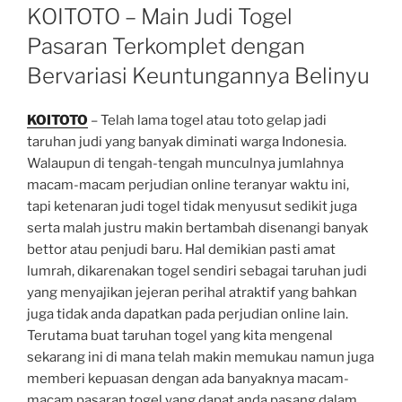
ON
KOITOTO – Main Judi Togel
Pasaran Terkomplet dengan
Bervariasi Keuntungannya Belinyu
KOITOTO
– Telah lama togel atau toto gelap jadi
taruhan judi yang banyak diminati warga Indonesia.
Walaupun di tengah-tengah munculnya jumlahnya
macam-macam perjudian online teranyar waktu ini,
tapi ketenaran judi togel tidak menyusut sedikit juga
serta malah justru makin bertambah disenangi banyak
bettor atau penjudi baru. Hal demikian pasti amat
lumrah, dikarenakan togel sendiri sebagai taruhan judi
yang menyajikan jejeran perihal atraktif yang bahkan
juga tidak anda dapatkan pada perjudian online lain.
Terutama buat taruhan togel yang kita mengenal
sekarang ini di mana telah makin memukau namun juga
memberi kepuasan dengan ada banyaknya macam-
macam pasaran togel yang dapat anda pasang dalam