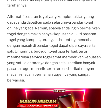
taruhannya.
Alternatif pasaran togel yang komplet tak langsung
dapat anda dapatkan pada seluruhnya bandar togel
online yang ada. Namun, apabila anda ingin permainkan
togel dengan makin banyak kepuasan diikuti pasaran
togel yang komplet, terang anda penting mencoba
dengan masuk di bandar togel dapat dipercaya serta
sah. Umumnya, biro judi togel opsi terbaik terus
memberinya service togel amat memberikan kepuasan
yang satu diantaranya dengan selalu berikan banyak
pasaran togel menarik serta terbaik berikut dengan
macam-macam permainan togelnya yang sangat
bervariasi.