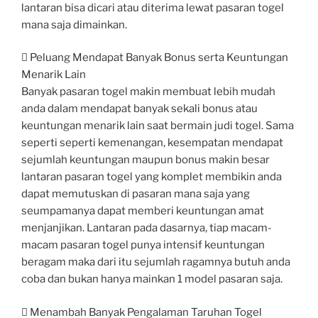
lantaran bisa dicari atau diterima lewat pasaran togel
mana saja dimainkan.
 Peluang Mendapat Banyak Bonus serta Keuntungan
Menarik Lain
Banyak pasaran togel makin membuat lebih mudah
anda dalam mendapat banyak sekali bonus atau
keuntungan menarik lain saat bermain judi togel. Sama
seperti seperti kemenangan, kesempatan mendapat
sejumlah keuntungan maupun bonus makin besar
lantaran pasaran togel yang komplet membikin anda
dapat memutuskan di pasaran mana saja yang
seumpamanya dapat memberi keuntungan amat
menjanjikan. Lantaran pada dasarnya, tiap macam-
macam pasaran togel punya intensif keuntungan
beragam maka dari itu sejumlah ragamnya butuh anda
coba dan bukan hanya mainkan 1 model pasaran saja.
 Menambah Banyak Pengalaman Taruhan Togel