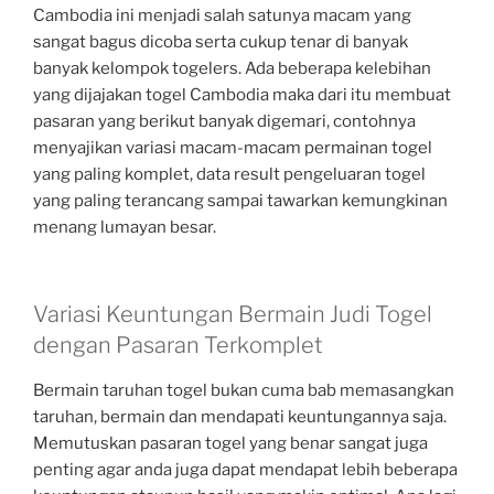
Cambodia ini menjadi salah satunya macam yang
sangat bagus dicoba serta cukup tenar di banyak
banyak kelompok togelers. Ada beberapa kelebihan
yang dijajakan togel Cambodia maka dari itu membuat
pasaran yang berikut banyak digemari, contohnya
menyajikan variasi macam-macam permainan togel
yang paling komplet, data result pengeluaran togel
yang paling terancang sampai tawarkan kemungkinan
menang lumayan besar.
Variasi Keuntungan Bermain Judi Togel
dengan Pasaran Terkomplet
Bermain taruhan togel bukan cuma bab memasangkan
taruhan, bermain dan mendapati keuntungannya saja.
Memutuskan pasaran togel yang benar sangat juga
penting agar anda juga dapat mendapat lebih beberapa