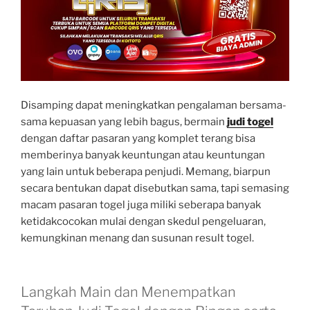
Disamping dapat meningkatkan pengalaman bersama-
sama kepuasan yang lebih bagus, bermain
judi togel
dengan daftar pasaran yang komplet terang bisa
memberinya banyak keuntungan atau keuntungan
yang lain untuk beberapa penjudi. Memang, biarpun
secara bentukan dapat disebutkan sama, tapi semasing
macam pasaran togel juga miliki seberapa banyak
ketidakcocokan mulai dengan skedul pengeluaran,
kemungkinan menang dan susunan result togel.
Langkah Main dan Menempatkan