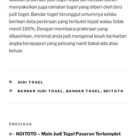
menyaksikan juga ramalan togel yang diberi oleh biro
judi togel. Bandar togel terunggul umumnya selalu
berikan data perkiraan yang terbukti tepat walau tidak
mesti 100%. Dengan membaca prakiraan yang
dikasihkan, minimal anda jadi mengenal kisah berkaitan
angka berapapun yang peluang nanti bakal ada atau
keluar.
CATEGORIES
JUDI TOGEL
TAGS
BANDAR JUDI TOGEL
,
BANDAR TOGEL
,
KOITOTO
Post
Previous
PREVIOUS
navigation
Post
KOITOTO – Main Judi Togel Pasaran Terkomplet