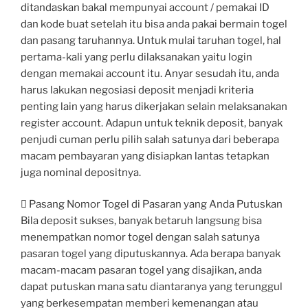
ditandaskan bakal mempunyai account / pemakai ID
dan kode buat setelah itu bisa anda pakai bermain togel
dan pasang taruhannya. Untuk mulai taruhan togel, hal
pertama-kali yang perlu dilaksanakan yaitu login
dengan memakai account itu. Anyar sesudah itu, anda
harus lakukan negosiasi deposit menjadi kriteria
penting lain yang harus dikerjakan selain melaksanakan
register account. Adapun untuk teknik deposit, banyak
penjudi cuman perlu pilih salah satunya dari beberapa
macam pembayaran yang disiapkan lantas tetapkan
juga nominal depositnya.
 Pasang Nomor Togel di Pasaran yang Anda Putuskan
Bila deposit sukses, banyak betaruh langsung bisa
menempatkan nomor togel dengan salah satunya
pasaran togel yang diputuskannya. Ada berapa banyak
macam-macam pasaran togel yang disajikan, anda
dapat putuskan mana satu diantaranya yang terunggul
yang berkesempatan memberi kemenangan atau