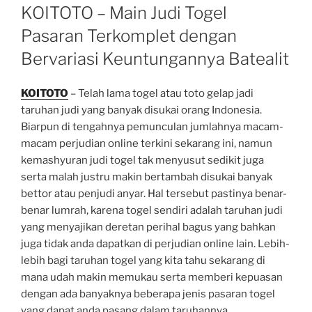
ON
KOITOTO – Main Judi Togel
Pasaran Terkomplet dengan
Bervariasi Keuntungannya Batealit
KOITOTO
– Telah lama togel atau toto gelap jadi
taruhan judi yang banyak disukai orang Indonesia.
Biarpun di tengahnya pemunculan jumlahnya macam-
macam perjudian online terkini sekarang ini, namun
kemashyuran judi togel tak menyusut sedikit juga
serta malah justru makin bertambah disukai banyak
bettor atau penjudi anyar. Hal tersebut pastinya benar-
benar lumrah, karena togel sendiri adalah taruhan judi
yang menyajikan deretan perihal bagus yang bahkan
juga tidak anda dapatkan di perjudian online lain. Lebih-
lebih bagi taruhan togel yang kita tahu sekarang di
mana udah makin memukau serta memberi kepuasan
dengan ada banyaknya beberapa jenis pasaran togel
yang dapat anda pasang dalam taruhannya.