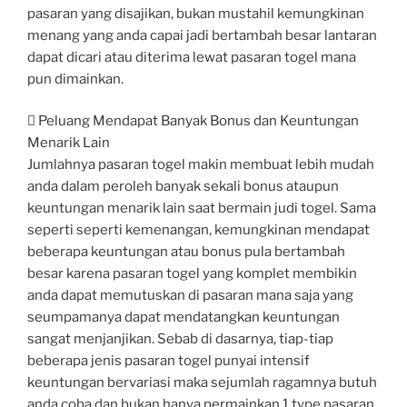
pasaran yang disajikan, bukan mustahil kemungkinan
menang yang anda capai jadi bertambah besar lantaran
dapat dicari atau diterima lewat pasaran togel mana
pun dimainkan.
 Peluang Mendapat Banyak Bonus dan Keuntungan
Menarik Lain
Jumlahnya pasaran togel makin membuat lebih mudah
anda dalam peroleh banyak sekali bonus ataupun
keuntungan menarik lain saat bermain judi togel. Sama
seperti seperti kemenangan, kemungkinan mendapat
beberapa keuntungan atau bonus pula bertambah
besar karena pasaran togel yang komplet membikin
anda dapat memutuskan di pasaran mana saja yang
seumpamanya dapat mendatangkan keuntungan
sangat menjanjikan. Sebab di dasarnya, tiap-tiap
beberapa jenis pasaran togel punyai intensif
keuntungan bervariasi maka sejumlah ragamnya butuh
anda coba dan bukan hanya permainkan 1 type pasaran