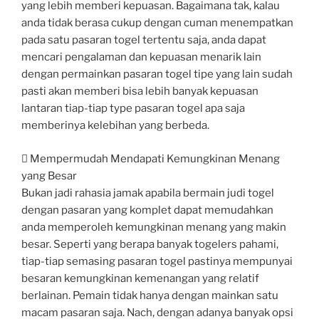
yang lebih memberi kepuasan. Bagaimana tak, kalau
anda tidak berasa cukup dengan cuman menempatkan
pada satu pasaran togel tertentu saja, anda dapat
mencari pengalaman dan kepuasan menarik lain
dengan permainkan pasaran togel tipe yang lain sudah
pasti akan memberi bisa lebih banyak kepuasan
lantaran tiap-tiap type pasaran togel apa saja
memberinya kelebihan yang berbeda.
 Mempermudah Mendapati Kemungkinan Menang
yang Besar
Bukan jadi rahasia jamak apabila bermain judi togel
dengan pasaran yang komplet dapat memudahkan
anda memperoleh kemungkinan menang yang makin
besar. Seperti yang berapa banyak togelers pahami,
tiap-tiap semasing pasaran togel pastinya mempunyai
besaran kemungkinan kemenangan yang relatif
berlainan. Pemain tidak hanya dengan mainkan satu
macam pasaran saja. Nach, dengan adanya banyak opsi