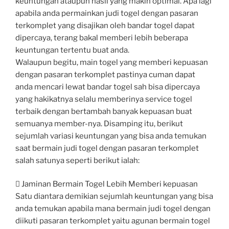
keuntungan ataupun hasil yang makin optimal. Apa lagi
apabila anda permainkan judi togel dengan pasaran
terkomplet yang disajikan oleh bandar togel dapat
dipercaya, terang bakal memberi lebih beberapa
keuntungan tertentu buat anda.
Walaupun begitu, main togel yang memberi kepuasan
dengan pasaran terkomplet pastinya cuman dapat
anda mencari lewat bandar togel sah bisa dipercaya
yang hakikatnya selalu memberinya service togel
terbaik dengan bertambah banyak kepuasan buat
semuanya member-nya. Disamping itu, berikut
sejumlah variasi keuntungan yang bisa anda temukan
saat bermain judi togel dengan pasaran terkomplet
salah satunya seperti berikut ialah:
 Jaminan Bermain Togel Lebih Memberi kepuasan
Satu diantara demikian sejumlah keuntungan yang bisa
anda temukan apabila mana bermain judi togel dengan
diikuti pasaran terkomplet yaitu agunan bermain togel