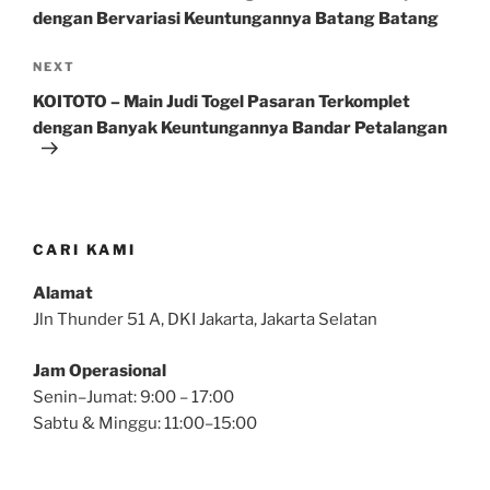
dengan Bervariasi Keuntungannya Batang Batang
Next
NEXT
Post
KOITOTO – Main Judi Togel Pasaran Terkomplet
dengan Banyak Keuntungannya Bandar Petalangan
CARI KAMI
Alamat
Jln Thunder 51 A, DKI Jakarta, Jakarta Selatan
Jam Operasional
Senin–Jumat: 9:00 – 17:00
Sabtu & Minggu: 11:00–15:00