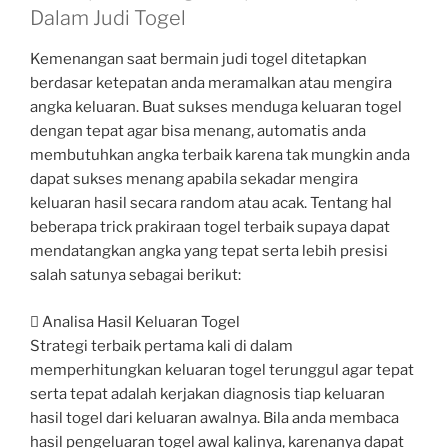
Dalam Judi Togel
Kemenangan saat bermain judi togel ditetapkan
berdasar ketepatan anda meramalkan atau mengira
angka keluaran. Buat sukses menduga keluaran togel
dengan tepat agar bisa menang, automatis anda
membutuhkan angka terbaik karena tak mungkin anda
dapat sukses menang apabila sekadar mengira
keluaran hasil secara random atau acak. Tentang hal
beberapa trick prakiraan togel terbaik supaya dapat
mendatangkan angka yang tepat serta lebih presisi
salah satunya sebagai berikut:
 Analisa Hasil Keluaran Togel
Strategi terbaik pertama kali di dalam
memperhitungkan keluaran togel terunggul agar tepat
serta tepat adalah kerjakan diagnosis tiap keluaran
hasil togel dari keluaran awalnya. Bila anda membaca
hasil pengeluaran togel awal kalinya, karenanya dapat