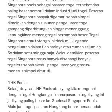
Singapore pools sebagai pasaran togel terhebat dan
paling besar nomor 1 dalam industri judi togel. Pasaran
togel Singapore banyak digemari sebab simpel
dimainkan dengan susunan pengeluaran togel
gampang diperhitungkan hingga menanggung
kemungkinan menang togel bertambah besar. Togel
Singapore atau toto sgp ini tidak miliki agenda
pengeluaran dalam tiap harinya atau cuman sejumlah
5x dalam satu minggu saja. Walau demikian, pasaran
togel Singapore terus banyak disenangi banyak
togelers sebab skedul pengeluaran yang terus-
menerus simpel dituruti.
 HK Pools
Selanjutnya ada HK Pools atau yang kita mengenal
dengan togel Hongkong, di mana pasaran togel yang ini
jadi yang paling besar ke-2 selesai Singapore Pools.
Main judi togel pasaran Hongkong benar-benar sudah