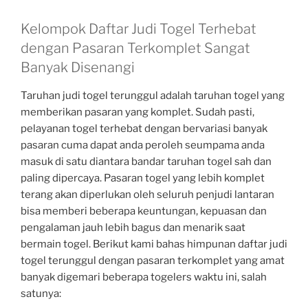
Kelompok Daftar Judi Togel Terhebat
dengan Pasaran Terkomplet Sangat
Banyak Disenangi
Taruhan judi togel terunggul adalah taruhan togel yang
memberikan pasaran yang komplet. Sudah pasti,
pelayanan togel terhebat dengan bervariasi banyak
pasaran cuma dapat anda peroleh seumpama anda
masuk di satu diantara bandar taruhan togel sah dan
paling dipercaya. Pasaran togel yang lebih komplet
terang akan diperlukan oleh seluruh penjudi lantaran
bisa memberi beberapa keuntungan, kepuasan dan
pengalaman jauh lebih bagus dan menarik saat
bermain togel. Berikut kami bahas himpunan daftar judi
togel terunggul dengan pasaran terkomplet yang amat
banyak digemari beberapa togelers waktu ini, salah
satunya: