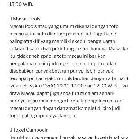
13:50 WIB.
 Macau Pools
Macau Pools atau yang umum dikenal dengan toto
macau yaitu satu diantara pasaran judi togel yang
paling atraktif yang memiliki skedul pengeluaran
sekitar 4 kali di tiap perhitungan satu harinya. Maka dari
itu, tidak aneh apabila toto macau ini berikan
pengalaman main judi togel lebih mempermudah
disebabkan banyak betaruh punyai lebih banyak
terdapat pilihan waktu untuk taruhan dengan alternatif
waktu di waktu 13:00, 16:00, 19:00 dan 22:00 WIB. Live
draw Macau dapat juga anda turuti dalam sehari-
harinya kalau mau mengerti result pengeluaran toto
macau dengan ringan dan amat komplet di biro judi
togel paling dipercaya dan sah.
 Togel Cambodia
Betul-betul ada sangat banyak pasaran togel dapat kita