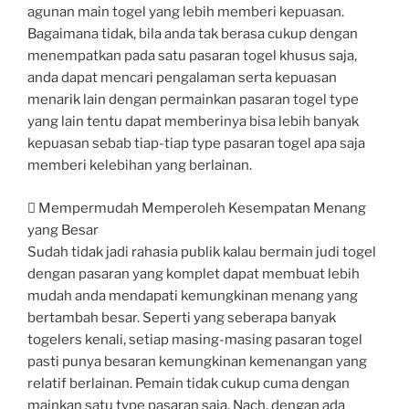
agunan main togel yang lebih memberi kepuasan.
Bagaimana tidak, bila anda tak berasa cukup dengan
menempatkan pada satu pasaran togel khusus saja,
anda dapat mencari pengalaman serta kepuasan
menarik lain dengan permainkan pasaran togel type
yang lain tentu dapat memberinya bisa lebih banyak
kepuasan sebab tiap-tiap type pasaran togel apa saja
memberi kelebihan yang berlainan.
 Mempermudah Memperoleh Kesempatan Menang
yang Besar
Sudah tidak jadi rahasia publik kalau bermain judi togel
dengan pasaran yang komplet dapat membuat lebih
mudah anda mendapati kemungkinan menang yang
bertambah besar. Seperti yang seberapa banyak
togelers kenali, setiap masing-masing pasaran togel
pasti punya besaran kemungkinan kemenangan yang
relatif berlainan. Pemain tidak cukup cuma dengan
mainkan satu type pasaran saja. Nach, dengan ada