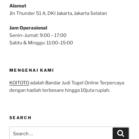
Alamat
Jln Thunder 51 A, DKI Jakarta, Jakarta Selatan
Jam Operasional
Senin–Jumat: 9:00 – 17:00
Sabtu & Minggu: 11:00–15:00
MENGENAI KAMI
KOITOTO
adalah Bandar Judi Togel Online Terpercaya
dengan hadiah terbesare hingga 10juta rupiah.
SEARCH
Search
Search
for: