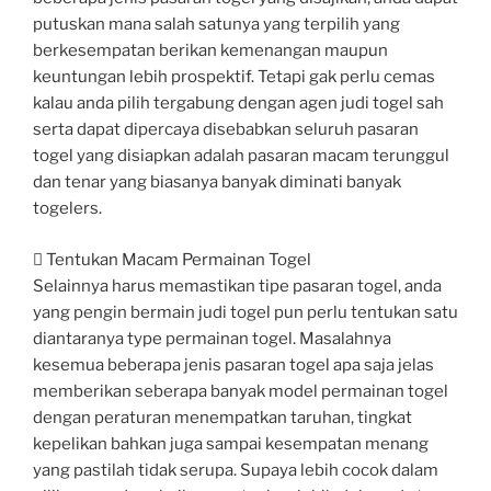
putuskan mana salah satunya yang terpilih yang
berkesempatan berikan kemenangan maupun
keuntungan lebih prospektif. Tetapi gak perlu cemas
kalau anda pilih tergabung dengan agen judi togel sah
serta dapat dipercaya disebabkan seluruh pasaran
togel yang disiapkan adalah pasaran macam terunggul
dan tenar yang biasanya banyak diminati banyak
togelers.
 Tentukan Macam Permainan Togel
Selainnya harus memastikan tipe pasaran togel, anda
yang pengin bermain judi togel pun perlu tentukan satu
diantaranya type permainan togel. Masalahnya
kesemua beberapa jenis pasaran togel apa saja jelas
memberikan seberapa banyak model permainan togel
dengan peraturan menempatkan taruhan, tingkat
kepelikan bahkan juga sampai kesempatan menang
yang pastilah tidak serupa. Supaya lebih cocok dalam