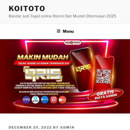
Skip
KOITOTO
to
Bandar Judi Togel online Resmi Dan Mudah Ditemukan 2025
content
Menu
POSTED
DECEMBER 29, 2022
BY
ADMIN