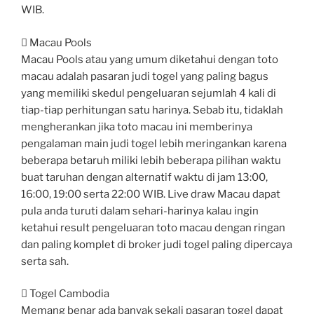
WIB.
 Macau Pools
Macau Pools atau yang umum diketahui dengan toto
macau adalah pasaran judi togel yang paling bagus
yang memiliki skedul pengeluaran sejumlah 4 kali di
tiap-tiap perhitungan satu harinya. Sebab itu, tidaklah
mengherankan jika toto macau ini memberinya
pengalaman main judi togel lebih meringankan karena
beberapa betaruh miliki lebih beberapa pilihan waktu
buat taruhan dengan alternatif waktu di jam 13:00,
16:00, 19:00 serta 22:00 WIB. Live draw Macau dapat
pula anda turuti dalam sehari-harinya kalau ingin
ketahui result pengeluaran toto macau dengan ringan
dan paling komplet di broker judi togel paling dipercaya
serta sah.
 Togel Cambodia
Memang benar ada banyak sekali pasaran togel dapat