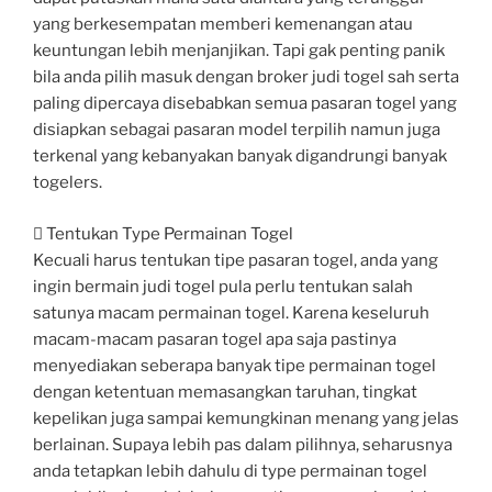
yang berkesempatan memberi kemenangan atau
keuntungan lebih menjanjikan. Tapi gak penting panik
bila anda pilih masuk dengan broker judi togel sah serta
paling dipercaya disebabkan semua pasaran togel yang
disiapkan sebagai pasaran model terpilih namun juga
terkenal yang kebanyakan banyak digandrungi banyak
togelers.
 Tentukan Type Permainan Togel
Kecuali harus tentukan tipe pasaran togel, anda yang
ingin bermain judi togel pula perlu tentukan salah
satunya macam permainan togel. Karena keseluruh
macam-macam pasaran togel apa saja pastinya
menyediakan seberapa banyak tipe permainan togel
dengan ketentuan memasangkan taruhan, tingkat
kepelikan juga sampai kemungkinan menang yang jelas
berlainan. Supaya lebih pas dalam pilihnya, seharusnya
anda tetapkan lebih dahulu di type permainan togel