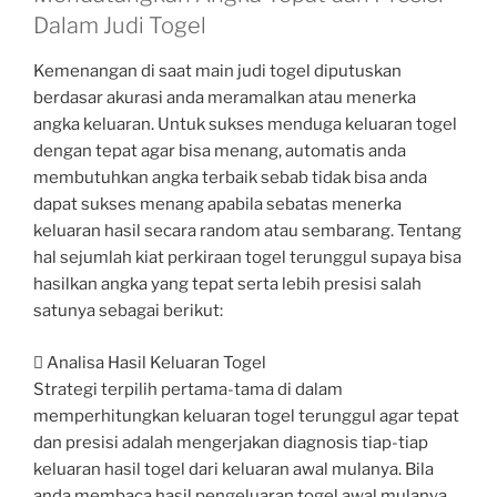
Dalam Judi Togel
Kemenangan di saat main judi togel diputuskan
berdasar akurasi anda meramalkan atau menerka
angka keluaran. Untuk sukses menduga keluaran togel
dengan tepat agar bisa menang, automatis anda
membutuhkan angka terbaik sebab tidak bisa anda
dapat sukses menang apabila sebatas menerka
keluaran hasil secara random atau sembarang. Tentang
hal sejumlah kiat perkiraan togel terunggul supaya bisa
hasilkan angka yang tepat serta lebih presisi salah
satunya sebagai berikut:
 Analisa Hasil Keluaran Togel
Strategi terpilih pertama-tama di dalam
memperhitungkan keluaran togel terunggul agar tepat
dan presisi adalah mengerjakan diagnosis tiap-tiap
keluaran hasil togel dari keluaran awal mulanya. Bila
anda membaca hasil pengeluaran togel awal mulanya,