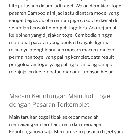
kita putuskan dalam judi togel. Walau demikian, togel
pasaran Cambodia ini jadi satu diantara model yang
sangat bagus dicoba namun juga cukup terkenal di
sejumlah banyak kelompok togelers. Ada sejumlah
kelebihan yang dijajakan togel Cambodia hingga
membuat pasaran yang berikut banyak digemari,
misalnya menghidangkan macam macam-macam
permainan togel yang paling komplet, data result
pengeluaran togel yang paling terancang sampai
menjajakan kesempatan menang lumayan besar.
Macam Keuntungan Main Judi Togel
dengan Pasaran Terkomplet
Main taruhan togel tidak sekedar masalah
memasangkan taruhan, main dan mendapat
keuntungannya saja. Memutuskan pasaran togel yang