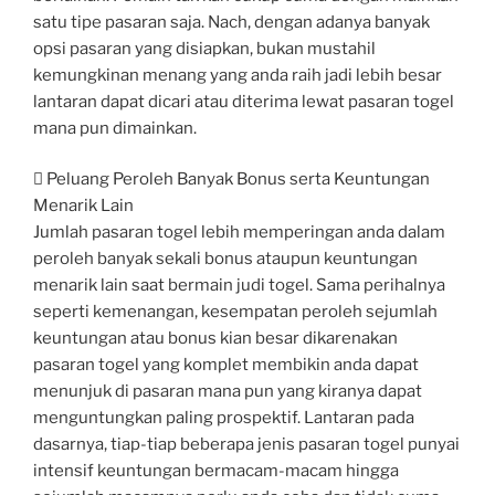
satu tipe pasaran saja. Nach, dengan adanya banyak
opsi pasaran yang disiapkan, bukan mustahil
kemungkinan menang yang anda raih jadi lebih besar
lantaran dapat dicari atau diterima lewat pasaran togel
mana pun dimainkan.
 Peluang Peroleh Banyak Bonus serta Keuntungan
Menarik Lain
Jumlah pasaran togel lebih memperingan anda dalam
peroleh banyak sekali bonus ataupun keuntungan
menarik lain saat bermain judi togel. Sama perihalnya
seperti kemenangan, kesempatan peroleh sejumlah
keuntungan atau bonus kian besar dikarenakan
pasaran togel yang komplet membikin anda dapat
menunjuk di pasaran mana pun yang kiranya dapat
menguntungkan paling prospektif. Lantaran pada
dasarnya, tiap-tiap beberapa jenis pasaran togel punyai
intensif keuntungan bermacam-macam hingga