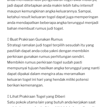
jadi dapat ditetapkan anda makin lebih tahu intensif
maupun kemungkinan angka keluarannya. Sampai,
ketahui result keluaran togel dapat juga memperingan
anda mendapatkan beberapa angka terunggul menjadi
bahan membuat rumus judi togel.
 Buat Prakiraan Gunakan Rumus
Strategi ramalan judi togel terpilih sesudah itu yang
pastilah dapat anda coba yakni dengan membikin
perkiraan gunakan rumus perhitungan sendiri.
Membikin rumus perkiraan togel sudah pasti
mempunyai tujuan hasilkan angka terunggul yang nanti
dapat dipakai dalam mengira atau meramalkan
keluaran togel ini hari yang hendak miliki potensi
berikan kemenangan.
 Lihat Prakiraan Togel yang Diberi
Satu pokok utama lain yang butuh anda kerjakan saat