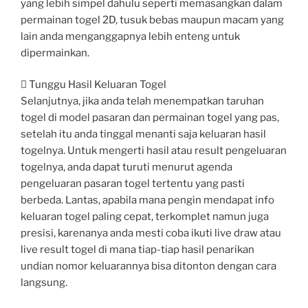
yang lebih simpel dahulu seperti memasangkan dalam
permainan togel 2D, tusuk bebas maupun macam yang
lain anda menganggapnya lebih enteng untuk
dipermainkan.
 Tunggu Hasil Keluaran Togel
Selanjutnya, jika anda telah menempatkan taruhan
togel di model pasaran dan permainan togel yang pas,
setelah itu anda tinggal menanti saja keluaran hasil
togelnya. Untuk mengerti hasil atau result pengeluaran
togelnya, anda dapat turuti menurut agenda
pengeluaran pasaran togel tertentu yang pasti
berbeda. Lantas, apabila mana pengin mendapat info
keluaran togel paling cepat, terkomplet namun juga
presisi, karenanya anda mesti coba ikuti live draw atau
live result togel di mana tiap-tiap hasil penarikan
undian nomor keluarannya bisa ditonton dengan cara
langsung.