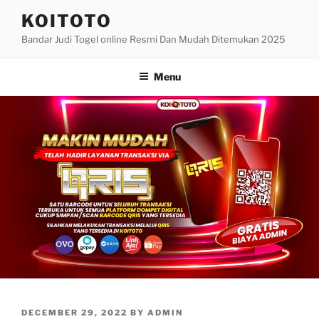
Skip
KOITOTO
to
Bandar Judi Togel online Resmi Dan Mudah Ditemukan 2025
content
Menu
POSTED
DECEMBER 29, 2022
BY
ADMIN