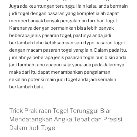
Juga ada keuntungan terunggul lain kalau anda bermain
judi togel dengan pasaran yang komplet ialah dapat
memperbanyak banyak pengalaman taruhan togel.
Karenanya dengan permainkan bisa lebih banyak
beberapa jenis pasaran togel, pastinya anda jadi
bertambah tahu ketaksamaan satu type pasaran togel
dengan macam pasaran togel yang lain. Dalam pada itu,
jumlahnya beberapa jenis pasaran togel pun bikin anda
jadi tambah tahu apapun saja yang ada pada dalamnya
maka dari itu dapat menambahkan pengalaman
sekalian potensi main judi togel anda jadi semakin
bertambah baik.
Trick Prakiraan Togel Terunggul Biar
Mendatangkan Angka Tepat dan Presisi
Dalam Judi Togel