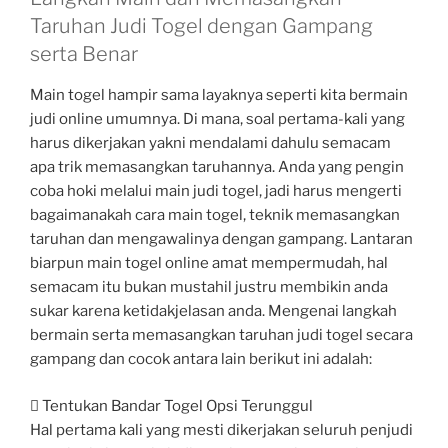
Taruhan Judi Togel dengan Gampang
serta Benar
Main togel hampir sama layaknya seperti kita bermain
judi online umumnya. Di mana, soal pertama-kali yang
harus dikerjakan yakni mendalami dahulu semacam
apa trik memasangkan taruhannya. Anda yang pengin
coba hoki melalui main judi togel, jadi harus mengerti
bagaimanakah cara main togel, teknik memasangkan
taruhan dan mengawalinya dengan gampang. Lantaran
biarpun main togel online amat mempermudah, hal
semacam itu bukan mustahil justru membikin anda
sukar karena ketidakjelasan anda. Mengenai langkah
bermain serta memasangkan taruhan judi togel secara
gampang dan cocok antara lain berikut ini adalah:
 Tentukan Bandar Togel Opsi Terunggul
Hal pertama kali yang mesti dikerjakan seluruh penjudi