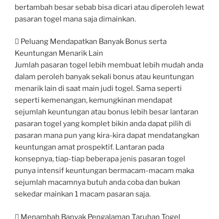
bertambah besar sebab bisa dicari atau diperoleh lewat
pasaran togel mana saja dimainkan.
 Peluang Mendapatkan Banyak Bonus serta
Keuntungan Menarik Lain
Jumlah pasaran togel lebih membuat lebih mudah anda
dalam peroleh banyak sekali bonus atau keuntungan
menarik lain di saat main judi togel. Sama seperti
seperti kemenangan, kemungkinan mendapat
sejumlah keuntungan atau bonus lebih besar lantaran
pasaran togel yang komplet bikin anda dapat pilih di
pasaran mana pun yang kira-kira dapat mendatangkan
keuntungan amat prospektif. Lantaran pada
konsepnya, tiap-tiap beberapa jenis pasaran togel
punya intensif keuntungan bermacam-macam maka
sejumlah macamnya butuh anda coba dan bukan
sekedar mainkan 1 macam pasaran saja.
 Menambah Banyak Pengalaman Taruhan Togel