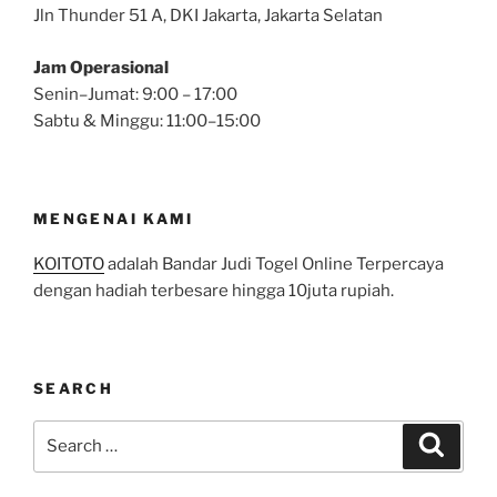
Jln Thunder 51 A, DKI Jakarta, Jakarta Selatan
Jam Operasional
Senin–Jumat: 9:00 – 17:00
Sabtu & Minggu: 11:00–15:00
MENGENAI KAMI
KOITOTO
adalah Bandar Judi Togel Online Terpercaya
dengan hadiah terbesare hingga 10juta rupiah.
SEARCH
Search
Search
for: