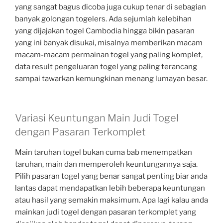
yang sangat bagus dicoba juga cukup tenar di sebagian
banyak golongan togelers. Ada sejumlah kelebihan
yang dijajakan togel Cambodia hingga bikin pasaran
yang ini banyak disukai, misalnya memberikan macam
macam-macam permainan togel yang paling komplet,
data result pengeluaran togel yang paling terancang
sampai tawarkan kemungkinan menang lumayan besar.
Variasi Keuntungan Main Judi Togel
dengan Pasaran Terkomplet
Main taruhan togel bukan cuma bab menempatkan
taruhan, main dan memperoleh keuntungannya saja.
Pilih pasaran togel yang benar sangat penting biar anda
lantas dapat mendapatkan lebih beberapa keuntungan
atau hasil yang semakin maksimum. Apa lagi kalau anda
mainkan judi togel dengan pasaran terkomplet yang