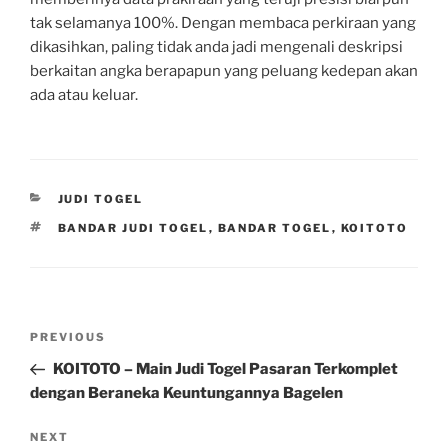
tak selamanya 100%. Dengan membaca perkiraan yang
dikasihkan, paling tidak anda jadi mengenali deskripsi
berkaitan angka berapapun yang peluang kedepan akan
ada atau keluar.
CATEGORIES
JUDI TOGEL
TAGS
BANDAR JUDI TOGEL
,
BANDAR TOGEL
,
KOITOTO
Post
Previous
PREVIOUS
navigation
Post
KOITOTO – Main Judi Togel Pasaran Terkomplet
dengan Beraneka Keuntungannya Bagelen
Next
NEXT