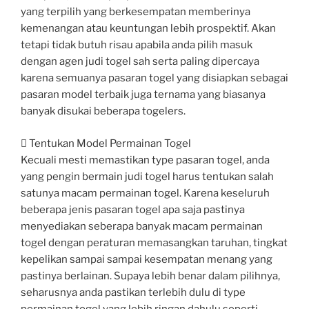
yang terpilih yang berkesempatan memberinya
kemenangan atau keuntungan lebih prospektif. Akan
tetapi tidak butuh risau apabila anda pilih masuk
dengan agen judi togel sah serta paling dipercaya
karena semuanya pasaran togel yang disiapkan sebagai
pasaran model terbaik juga ternama yang biasanya
banyak disukai beberapa togelers.
 Tentukan Model Permainan Togel
Kecuali mesti memastikan type pasaran togel, anda
yang pengin bermain judi togel harus tentukan salah
satunya macam permainan togel. Karena keseluruh
beberapa jenis pasaran togel apa saja pastinya
menyediakan seberapa banyak macam permainan
togel dengan peraturan memasangkan taruhan, tingkat
kepelikan sampai sampai kesempatan menang yang
pastinya berlainan. Supaya lebih benar dalam pilihnya,
seharusnya anda pastikan terlebih dulu di type
permainan togel yang lebih ringan dahulu seperti