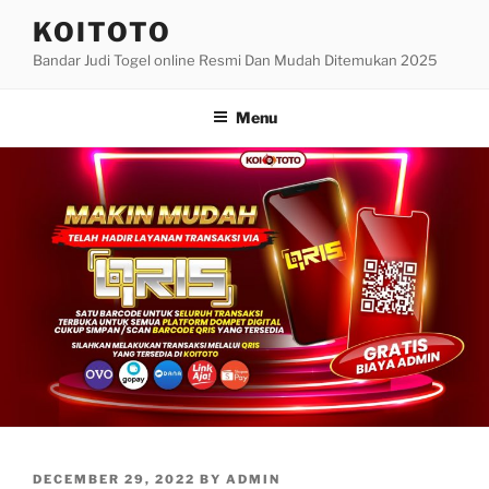
Skip
KOITOTO
to
Bandar Judi Togel online Resmi Dan Mudah Ditemukan 2025
content
Menu
POSTED
DECEMBER 29, 2022
BY
ADMIN