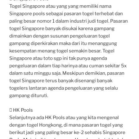
Togel Singapore atau yang yang memiliki nama
Singapore pools sebagai pasaran togel terhebat dan
paling besar nomor 1 dalam industri judi togel. Pasaran
togel Singapore banyak disukai karena gampang
dimainkan dengan susunan pengeluaran togel
gampang diperkirakan maka dari itu menanggung
kesempatan menang togel semakin besar. Togel
Singapore atau toto sgp ini tak punya agenda
pengeluaran dalam tiap harinya atau cuman sekitar 5x
dalam satu minggu saja. Meskipun demikian, pasaran
togel Singapore terus banyak disenangi banyak
togelers lantaran agenda pengeluaran yang selalu
gampang dituruti.
 HK Pools
Selanjutnya ada HK Pools atau yang kita mengenal
dengan togel Hongkong, di mana pasaran togel yang
berikut jadi yang paling besar ke-2 sehabis Singapore