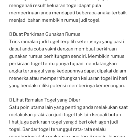
mengenali result keluaran togel dapat pula
memperingan anda mendapati beberapa angka terbaik
menjadi bahan membikin rumus judi togel.
 Buat Perkiraan Gunakan Rumus
Trick ramalan judi togel terpilih seterusnya yang pasti
dapat anda coba yakni dengan membuat perkiraan
gunakan rumus perhitungan sendiri. Membikin rumus
perkiraan togel tentu punya tujuan mendatangkan
angka terunggul yang kedepannya dapat dipakai dalam
menerka atau memperhitungkan keluaran togel ini hari
yang hendak miliki potensi memberinya kemenangan.
 Lihat Ramalan Togel yang Diberi
Satu poin utama lain yang penting anda melakukan saat
melakukan prakiraan judi togel tak lain kecuali butuh
lihat juga perkiraan togel yang diberi oleh agen judi
togel. Bandar togel terunggul rata-rata selalu
memberinya data prakiraan yang teruji presisi biarpun