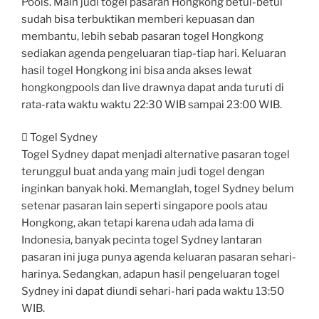
Pools. Main judi togel pasaran Hongkong betul-betul
sudah bisa terbuktikan memberi kepuasan dan
membantu, lebih sebab pasaran togel Hongkong
sediakan agenda pengeluaran tiap-tiap hari. Keluaran
hasil togel Hongkong ini bisa anda akses lewat
hongkongpools dan live drawnya dapat anda turuti di
rata-rata waktu waktu 22:30 WIB sampai 23:00 WIB.
 Togel Sydney
Togel Sydney dapat menjadi alternative pasaran togel
terunggul buat anda yang main judi togel dengan
inginkan banyak hoki. Memanglah, togel Sydney belum
setenar pasaran lain seperti singapore pools atau
Hongkong, akan tetapi karena udah ada lama di
Indonesia, banyak pecinta togel Sydney lantaran
pasaran ini juga punya agenda keluaran pasaran sehari-
harinya. Sedangkan, adapun hasil pengeluaran togel
Sydney ini dapat diundi sehari-hari pada waktu 13:50
WIB.