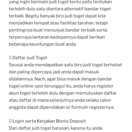
yang ingin bermain judi togel tentu yaitu tentukan
terlebih dulu satu diantara alternatif bandar togel
terbaik. Begitu banyak biro judi togel dapat kita
menjadikan tempat atau fasilitas taruhan, tetapi
pentingnya buat menunjuk bandar terbaik serta
terpercaya lantaran kedepannya dapat berikan
beberapa keuntungan buat anda.
 Daftar Judi Togel
Seusai anda mendapatkan satu biro judi togel terhebat
dan paling dipercaya, jadi anda dapat masuk
didalamnya. Nach, agar bisa masuk dengan bandar
togel online opsi terunggul itu, anda harus register
akun togel terlebih dulu dengan memutuskan daftar
atau daftar di mana selanjutnya anda selaku calon
anggota dapat dipersilakan isi formulir registernya.
 Login serta Kerjakan Bisnis Deposit
Dari daftar judi togel barusan, karena itu anda