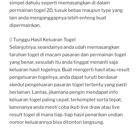
simpel dahulu seperti memasangkan di dalam
permainan togel 2D, tusuk bebas maupun type yang
lain anda menganggapnya lebih enteng buat
dipermainkan.
 Tunggu Hasil Keluaran Togel
Selanjutnya, seandainya anda udah memasangkan
taruhan togel di macam pasaran dan permainan togel
yang benar, sesudah itu anda tinggal menanti saja
keluaran hasil togelnya. Buat mengerti hasil atau result
pengeluaran togelnya, anda dapat turuti berdasar
skedul pengeluaran pasaran togel tertentu yang pasti
berlainan. Lantas, jikamana pengin mendapat info
keluaran togel paling cepat, terkomplet serta tepat,
karenanya anda mesti coba ikuti live draw atau live
result togel di mana tiap-tiap hasil penarikan undian
nomor keluarannya bisa ditonton langsung.