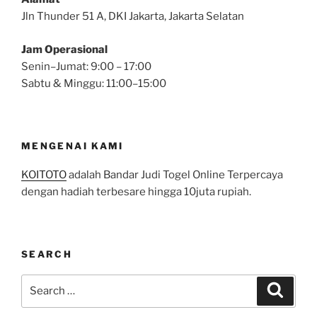
Jln Thunder 51 A, DKI Jakarta, Jakarta Selatan
Jam Operasional
Senin–Jumat: 9:00 – 17:00
Sabtu & Minggu: 11:00–15:00
MENGENAI KAMI
KOITOTO
adalah Bandar Judi Togel Online Terpercaya
dengan hadiah terbesare hingga 10juta rupiah.
SEARCH
Search
Search
for: