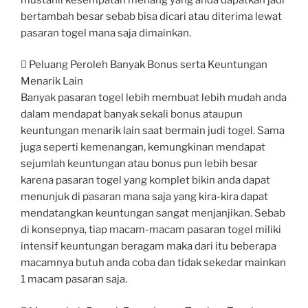
bertambah besar sebab bisa dicari atau diterima lewat
pasaran togel mana saja dimainkan.
 Peluang Peroleh Banyak Bonus serta Keuntungan
Menarik Lain
Banyak pasaran togel lebih membuat lebih mudah anda
dalam mendapat banyak sekali bonus ataupun
keuntungan menarik lain saat bermain judi togel. Sama
juga seperti kemenangan, kemungkinan mendapat
sejumlah keuntungan atau bonus pun lebih besar
karena pasaran togel yang komplet bikin anda dapat
menunjuk di pasaran mana saja yang kira-kira dapat
mendatangkan keuntungan sangat menjanjikan. Sebab
di konsepnya, tiap macam-macam pasaran togel miliki
intensif keuntungan beragam maka dari itu beberapa
macamnya butuh anda coba dan tidak sekedar mainkan
1 macam pasaran saja.