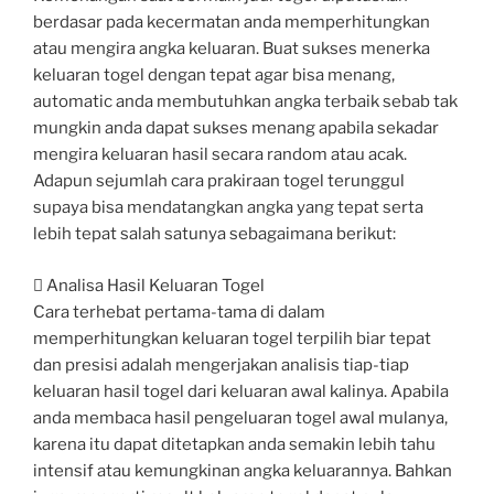
berdasar pada kecermatan anda memperhitungkan
atau mengira angka keluaran. Buat sukses menerka
keluaran togel dengan tepat agar bisa menang,
automatic anda membutuhkan angka terbaik sebab tak
mungkin anda dapat sukses menang apabila sekadar
mengira keluaran hasil secara random atau acak.
Adapun sejumlah cara prakiraan togel terunggul
supaya bisa mendatangkan angka yang tepat serta
lebih tepat salah satunya sebagaimana berikut:
 Analisa Hasil Keluaran Togel
Cara terhebat pertama-tama di dalam
memperhitungkan keluaran togel terpilih biar tepat
dan presisi adalah mengerjakan analisis tiap-tiap
keluaran hasil togel dari keluaran awal kalinya. Apabila
anda membaca hasil pengeluaran togel awal mulanya,
karena itu dapat ditetapkan anda semakin lebih tahu
intensif atau kemungkinan angka keluarannya. Bahkan