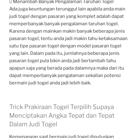
 Menambah Banyak Pengalaman Taruhan Togel
Ada juga keuntungan terunggul lain apabila anda main
judi togel dengan pasaran yang komplet adalah dapat
memperbanyak banyak pengalaman taruhan togel.
Karena dengan mainkan makin banyak beberapa jenis
pasaran togel, tentu anda jadi makin tahu ketaksamaan
satu tipe pasaran togel dengan model pasaran togel
yang lain. Dalam pada itu, jumlahnya beberapa jenis
pasaran togel pula bikin anda jadi bertambah tahu
apapun saja yang berada pada dalamnya maka dari itu
dapat memperbanyak pengalaman sekalian potensi
bermain judi togel anda jadi lebih baik.
Trick Prakiraan Togel Terpilih Supaya
Menciptakan Angka Tepat dan Tepat
Dalam Judi Togel
Kemenangan saat bermain judi togel diputuskan