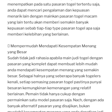
menempatkan pada satu pasaran togel tertentu saja,
anda dapat mencari pengalaman dan kepuasan
menarik lain dengan mainkan pasaran togel macam
yang lain tentu akan memberi semakin banyak
kepuasan sebab tiap-tiap type pasaran togel apa saja
memberi kelebihan yang berlainan.
 Mempermudah Mendapati Kesempatan Menang
yang Besar
Sudah tidak jadi rahasia apabila main judi togel dengan
pasaran yang komplet dapat membuat lebih mudah
anda mendapati kesempatan menang yang semakin
besar. Sebagai halnya yang seberapa banyak togelers
kenali, setiap semasing pasaran togel pastinya punyai
besaran kemungkinan kemenangan yang relatif
berlainan. Pemain tidak hanya cukup dengan
permainkan satu model pasaran saja. Nach, dengan ada
banyak alternatif pasaran yang disajikan, bukan
mustahil kesempatan menang yang anda dapatkan jadi