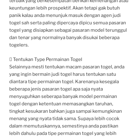
terbaik yang berkesempatan berikan kemenangan atau
keuntungan lebih prospektif. Akan tetapi gak butuh
panik kalau anda menunjuk masuk dengan agen judi
togel sah serta paling dipercaya dipicu semua pasaran
togel yang disiapkan sebagai pasaran model terunggul
dan tenar yang normalnya banyak disukai beberapa
togelers.
 Tentukan Type Permainan Togel
Selainnya mesti tentukan macam pasaran togel, anda
yang ingin bermain judi togel harus tentukan satu
diantara tipe permainan togel. Karenanya kesegala
beberapa jenis pasaran togel apa saja nyata
menyuguhkan seberapa banyak model permainan
togel dengan ketentuan memasangkan taruhan,
tingkat kesukaran bahkan juga sampai kemungkinan
menang yang nyata tidak sama. Supaya lebih cocok
dalam memutuskannya, semestinya anda pastikan
lebih dahulu pada tipe permainan togel yang lebih