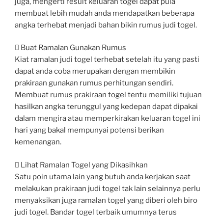
juga, mengerti result keluaran togel dapat pula
membuat lebih mudah anda mendapatkan beberapa
angka terhebat menjadi bahan bikin rumus judi togel.
 Buat Ramalan Gunakan Rumus
Kiat ramalan judi togel terhebat setelah itu yang pasti
dapat anda coba merupakan dengan membikin
prakiraan gunakan rumus perhitungan sendiri.
Membuat rumus prakiraan togel tentu memiliki tujuan
hasilkan angka terunggul yang kedepan dapat dipakai
dalam mengira atau memperkirakan keluaran togel ini
hari yang bakal mempunyai potensi berikan
kemenangan.
 Lihat Ramalan Togel yang Dikasihkan
Satu poin utama lain yang butuh anda kerjakan saat
melakukan prakiraan judi togel tak lain selainnya perlu
menyaksikan juga ramalan togel yang diberi oleh biro
judi togel. Bandar togel terbaik umumnya terus