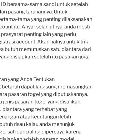
ID bersama-sama sandi untuk setelah
 dan pasang taruhannya. Untuk
pertama-tama yang penting dilaksanakan
ount itu. Anyar selanjutnya, anda mesti
 prasyarat penting lain yang perlu
istrasi account. Akan halnya untuk trik
ya butuh memutuskan satu diantara dari
g disiapkan setelah itu pastikan juga
ran yang Anda Tentukan
ak betaruh dapat langsung memasangkan
ara pasaran togel yang diputuskannya.
jenis pasaran togel yang disajikan,
 diantara yang terhebat yang
angan atau keuntungan lebih
 butuh risau kalau anda menunjuk
gel sah dan paling dipercaya karena
 disiapkan adalah pasaran model