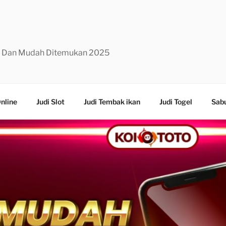
mi Dan Mudah Ditemukan 2025
Online
Judi Slot
Judi Tembak ikan
Judi Togel
Sab