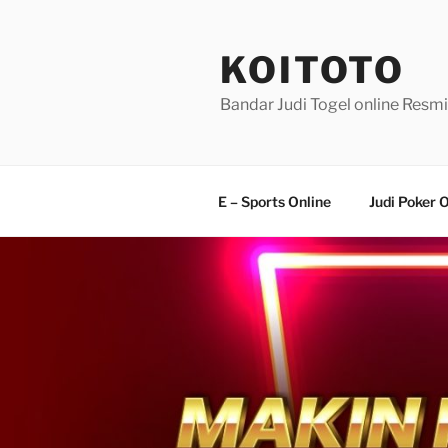
Skip
to
KOITOTO
content
Bandar Judi Togel online Res
E – Sports Online
Judi Poker 