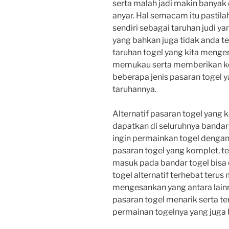
serta malah jadi makin banyak 
anyar. Hal semacam itu pastila
sendiri sebagai taruhan judi y
yang bahkan juga tidak anda tem
taruhan togel yang kita menge
memukau serta memberikan k
beberapa jenis pasaran togel 
taruhannya.
Alternatif pasaran togel yang 
dapatkan di seluruhnya bandar t
ingin permainkan togel denga
pasaran togel yang komplet, 
masuk pada bandar togel bisa 
togel alternatif terhebat teru
mengesankan yang antara lain
pasaran togel menarik serta te
permainan togelnya yang juga 