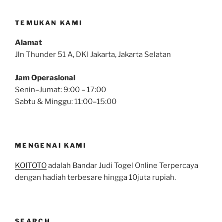
TEMUKAN KAMI
Alamat
Jln Thunder 51 A, DKI Jakarta, Jakarta Selatan
Jam Operasional
Senin–Jumat: 9:00 – 17:00
Sabtu & Minggu: 11:00–15:00
MENGENAI KAMI
KOITOTO
adalah Bandar Judi Togel Online Terpercaya
dengan hadiah terbesare hingga 10juta rupiah.
SEARCH