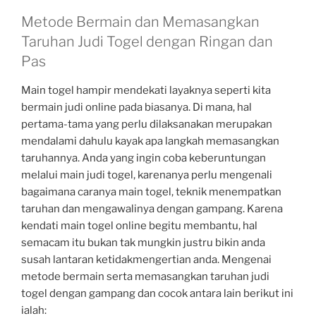
Metode Bermain dan Memasangkan
Taruhan Judi Togel dengan Ringan dan
Pas
Main togel hampir mendekati layaknya seperti kita
bermain judi online pada biasanya. Di mana, hal
pertama-tama yang perlu dilaksanakan merupakan
mendalami dahulu kayak apa langkah memasangkan
taruhannya. Anda yang ingin coba keberuntungan
melalui main judi togel, karenanya perlu mengenali
bagaimana caranya main togel, teknik menempatkan
taruhan dan mengawalinya dengan gampang. Karena
kendati main togel online begitu membantu, hal
semacam itu bukan tak mungkin justru bikin anda
susah lantaran ketidakmengertian anda. Mengenai
metode bermain serta memasangkan taruhan judi
togel dengan gampang dan cocok antara lain berikut ini
ialah: