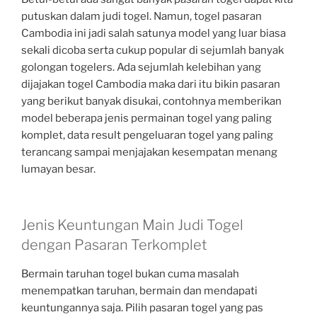
putuskan dalam judi togel. Namun, togel pasaran
Cambodia ini jadi salah satunya model yang luar biasa
sekali dicoba serta cukup popular di sejumlah banyak
golongan togelers. Ada sejumlah kelebihan yang
dijajakan togel Cambodia maka dari itu bikin pasaran
yang berikut banyak disukai, contohnya memberikan
model beberapa jenis permainan togel yang paling
komplet, data result pengeluaran togel yang paling
terancang sampai menjajakan kesempatan menang
lumayan besar.
Jenis Keuntungan Main Judi Togel
dengan Pasaran Terkomplet
Bermain taruhan togel bukan cuma masalah
menempatkan taruhan, bermain dan mendapati
keuntungannya saja. Pilih pasaran togel yang pas