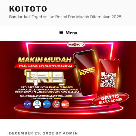
Skip
KOITOTO
to
Bandar Judi Togel online Resmi Dan Mudah Ditemukan 2025
content
Menu
POSTED
DECEMBER 29, 2022
BY
ADMIN