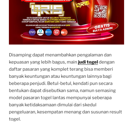
Disamping dapat menambahkan pengalaman dan
kepuasan yang lebih bagus, main
judi togel
dengan
daftar pasaran yang komplet terang bisa memberi
banyak keuntungan atau keuntungan lainnya bagi
beberapa penjudi. Betul-betul, kendati pun secara
bentukan dapat disebutkan sama, namun semasing
model pasaran togel lantas mempunyai seberapa
banyak ketidaksamaan dimulai dari skedul
pengeluaran, kesempatan menang dan susunan result
togel.