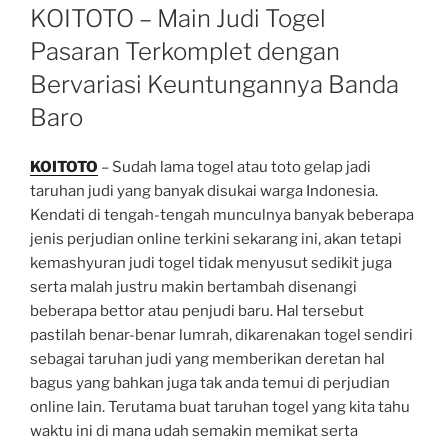
ON
KOITOTO – Main Judi Togel
Pasaran Terkomplet dengan
Bervariasi Keuntungannya Banda
Baro
KOITOTO
– Sudah lama togel atau toto gelap jadi
taruhan judi yang banyak disukai warga Indonesia.
Kendati di tengah-tengah munculnya banyak beberapa
jenis perjudian online terkini sekarang ini, akan tetapi
kemashyuran judi togel tidak menyusut sedikit juga
serta malah justru makin bertambah disenangi
beberapa bettor atau penjudi baru. Hal tersebut
pastilah benar-benar lumrah, dikarenakan togel sendiri
sebagai taruhan judi yang memberikan deretan hal
bagus yang bahkan juga tak anda temui di perjudian
online lain. Terutama buat taruhan togel yang kita tahu
waktu ini di mana udah semakin memikat serta