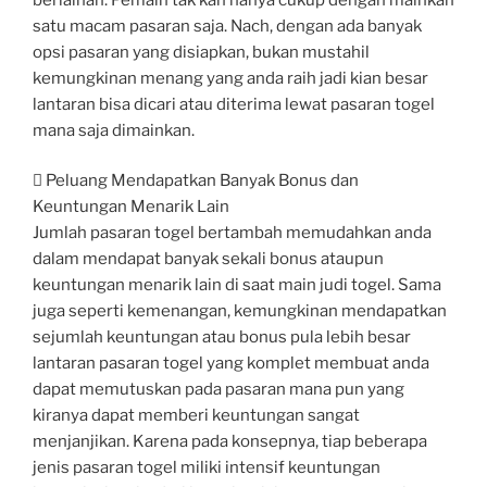
satu macam pasaran saja. Nach, dengan ada banyak
opsi pasaran yang disiapkan, bukan mustahil
kemungkinan menang yang anda raih jadi kian besar
lantaran bisa dicari atau diterima lewat pasaran togel
mana saja dimainkan.
 Peluang Mendapatkan Banyak Bonus dan
Keuntungan Menarik Lain
Jumlah pasaran togel bertambah memudahkan anda
dalam mendapat banyak sekali bonus ataupun
keuntungan menarik lain di saat main judi togel. Sama
juga seperti kemenangan, kemungkinan mendapatkan
sejumlah keuntungan atau bonus pula lebih besar
lantaran pasaran togel yang komplet membuat anda
dapat memutuskan pada pasaran mana pun yang
kiranya dapat memberi keuntungan sangat
menjanjikan. Karena pada konsepnya, tiap beberapa
jenis pasaran togel miliki intensif keuntungan