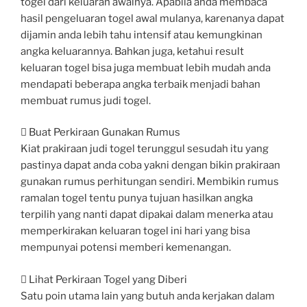
togel dari keluaran awalnya. Apabila anda membaca
hasil pengeluaran togel awal mulanya, karenanya dapat
dijamin anda lebih tahu intensif atau kemungkinan
angka keluarannya. Bahkan juga, ketahui result
keluaran togel bisa juga membuat lebih mudah anda
mendapati beberapa angka terbaik menjadi bahan
membuat rumus judi togel.
 Buat Perkiraan Gunakan Rumus
Kiat prakiraan judi togel terunggul sesudah itu yang
pastinya dapat anda coba yakni dengan bikin prakiraan
gunakan rumus perhitungan sendiri. Membikin rumus
ramalan togel tentu punya tujuan hasilkan angka
terpilih yang nanti dapat dipakai dalam menerka atau
memperkirakan keluaran togel ini hari yang bisa
mempunyai potensi memberi kemenangan.
 Lihat Perkiraan Togel yang Diberi
Satu poin utama lain yang butuh anda kerjakan dalam