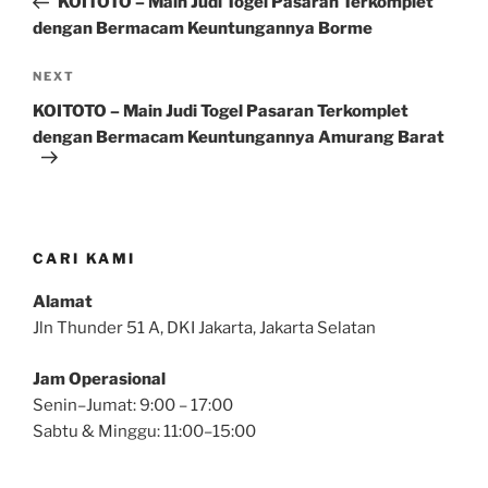
KOITOTO – Main Judi Togel Pasaran Terkomplet
dengan Bermacam Keuntungannya Borme
Next
NEXT
Post
KOITOTO – Main Judi Togel Pasaran Terkomplet
dengan Bermacam Keuntungannya Amurang Barat
CARI KAMI
Alamat
Jln Thunder 51 A, DKI Jakarta, Jakarta Selatan
Jam Operasional
Senin–Jumat: 9:00 – 17:00
Sabtu & Minggu: 11:00–15:00