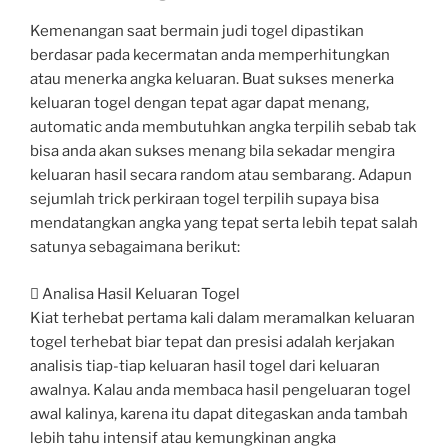
Kemenangan saat bermain judi togel dipastikan
berdasar pada kecermatan anda memperhitungkan
atau menerka angka keluaran. Buat sukses menerka
keluaran togel dengan tepat agar dapat menang,
automatic anda membutuhkan angka terpilih sebab tak
bisa anda akan sukses menang bila sekadar mengira
keluaran hasil secara random atau sembarang. Adapun
sejumlah trick perkiraan togel terpilih supaya bisa
mendatangkan angka yang tepat serta lebih tepat salah
satunya sebagaimana berikut:
 Analisa Hasil Keluaran Togel
Kiat terhebat pertama kali dalam meramalkan keluaran
togel terhebat biar tepat dan presisi adalah kerjakan
analisis tiap-tiap keluaran hasil togel dari keluaran
awalnya. Kalau anda membaca hasil pengeluaran togel
awal kalinya, karena itu dapat ditegaskan anda tambah
lebih tahu intensif atau kemungkinan angka