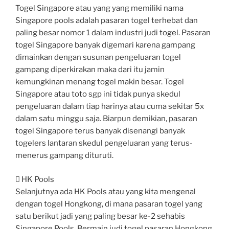
Togel Singapore atau yang yang memiliki nama
Singapore pools adalah pasaran togel terhebat dan
paling besar nomor 1 dalam industri judi togel. Pasaran
togel Singapore banyak digemari karena gampang
dimainkan dengan susunan pengeluaran togel
gampang diperkirakan maka dari itu jamin
kemungkinan menang togel makin besar. Togel
Singapore atau toto sgp ini tidak punya skedul
pengeluaran dalam tiap harinya atau cuma sekitar 5x
dalam satu minggu saja. Biarpun demikian, pasaran
togel Singapore terus banyak disenangi banyak
togelers lantaran skedul pengeluaran yang terus-
menerus gampang dituruti.
 HK Pools
Selanjutnya ada HK Pools atau yang kita mengenal
dengan togel Hongkong, di mana pasaran togel yang
satu berikut jadi yang paling besar ke-2 sehabis
Singapore Pools. Bermain judi togel pasaran Hongkong