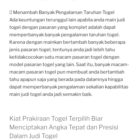
 Menambah Banyak Pengalaman Taruhan Togel
Ada keuntungan terunggul lain apabila anda main judi
togel dengan pasaran yang komplet adalah dapat
memperbanyak banyak pengalaman taruhan togel.
Karena dengan mainkan bertambah banyak beberapa
jenis pasaran togel, tentunya anda jadi lebih tahu
ketidakcocokan satu macam pasaran togel dengan
model pasaran togel yang lain. Saat itu, banyak macam-
macam pasaran togel pun membuat anda bertambah
tahu apapun saja yang berada pada dalamnya hingga
dapat memperbanyak pengalaman sekalian kapabilitas
main judi togel anda jadi semakin baik.
Kiat Prakiraan Togel Terpilih Biar
Menciptakan Angka Tepat dan Presisi
Dalam Judi Togel