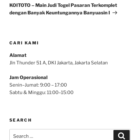
Post
KOITOTO – Main Judi Togel Pasaran Terkomplet
dengan Banyak Keuntungannya Banyuasin I
CARI KAMI
Alamat
Jln Thunder 51 A, DKI Jakarta, Jakarta Selatan
Jam Operasional
Senin–Jumat: 9:00 – 17:00
Sabtu & Minggu: 11:00–15:00
SEARCH
Search
Search
for: