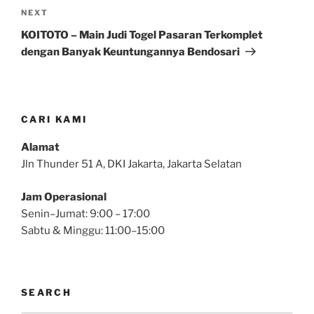
Next
NEXT
Post
KOITOTO – Main Judi Togel Pasaran Terkomplet
dengan Banyak Keuntungannya Bendosari
CARI KAMI
Alamat
Jln Thunder 51 A, DKI Jakarta, Jakarta Selatan
Jam Operasional
Senin–Jumat: 9:00 – 17:00
Sabtu & Minggu: 11:00–15:00
SEARCH