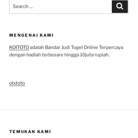
Search
Search
for:
MENGENAI KAMI
KOITOTO
adalah Bandar Judi Togel Online Terpercaya
dengan hadiah terbesare hingga 10juta rupiah.
olxtoto
TEMUKAN KAMI