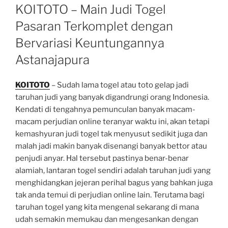
ON
KOITOTO – Main Judi Togel
Pasaran Terkomplet dengan
Bervariasi Keuntungannya
Astanajapura
KOITOTO
– Sudah lama togel atau toto gelap jadi
taruhan judi yang banyak digandrungi orang Indonesia.
Kendati di tengahnya pemunculan banyak macam-
macam perjudian online teranyar waktu ini, akan tetapi
kemashyuran judi togel tak menyusut sedikit juga dan
malah jadi makin banyak disenangi banyak bettor atau
penjudi anyar. Hal tersebut pastinya benar-benar
alamiah, lantaran togel sendiri adalah taruhan judi yang
menghidangkan jejeran perihal bagus yang bahkan juga
tak anda temui di perjudian online lain. Terutama bagi
taruhan togel yang kita mengenal sekarang di mana
udah semakin memukau dan mengesankan dengan