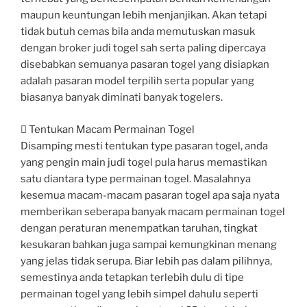
maupun keuntungan lebih menjanjikan. Akan tetapi
tidak butuh cemas bila anda memutuskan masuk
dengan broker judi togel sah serta paling dipercaya
disebabkan semuanya pasaran togel yang disiapkan
adalah pasaran model terpilih serta popular yang
biasanya banyak diminati banyak togelers.
 Tentukan Macam Permainan Togel
Disamping mesti tentukan type pasaran togel, anda
yang pengin main judi togel pula harus memastikan
satu diantara type permainan togel. Masalahnya
kesemua macam-macam pasaran togel apa saja nyata
memberikan seberapa banyak macam permainan togel
dengan peraturan menempatkan taruhan, tingkat
kesukaran bahkan juga sampai kemungkinan menang
yang jelas tidak serupa. Biar lebih pas dalam pilihnya,
semestinya anda tetapkan terlebih dulu di tipe
permainan togel yang lebih simpel dahulu seperti