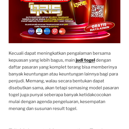
Kecuali dapat meningkatkan pengalaman bersama
kepuasan yang lebih bagus, main
judi togel
dengan
daftar pasaran yang komplet terang bisa memberinya
banyak keuntungan atau keuntungan lainnya bagi para
penjudi. Memang, walau secara bentukan dapat
disebutkan sama, akan tetapi semasing model pasaran
togel juga punyai seberapa banyak ketidakcocokan
mulai dengan agenda pengeluaran, kesempatan
menang dan susunan result togel.