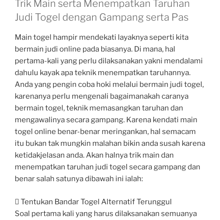
Trik Main serta Menempatkan Taruhan
Judi Togel dengan Gampang serta Pas
Main togel hampir mendekati layaknya seperti kita
bermain judi online pada biasanya. Di mana, hal
pertama-kali yang perlu dilaksanakan yakni mendalami
dahulu kayak apa teknik menempatkan taruhannya.
Anda yang pengin coba hoki melalui bermain judi togel,
karenanya perlu mengenali bagaimanakah caranya
bermain togel, teknik memasangkan taruhan dan
mengawalinya secara gampang. Karena kendati main
togel online benar-benar meringankan, hal semacam
itu bukan tak mungkin malahan bikin anda susah karena
ketidakjelasan anda. Akan halnya trik main dan
menempatkan taruhan judi togel secara gampang dan
benar salah satunya dibawah ini ialah:
 Tentukan Bandar Togel Alternatif Terunggul
Soal pertama kali yang harus dilaksanakan semuanya