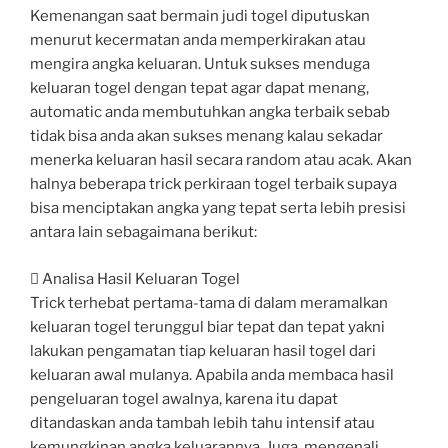
Kemenangan saat bermain judi togel diputuskan
menurut kecermatan anda memperkirakan atau
mengira angka keluaran. Untuk sukses menduga
keluaran togel dengan tepat agar dapat menang,
automatic anda membutuhkan angka terbaik sebab
tidak bisa anda akan sukses menang kalau sekadar
menerka keluaran hasil secara random atau acak. Akan
halnya beberapa trick perkiraan togel terbaik supaya
bisa menciptakan angka yang tepat serta lebih presisi
antara lain sebagaimana berikut:
 Analisa Hasil Keluaran Togel
Trick terhebat pertama-tama di dalam meramalkan
keluaran togel terunggul biar tepat dan tepat yakni
lakukan pengamatan tiap keluaran hasil togel dari
keluaran awal mulanya. Apabila anda membaca hasil
pengeluaran togel awalnya, karena itu dapat
ditandaskan anda tambah lebih tahu intensif atau
kemungkinan angka keluarannya. Juga, mengenali