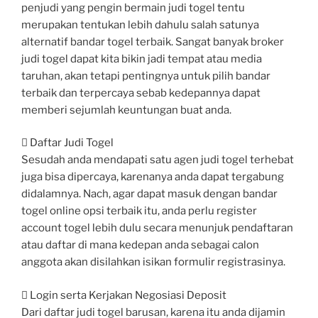
penjudi yang pengin bermain judi togel tentu
merupakan tentukan lebih dahulu salah satunya
alternatif bandar togel terbaik. Sangat banyak broker
judi togel dapat kita bikin jadi tempat atau media
taruhan, akan tetapi pentingnya untuk pilih bandar
terbaik dan terpercaya sebab kedepannya dapat
memberi sejumlah keuntungan buat anda.
 Daftar Judi Togel
Sesudah anda mendapati satu agen judi togel terhebat
juga bisa dipercaya, karenanya anda dapat tergabung
didalamnya. Nach, agar dapat masuk dengan bandar
togel online opsi terbaik itu, anda perlu register
account togel lebih dulu secara menunjuk pendaftaran
atau daftar di mana kedepan anda sebagai calon
anggota akan disilahkan isikan formulir registrasinya.
 Login serta Kerjakan Negosiasi Deposit
Dari daftar judi togel barusan, karena itu anda dijamin