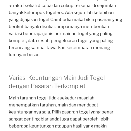
atraktif sekali dicoba dan cukup terkenal di sejumlah
banyak kelompok togelers. Ada sejumlah kelebihan
yang dijajakan togel Cambodia maka bikin pasaran yang
berikut banyak disukai, umpamanya memberikan
variasi beberapa jenis permainan togel yang paling
komplet, data result pengeluaran togel yang paling
terancang sampai tawarkan kesempatan menang
lumayan besar.
Variasi Keuntungan Main Judi Togel
dengan Pasaran Terkomplet
Main taruhan togel tidak sekedar masalah
menempatkan taruhan, main dan mendapat
keuntungannya saja. Pilih pasaran togel yang benar
sangat penting biar anda juga dapat peroleh lebih
beberapa keuntungan ataupun hasil yang makin