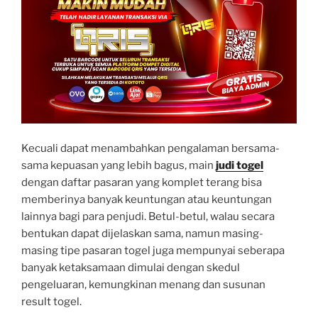
Kecuali dapat menambahkan pengalaman bersama-
sama kepuasan yang lebih bagus, main
judi togel
dengan daftar pasaran yang komplet terang bisa
memberinya banyak keuntungan atau keuntungan
lainnya bagi para penjudi. Betul-betul, walau secara
bentukan dapat dijelaskan sama, namun masing-
masing tipe pasaran togel juga mempunyai seberapa
banyak ketaksamaan dimulai dengan skedul
pengeluaran, kemungkinan menang dan susunan
result togel.