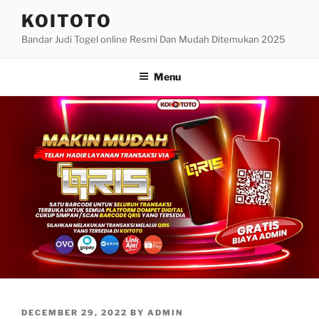
Skip
KOITOTO
to
Bandar Judi Togel online Resmi Dan Mudah Ditemukan 2025
content
Menu
POSTED
DECEMBER 29, 2022
BY
ADMIN