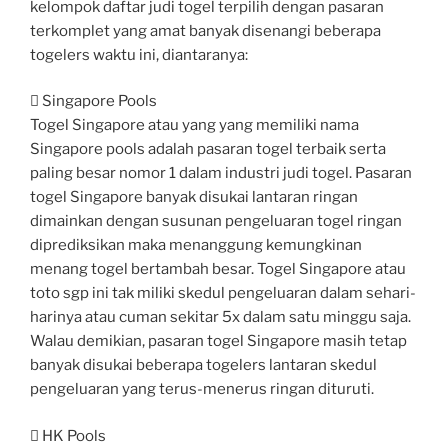
kelompok daftar judi togel terpilih dengan pasaran
terkomplet yang amat banyak disenangi beberapa
togelers waktu ini, diantaranya:
 Singapore Pools
Togel Singapore atau yang yang memiliki nama
Singapore pools adalah pasaran togel terbaik serta
paling besar nomor 1 dalam industri judi togel. Pasaran
togel Singapore banyak disukai lantaran ringan
dimainkan dengan susunan pengeluaran togel ringan
diprediksikan maka menanggung kemungkinan
menang togel bertambah besar. Togel Singapore atau
toto sgp ini tak miliki skedul pengeluaran dalam sehari-
harinya atau cuman sekitar 5x dalam satu minggu saja.
Walau demikian, pasaran togel Singapore masih tetap
banyak disukai beberapa togelers lantaran skedul
pengeluaran yang terus-menerus ringan dituruti.
 HK Pools