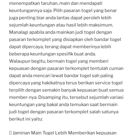
menempatkan taruhan, main dan mendapati
keuntungannya saja. Pilih pasaran togel yang benar
juga penting biar anda lantas dapat peroleh lebih
sejumlah keuntungan atau hasil lebih maksimum.
Manalagi apabila anda mainkan judi togel dengan
pasaran terkomplet yang disiapkan oleh bandar togel
dapat dipercaya, terang dapat memberinya lebih
beberapa keuntungan spesifik buat anda.
Walaupun begitu, bermain togel yang memberi
kepuasan dengan pasaran terkomplet tentulah cuman
dapat anda mencari lewat bandar togel sah paling
dipercaya yang hakikatnya terus berikan service togel
terpilih dengan semakin banyak kepuasan buat semua
member-nya. Disamping itu, tersebut sejumlah variasi
keuntungan yang bakal anda temukan saat bermain
judi togel dengan pasaran terkomplet salah satunya
berikut ini yaitu:
 Jaminan Main Togel Lebih Memberikan kepuasan