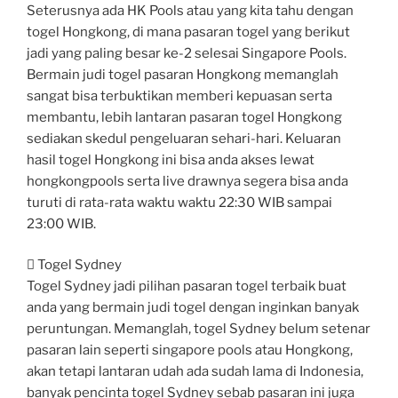
Seterusnya ada HK Pools atau yang kita tahu dengan
togel Hongkong, di mana pasaran togel yang berikut
jadi yang paling besar ke-2 selesai Singapore Pools.
Bermain judi togel pasaran Hongkong memanglah
sangat bisa terbuktikan memberi kepuasan serta
membantu, lebih lantaran pasaran togel Hongkong
sediakan skedul pengeluaran sehari-hari. Keluaran
hasil togel Hongkong ini bisa anda akses lewat
hongkongpools serta live drawnya segera bisa anda
turuti di rata-rata waktu waktu 22:30 WIB sampai
23:00 WIB.
 Togel Sydney
Togel Sydney jadi pilihan pasaran togel terbaik buat
anda yang bermain judi togel dengan inginkan banyak
peruntungan. Memanglah, togel Sydney belum setenar
pasaran lain seperti singapore pools atau Hongkong,
akan tetapi lantaran udah ada sudah lama di Indonesia,
banyak pencinta togel Sydney sebab pasaran ini juga