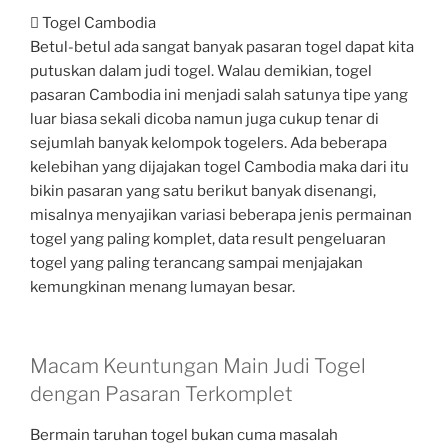
 Togel Cambodia
Betul-betul ada sangat banyak pasaran togel dapat kita
putuskan dalam judi togel. Walau demikian, togel
pasaran Cambodia ini menjadi salah satunya tipe yang
luar biasa sekali dicoba namun juga cukup tenar di
sejumlah banyak kelompok togelers. Ada beberapa
kelebihan yang dijajakan togel Cambodia maka dari itu
bikin pasaran yang satu berikut banyak disenangi,
misalnya menyajikan variasi beberapa jenis permainan
togel yang paling komplet, data result pengeluaran
togel yang paling terancang sampai menjajakan
kemungkinan menang lumayan besar.
Macam Keuntungan Main Judi Togel
dengan Pasaran Terkomplet
Bermain taruhan togel bukan cuma masalah