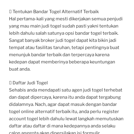
 Tentukan Bandar Togel Alternatif Terbaik
Hal pertama-kali yang mesti dikerjakan semua penjudi
yang mau main judi togel sudah pasti yakni tentukan
lebih dahulu salah satunya opsi bandar togel terbaik.
Sangat banyak broker judi togel dapat kita bikin jadi
tempat atau fasilitas taruhan, tetapi pentingnya buat
menunjuk bandar terbaik dan terpercaya karena
kedepan dapat memberinya beberapa keuntungan
buat anda.
 Daftar Judi Togel
Sehabis anda mendapati satu agen judi togel terhebat
dan dapat dipercaya, karena itu anda dapat tergabung
didalamnya. Nach, agar dapat masuk dengan bandar
togel online alternatif terbaik itu, anda perlu register
account togel lebih dahulu lewat langkah memutuskan
daftar atau daftar di mana kedepannya anda selaku
calon anggota akan dipersilakan isi formulir