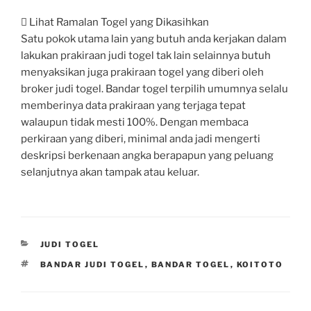
 Lihat Ramalan Togel yang Dikasihkan
Satu pokok utama lain yang butuh anda kerjakan dalam
lakukan prakiraan judi togel tak lain selainnya butuh
menyaksikan juga prakiraan togel yang diberi oleh
broker judi togel. Bandar togel terpilih umumnya selalu
memberinya data prakiraan yang terjaga tepat
walaupun tidak mesti 100%. Dengan membaca
perkiraan yang diberi, minimal anda jadi mengerti
deskripsi berkenaan angka berapapun yang peluang
selanjutnya akan tampak atau keluar.
CATEGORIES
JUDI TOGEL
TAGS
BANDAR JUDI TOGEL
,
BANDAR TOGEL
,
KOITOTO