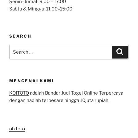
Senin–Jumat: 9:00 – 17:00
Sabtu & Minggu: 11:00–15:00
SEARCH
Search
Search
for:
MENGENAI KAMI
KOITOTO
adalah Bandar Judi Togel Online Terpercaya
dengan hadiah terbesare hingga 10juta rupiah.
olxtoto