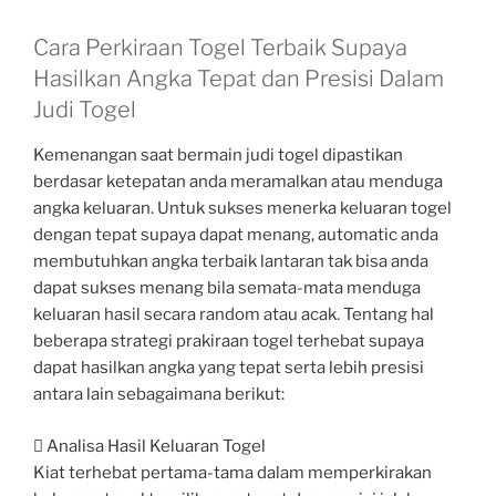
Cara Perkiraan Togel Terbaik Supaya
Hasilkan Angka Tepat dan Presisi Dalam
Judi Togel
Kemenangan saat bermain judi togel dipastikan
berdasar ketepatan anda meramalkan atau menduga
angka keluaran. Untuk sukses menerka keluaran togel
dengan tepat supaya dapat menang, automatic anda
membutuhkan angka terbaik lantaran tak bisa anda
dapat sukses menang bila semata-mata menduga
keluaran hasil secara random atau acak. Tentang hal
beberapa strategi prakiraan togel terhebat supaya
dapat hasilkan angka yang tepat serta lebih presisi
antara lain sebagaimana berikut:
 Analisa Hasil Keluaran Togel
Kiat terhebat pertama-tama dalam memperkirakan