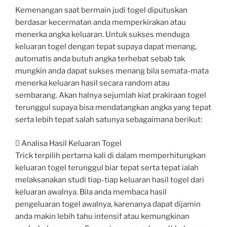
Kemenangan saat bermain judi togel diputuskan
berdasar kecermatan anda memperkirakan atau
menerka angka keluaran. Untuk sukses menduga
keluaran togel dengan tepat supaya dapat menang,
automatis anda butuh angka terhebat sebab tak
mungkin anda dapat sukses menang bila semata-mata
menerka keluaran hasil secara random atau
sembarang. Akan halnya sejumlah kiat prakiraan togel
terunggul supaya bisa mendatangkan angka yang tepat
serta lebih tepat salah satunya sebagaimana berikut:
 Analisa Hasil Keluaran Togel
Trick terpilih pertama kali di dalam memperhitungkan
keluaran togel terunggul biar tepat serta tepat ialah
melaksanakan studi tiap-tiap keluaran hasil togel dari
keluaran awalnya. Bila anda membaca hasil
pengeluaran togel awalnya, karenanya dapat dijamin
anda makin lebih tahu intensif atau kemungkinan