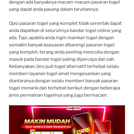
dengan ada banyaknya macam-macam pasaran togel
yang dapat anda pasang dalam taruhannya.
Opsi pasaran togel yang komplet tidak serentak dapat
anda dapatkan di seluruhnya bandar togel online yang
ada. Tapi, apabila anda ingin mainkan togel dengan
semakin banyak kepuasan dibarengi pasaran togel
yang komplet, terang anda penting mencoba dengan
masuk pada bandar togel paling dipercaya dan sah.
Kebanyakan, biro judi togel alternatif terhebat selalu
memberi layanan togel amat mengesankan yang
diantaranya dengan selalu memberi banyak pasaran
togel menarik dan terhebat berikut dengan beberapa
jenis permainan togelnya yang juga bermacam.