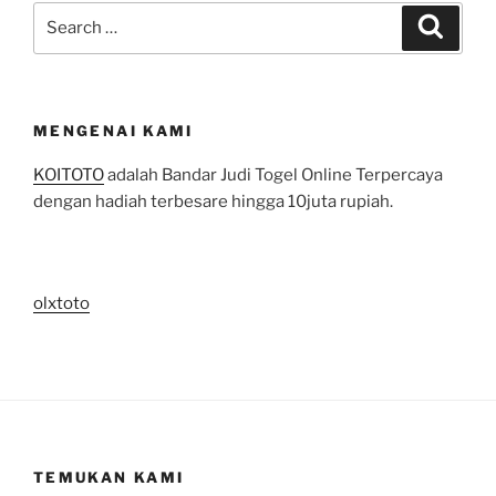
Search
Search
for:
MENGENAI KAMI
KOITOTO
adalah Bandar Judi Togel Online Terpercaya
dengan hadiah terbesare hingga 10juta rupiah.
olxtoto
TEMUKAN KAMI