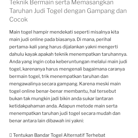
Teknik Bermain serta Memasangkan
Taruhan Judi Togel dengan Gampang dan
Cocok
Main togel hampir mendekati seperti misalnya kita
main judi online pada biasanya. Di mana, perihal
pertama-kali yang harus dijalankan yakni mengerti
dahulu kayak apakah teknik menempatkan taruhannya.
Anda yang ingin coba keberuntungan melalui main judi
togel, karenanya harus mengenali bagaimana caranya
bermain togel, trik menempatkan taruhan dan
mengawalinya secara gampang. Karena meski main
togel online benar-benar membantu, hal tersebut
bukan tak mungkin jadi bikin anda sukar lantaran
ketidakpahaman anda. Adapun metode main serta
menempatkan taruhan judi togel secara mudah dan
benar antara lain dibawah ini yakni:
 Tentukan Bandar Togel Alternatif Terhebat