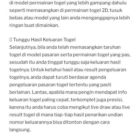
di model permainan togel yang lebih gampang dahulu
seperti memasangkan di permainan togel 2D, tusuk
bebas atau model yang lain anda menganggapnya lebih
ringan buat dimainkan.
 Tunggu Hasil Keluaran Togel
Selanjutnya, bila anda telah memasangkan taruhan
togel di model pasaran serta permainan togel yang pas,
sesudah itu anda tinggal tunggu saja keluaran hasil
togelnya. Untuk ketahui hasil atau result pengeluaran
togelnya, anda dapat turuti berdasar agenda
pengeluaran pasaran togel tertentu yang pasti
berlainan. Lantas, apabila mana pengin mendapat info
keluaran togel paling cepat, terkomplet juga presisi,
karena itu anda harus coba mengikut live draw atau live
result togel di mana tiap-tiap hasil penarikan undian
nomor keluarannya bisa ditonton dengan cara
langsung.