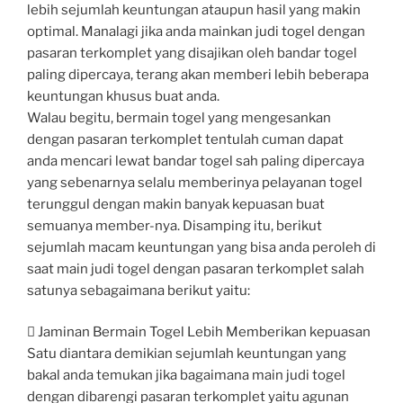
lebih sejumlah keuntungan ataupun hasil yang makin
optimal. Manalagi jika anda mainkan judi togel dengan
pasaran terkomplet yang disajikan oleh bandar togel
paling dipercaya, terang akan memberi lebih beberapa
keuntungan khusus buat anda.
Walau begitu, bermain togel yang mengesankan
dengan pasaran terkomplet tentulah cuman dapat
anda mencari lewat bandar togel sah paling dipercaya
yang sebenarnya selalu memberinya pelayanan togel
terunggul dengan makin banyak kepuasan buat
semuanya member-nya. Disamping itu, berikut
sejumlah macam keuntungan yang bisa anda peroleh di
saat main judi togel dengan pasaran terkomplet salah
satunya sebagaimana berikut yaitu:
 Jaminan Bermain Togel Lebih Memberikan kepuasan
Satu diantara demikian sejumlah keuntungan yang
bakal anda temukan jika bagaimana main judi togel
dengan dibarengi pasaran terkomplet yaitu agunan