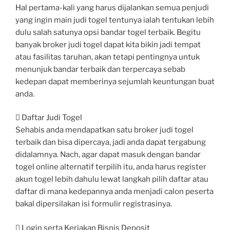
Hal pertama-kali yang harus dijalankan semua penjudi
yang ingin main judi togel tentunya ialah tentukan lebih
dulu salah satunya opsi bandar togel terbaik. Begitu
banyak broker judi togel dapat kita bikin jadi tempat
atau fasilitas taruhan, akan tetapi pentingnya untuk
menunjuk bandar terbaik dan terpercaya sebab
kedepan dapat memberinya sejumlah keuntungan buat
anda.
 Daftar Judi Togel
Sehabis anda mendapatkan satu broker judi togel
terbaik dan bisa dipercaya, jadi anda dapat tergabung
didalamnya. Nach, agar dapat masuk dengan bandar
togel online alternatif terpilih itu, anda harus register
akun togel lebih dahulu lewat langkah pilih daftar atau
daftar di mana kedepannya anda menjadi calon peserta
bakal dipersilakan isi formulir registrasinya.
 Login serta Kerjakan Bisnis Deposit