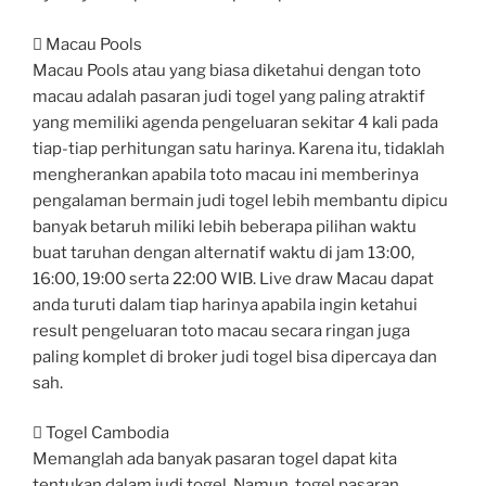
 Macau Pools
Macau Pools atau yang biasa diketahui dengan toto
macau adalah pasaran judi togel yang paling atraktif
yang memiliki agenda pengeluaran sekitar 4 kali pada
tiap-tiap perhitungan satu harinya. Karena itu, tidaklah
mengherankan apabila toto macau ini memberinya
pengalaman bermain judi togel lebih membantu dipicu
banyak betaruh miliki lebih beberapa pilihan waktu
buat taruhan dengan alternatif waktu di jam 13:00,
16:00, 19:00 serta 22:00 WIB. Live draw Macau dapat
anda turuti dalam tiap harinya apabila ingin ketahui
result pengeluaran toto macau secara ringan juga
paling komplet di broker judi togel bisa dipercaya dan
sah.
 Togel Cambodia
Memanglah ada banyak pasaran togel dapat kita
tentukan dalam judi togel. Namun, togel pasaran