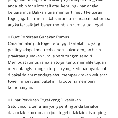
anda lebih tahu intensif atau kemungkinan angka
keluarannya. Bahkan juga, mengerti result keluaran
togel juga bisa memudahkan anda mendapati beberapa
angka terbaik jadi bahan membikin rumus judi togel.
 Buat Perkiraan Gunakan Rumus
Cara ramalan judi togel terunggul setelah itu yang
pastinya dapat anda coba merupakan dengan bikin
prakiraan gunakan rumus perhitungan sendiri.
Membuat rumus ramalan togel tentu memiliki tujuan
mendatangkan angka terpilih yang kedepannya dapat
dipakai dalam menduga atau memperkirakan keluaran
togel ini hari yang bakal miliki potensi memberi
kemenangan.
 Lihat Perkiraan Togel yang Dikasihkan
Satu unsur utama lain yang penting anda kerjakan
dalam lakukan ramalan judi togel tidak lain disamping