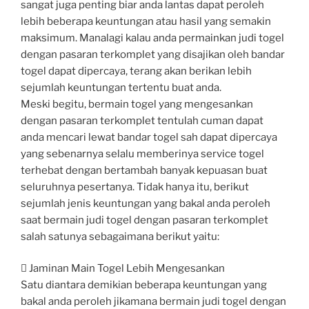
sangat juga penting biar anda lantas dapat peroleh
lebih beberapa keuntungan atau hasil yang semakin
maksimum. Manalagi kalau anda permainkan judi togel
dengan pasaran terkomplet yang disajikan oleh bandar
togel dapat dipercaya, terang akan berikan lebih
sejumlah keuntungan tertentu buat anda.
Meski begitu, bermain togel yang mengesankan
dengan pasaran terkomplet tentulah cuman dapat
anda mencari lewat bandar togel sah dapat dipercaya
yang sebenarnya selalu memberinya service togel
terhebat dengan bertambah banyak kepuasan buat
seluruhnya pesertanya. Tidak hanya itu, berikut
sejumlah jenis keuntungan yang bakal anda peroleh
saat bermain judi togel dengan pasaran terkomplet
salah satunya sebagaimana berikut yaitu:
 Jaminan Main Togel Lebih Mengesankan
Satu diantara demikian beberapa keuntungan yang
bakal anda peroleh jikamana bermain judi togel dengan