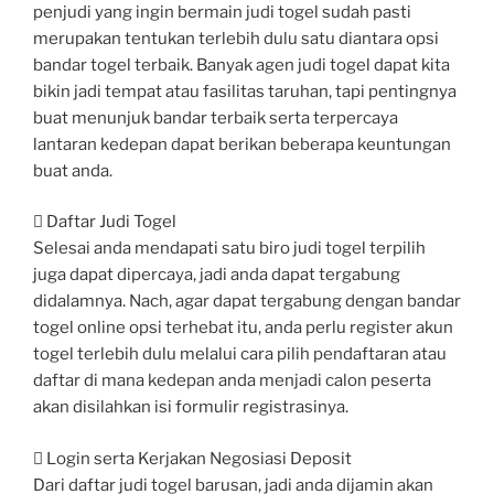
penjudi yang ingin bermain judi togel sudah pasti
merupakan tentukan terlebih dulu satu diantara opsi
bandar togel terbaik. Banyak agen judi togel dapat kita
bikin jadi tempat atau fasilitas taruhan, tapi pentingnya
buat menunjuk bandar terbaik serta terpercaya
lantaran kedepan dapat berikan beberapa keuntungan
buat anda.
 Daftar Judi Togel
Selesai anda mendapati satu biro judi togel terpilih
juga dapat dipercaya, jadi anda dapat tergabung
didalamnya. Nach, agar dapat tergabung dengan bandar
togel online opsi terhebat itu, anda perlu register akun
togel terlebih dulu melalui cara pilih pendaftaran atau
daftar di mana kedepan anda menjadi calon peserta
akan disilahkan isi formulir registrasinya.
 Login serta Kerjakan Negosiasi Deposit
Dari daftar judi togel barusan, jadi anda dijamin akan