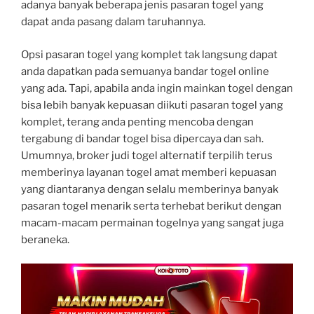
adanya banyak beberapa jenis pasaran togel yang
dapat anda pasang dalam taruhannya.
Opsi pasaran togel yang komplet tak langsung dapat
anda dapatkan pada semuanya bandar togel online
yang ada. Tapi, apabila anda ingin mainkan togel dengan
bisa lebih banyak kepuasan diikuti pasaran togel yang
komplet, terang anda penting mencoba dengan
tergabung di bandar togel bisa dipercaya dan sah.
Umumnya, broker judi togel alternatif terpilih terus
memberinya layanan togel amat memberi kepuasan
yang diantaranya dengan selalu memberinya banyak
pasaran togel menarik serta terhebat berikut dengan
macam-macam permainan togelnya yang sangat juga
beraneka.