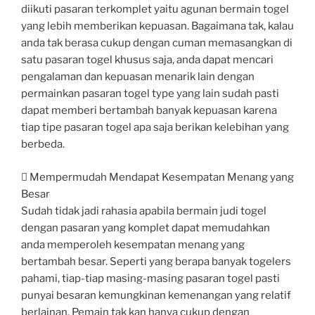
diikuti pasaran terkomplet yaitu agunan bermain togel
yang lebih memberikan kepuasan. Bagaimana tak, kalau
anda tak berasa cukup dengan cuman memasangkan di
satu pasaran togel khusus saja, anda dapat mencari
pengalaman dan kepuasan menarik lain dengan
permainkan pasaran togel type yang lain sudah pasti
dapat memberi bertambah banyak kepuasan karena
tiap tipe pasaran togel apa saja berikan kelebihan yang
berbeda.
 Mempermudah Mendapat Kesempatan Menang yang
Besar
Sudah tidak jadi rahasia apabila bermain judi togel
dengan pasaran yang komplet dapat memudahkan
anda memperoleh kesempatan menang yang
bertambah besar. Seperti yang berapa banyak togelers
pahami, tiap-tiap masing-masing pasaran togel pasti
punyai besaran kemungkinan kemenangan yang relatif
berlainan. Pemain tak kan hanya cukup dengan