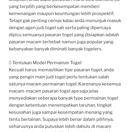
yang terpilih yang berkesempatan memberi
kemenangan maupun keuntungan lebih prospektif.
Tetapi gak penting cemas kalau anda menunjuk masuk
dengan agen judi togel sah serta paling dipercaya
dipicu semuanya pasaran togel yang disiapkan adalah
pasaran macam terhebat namun juga popular yang
kebanyakan banyak diminati banyak togelers.
 Tentukan Model Permainan Togel
Kecuali harus memastikan tipe pasaran togel, anda
yang pengin main judi togel perlu tentukan salah
satunya macam permainan togel. Karenanya kesemua
macam-macam pasaran togel apa saja jelas
menyediakan seberapa banyak type permainan togel
dengan ketentuan menempatkan taruhan, tingkat
kesusahan juga sampai kesempatan menang yang
tentu berlainan. Supaya lebih benar dalam pilihnya,
seharusnya anda putuskan lebih dahulu di macam