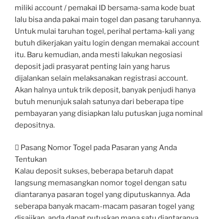
miliki account / pemakai ID bersama-sama kode buat
lalu bisa anda pakai main togel dan pasang taruhannya.
Untuk mulai taruhan togel, perihal pertama-kali yang
butuh dikerjakan yaitu login dengan memakai account
itu. Baru kemudian, anda mesti lakukan negosiasi
deposit jadi prasyarat penting lain yang harus
dijalankan selain melaksanakan registrasi account.
Akan halnya untuk trik deposit, banyak penjudi hanya
butuh menunjuk salah satunya dari beberapa tipe
pembayaran yang disiapkan lalu putuskan juga nominal
depositnya.
 Pasang Nomor Togel pada Pasaran yang Anda
Tentukan
Kalau deposit sukses, beberapa betaruh dapat
langsung memasangkan nomor togel dengan satu
diantaranya pasaran togel yang diputuskannya. Ada
seberapa banyak macam-macam pasaran togel yang
disajikan, anda dapat putuskan mana satu diantaranya