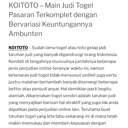
ON
KOITOTO – Main Judi Togel
Pasaran Terkomplet dengan
Bervariasi Keuntungannya
Ambunten
KOITOTO
– Sudah lama togel atau toto gelap jadi
taruhan judi yang banyak digandrungi orang Indonesia.
Kendati di tengahnya munculnya jumlahnya beberapa
jenis perjudian online teranyar waktu ini, namun
ketenaran judi togel tidak menyusut sedikit juga serta
justru malahan bertambah banyak disenangi beberapa
bettor atau penjudi anyar. Hal demikian pasti begitu
alamiah, dikarenakan togel sendiri adalah taruhan judi
yang menyajikan barisan hal atraktif yang juga tak anda
dapatkan pada perjudian online lain. Terutama buat
taruhan togel yang kita tahu sekarang ini di mana telah
makin memukau dan memberi kepuasan dengan