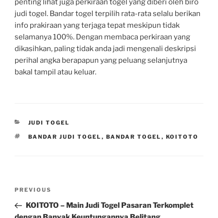
penting lihat juga perkiraan togel yang diberi oleh biro
judi togel. Bandar togel terpilih rata-rata selalu berikan
info prakiraan yang terjaga tepat meskipun tidak
selamanya 100%. Dengan membaca perkiraan yang
dikasihkan, paling tidak anda jadi mengenali deskripsi
perihal angka berapapun yang peluang selanjutnya
bakal tampil atau keluar.
CATEGORIES
JUDI TOGEL
TAGS
BANDAR JUDI TOGEL
,
BANDAR TOGEL
,
KOITOTO
Post
Previous
PREVIOUS
navigation
Post
KOITOTO – Main Judi Togel Pasaran Terkomplet
dengan Banyak Keuntungannya Belitang