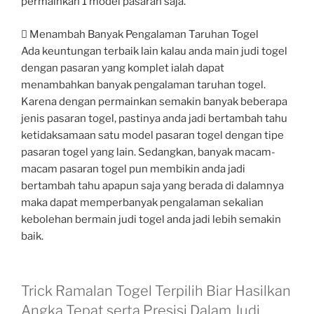
permainkan 1 model pasaran saja.
 Menambah Banyak Pengalaman Taruhan Togel
Ada keuntungan terbaik lain kalau anda main judi togel
dengan pasaran yang komplet ialah dapat
menambahkan banyak pengalaman taruhan togel.
Karena dengan permainkan semakin banyak beberapa
jenis pasaran togel, pastinya anda jadi bertambah tahu
ketidaksamaan satu model pasaran togel dengan tipe
pasaran togel yang lain. Sedangkan, banyak macam-
macam pasaran togel pun membikin anda jadi
bertambah tahu apapun saja yang berada di dalamnya
maka dapat memperbanyak pengalaman sekalian
kebolehan bermain judi togel anda jadi lebih semakin
baik.
Trick Ramalan Togel Terpilih Biar Hasilkan
Angka Tepat serta Presisi Dalam Judi