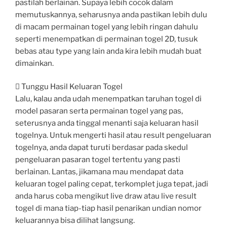
pastilah berlainan. Supaya lebih cocok dalam
memutuskannya, seharusnya anda pastikan lebih dulu
di macam permainan togel yang lebih ringan dahulu
seperti menempatkan di permainan togel 2D, tusuk
bebas atau type yang lain anda kira lebih mudah buat
dimainkan.
 Tunggu Hasil Keluaran Togel
Lalu, kalau anda udah menempatkan taruhan togel di
model pasaran serta permainan togel yang pas,
seterusnya anda tinggal menanti saja keluaran hasil
togelnya. Untuk mengerti hasil atau result pengeluaran
togelnya, anda dapat turuti berdasar pada skedul
pengeluaran pasaran togel tertentu yang pasti
berlainan. Lantas, jikamana mau mendapat data
keluaran togel paling cepat, terkomplet juga tepat, jadi
anda harus coba mengikut live draw atau live result
togel di mana tiap-tiap hasil penarikan undian nomor
keluarannya bisa dilihat langsung.