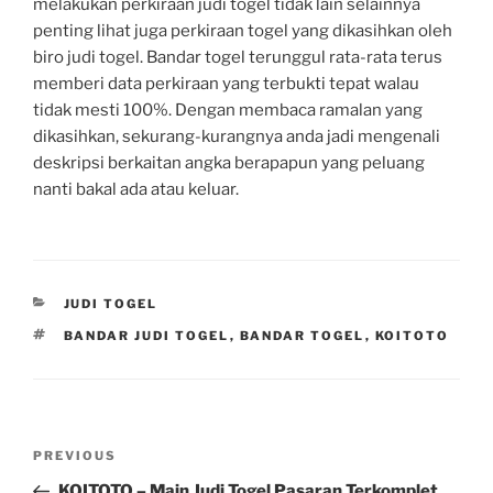
melakukan perkiraan judi togel tidak lain selainnya
penting lihat juga perkiraan togel yang dikasihkan oleh
biro judi togel. Bandar togel terunggul rata-rata terus
memberi data perkiraan yang terbukti tepat walau
tidak mesti 100%. Dengan membaca ramalan yang
dikasihkan, sekurang-kurangnya anda jadi mengenali
deskripsi berkaitan angka berapapun yang peluang
nanti bakal ada atau keluar.
CATEGORIES
JUDI TOGEL
TAGS
BANDAR JUDI TOGEL
,
BANDAR TOGEL
,
KOITOTO
Post
Previous
PREVIOUS
navigation
Post
KOITOTO – Main Judi Togel Pasaran Terkomplet