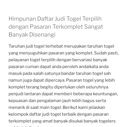
Himpunan Daftar Judi Togel Terpilih
dengan Pasaran Terkomplet Sangat
Banyak Disenangi
Taruhan judi togel terhebat merupakan taruhan togel
yang menyuguhkan pasaran yang komplet. Sudah pasti,
pelayanan togel terpilih dengan bervariasi banyak
pasaran cuman dapat anda peroleh andaikata anda
masuk pada salah satunya bandar taruhan togel sah
namun juga dapat dipercaya. Pasaran togel yang lebih
komplet terang begitu diperlukan oleh seluruhnya
penjudi lantaran dapat memberi beberapa keuntungan,
kepuasan dan pengalaman jauh lebih bagus serta
menarik di saat main togel. Berikut kami jelaskan
kelompok daftar judi togel terbaik dengan pasaran
terkomplet yang amat banyak disukai banyak togelers