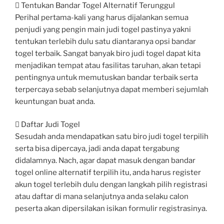
 Tentukan Bandar Togel Alternatif Terunggul
Perihal pertama-kali yang harus dijalankan semua
penjudi yang pengin main judi togel pastinya yakni
tentukan terlebih dulu satu diantaranya opsi bandar
togel terbaik. Sangat banyak biro judi togel dapat kita
menjadikan tempat atau fasilitas taruhan, akan tetapi
pentingnya untuk memutuskan bandar terbaik serta
terpercaya sebab selanjutnya dapat memberi sejumlah
keuntungan buat anda.
 Daftar Judi Togel
Sesudah anda mendapatkan satu biro judi togel terpilih
serta bisa dipercaya, jadi anda dapat tergabung
didalamnya. Nach, agar dapat masuk dengan bandar
togel online alternatif terpilih itu, anda harus register
akun togel terlebih dulu dengan langkah pilih registrasi
atau daftar di mana selanjutnya anda selaku calon
peserta akan dipersilakan isikan formulir registrasinya.