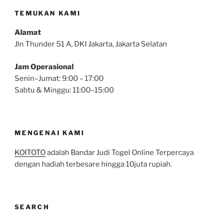
TEMUKAN KAMI
Alamat
Jln Thunder 51 A, DKI Jakarta, Jakarta Selatan
Jam Operasional
Senin–Jumat: 9:00 – 17:00
Sabtu & Minggu: 11:00–15:00
MENGENAI KAMI
KOITOTO
adalah Bandar Judi Togel Online Terpercaya
dengan hadiah terbesare hingga 10juta rupiah.
SEARCH