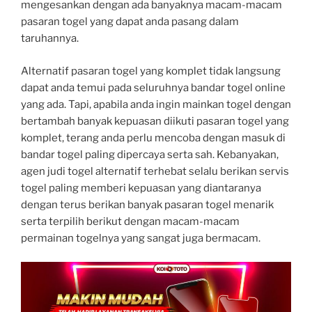
mengesankan dengan ada banyaknya macam-macam
pasaran togel yang dapat anda pasang dalam
taruhannya.
Alternatif pasaran togel yang komplet tidak langsung
dapat anda temui pada seluruhnya bandar togel online
yang ada. Tapi, apabila anda ingin mainkan togel dengan
bertambah banyak kepuasan diikuti pasaran togel yang
komplet, terang anda perlu mencoba dengan masuk di
bandar togel paling dipercaya serta sah. Kebanyakan,
agen judi togel alternatif terhebat selalu berikan servis
togel paling memberi kepuasan yang diantaranya
dengan terus berikan banyak pasaran togel menarik
serta terpilih berikut dengan macam-macam
permainan togelnya yang sangat juga bermacam.