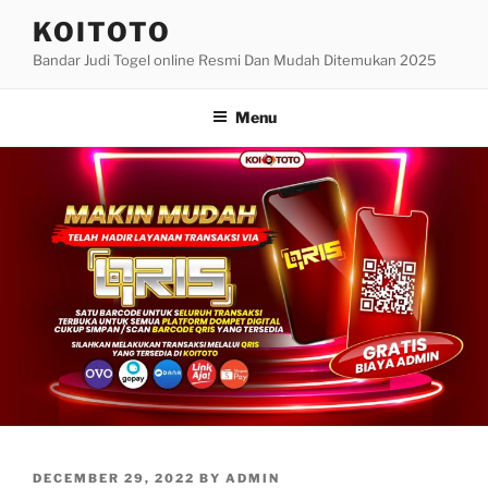
Skip
KOITOTO
to
Bandar Judi Togel online Resmi Dan Mudah Ditemukan 2025
content
Menu
POSTED
DECEMBER 29, 2022
BY
ADMIN