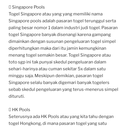
 Singapore Pools
Togel Singapore atau yang yang memiliki nama
Singapore pools adalah pasaran togel terunggul serta
paling besar nomor 1 dalam industri judi togel. Pasaran
togel Singapore banyak disenangi karena gampang
dimainkan dengan susunan pengeluaran togel simpel
diperhitungkan maka dari itu jamin kemungkinan
menang togel semakin besar. Togel Singapore atau
toto sgp ini tak punyai skedul pengeluaran dalam
sehari-harinya atau cuman sekitar 5x dalam satu
minggu saja. Meskipun demikian, pasaran togel
Singapore selalu banyak digemari banyak togelers
sebab skedul pengeluaran yang terus-menerus simpel
dituruti.
 HK Pools
Seterusnya ada HK Pools atau yang kita tahu dengan
togel Hongkong, di mana pasaran togel yang satu