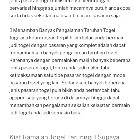
jenis pasaran togel miliki intensif keuntungan
bervariasi hingga sejumlah macamnya butuh anda coba
serta tidak sekedar mainkan 1 macam pasaran saja.
 Menambah Banyak Pengalaman Taruhan Togel
Juga ada keuntungan terpilih lain kalau anda bermain
judi togel dengan pasaran yang komplet adalah dapat
menambahkan banyak pengalaman taruhan togel.
Karenanya dengan permainkan makin banyak beberapa
jenis pasaran togel, tentu anda jadi makin tahu
ketidaksamaan satu tipe pasaran togel dengan model
pasaran togel yang lain. Sedangkan, banyak beberapa
jenis pasaran togel pula bikin anda bertambah tahu
apapun saja yang berada di dalamnya hingga dapat
menambahkan pengalaman sekalian kekuatan bermain
judi togel anda jadi semakin baik.
Kiat Ramalan Togel Terunggul Supaya