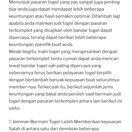
Menunjuk pasaran togel yang pas sangat juga penting
biar anda juga dapat mendapat lebih beberapa
keuntungan atau hasil semakin optimal. Ditambah lagi
apabila anda mainkan judi togel dengan pasaran
terkomplet yang disajikan oleh bandar togel dapat
dipercaya, terang dapat berikan lebih beberapa
keuntungan spesifik buat anda.
Meski begitu, main togel yang mengesankan dengan
pasaran terkomplet tentu cuman dapat anda mencari
lewat bandar togel sah paling dipercaya yang
sebenarnya terus berikan pelayanan togel terpilih
dengan bertambah banyak kepuasan buat seluruhnya
member-nya. Terkecuali itu, berikut sejumlah jenis
keuntungan yang bakal anda peroleh saat bermain judi
togel dengan pasaran terkomplet antara lain berikut ini
yaitu:
 Jaminan Bermain Togel Lebih Memberikan kepuasan
Salah di antara satu dari demikian beberapa