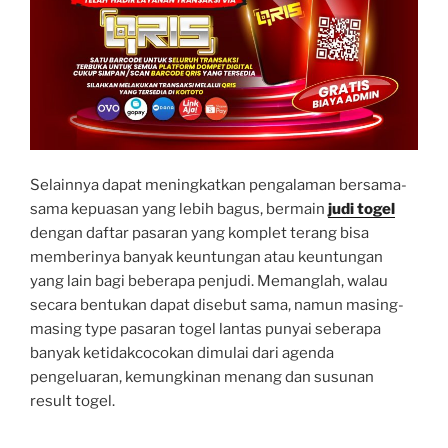
Selainnya dapat meningkatkan pengalaman bersama-
sama kepuasan yang lebih bagus, bermain
judi togel
dengan daftar pasaran yang komplet terang bisa
memberinya banyak keuntungan atau keuntungan
yang lain bagi beberapa penjudi. Memanglah, walau
secara bentukan dapat disebut sama, namun masing-
masing type pasaran togel lantas punyai seberapa
banyak ketidakcocokan dimulai dari agenda
pengeluaran, kemungkinan menang dan susunan
result togel.