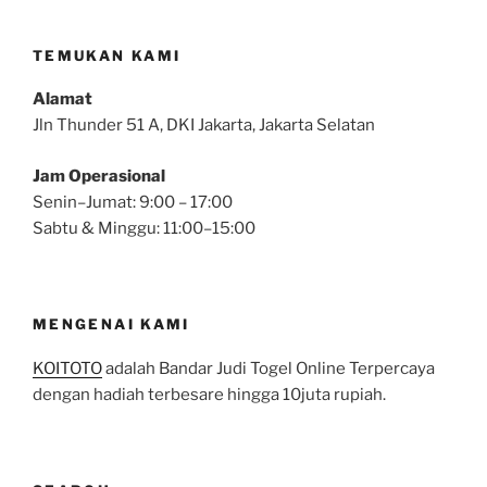
TEMUKAN KAMI
Alamat
Jln Thunder 51 A, DKI Jakarta, Jakarta Selatan
Jam Operasional
Senin–Jumat: 9:00 – 17:00
Sabtu & Minggu: 11:00–15:00
MENGENAI KAMI
KOITOTO
adalah Bandar Judi Togel Online Terpercaya
dengan hadiah terbesare hingga 10juta rupiah.