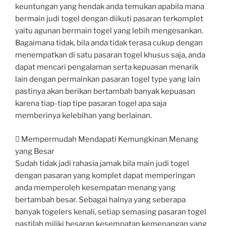
keuntungan yang hendak anda temukan apabila mana
bermain judi togel dengan diikuti pasaran terkomplet
yaitu agunan bermain togel yang lebih mengesankan.
Bagaimana tidak, bila anda tidak terasa cukup dengan
menempatkan di satu pasaran togel khusus saja, anda
dapat mencari pengalaman serta kepuasan menarik
lain dengan permainkan pasaran togel type yang lain
pastinya akan berikan bertambah banyak kepuasan
karena tiap-tiap tipe pasaran togel apa saja
memberinya kelebihan yang berlainan.
 Mempermudah Mendapati Kemungkinan Menang
yang Besar
Sudah tidak jadi rahasia jamak bila main judi togel
dengan pasaran yang komplet dapat memperingan
anda memperoleh kesempatan menang yang
bertambah besar. Sebagai halnya yang seberapa
banyak togelers kenali, setiap semasing pasaran togel
pastilah miliki besaran kesempatan kemenangan yang