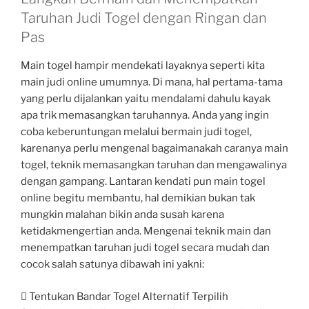
Taruhan Judi Togel dengan Ringan dan
Pas
Main togel hampir mendekati layaknya seperti kita
main judi online umumnya. Di mana, hal pertama-tama
yang perlu dijalankan yaitu mendalami dahulu kayak
apa trik memasangkan taruhannya. Anda yang ingin
coba keberuntungan melalui bermain judi togel,
karenanya perlu mengenal bagaimanakah caranya main
togel, teknik memasangkan taruhan dan mengawalinya
dengan gampang. Lantaran kendati pun main togel
online begitu membantu, hal demikian bukan tak
mungkin malahan bikin anda susah karena
ketidakmengertian anda. Mengenai teknik main dan
menempatkan taruhan judi togel secara mudah dan
cocok salah satunya dibawah ini yakni:
 Tentukan Bandar Togel Alternatif Terpilih