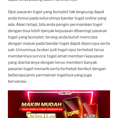
Opsi pasaran togel yang komplet tak langsung dapat
anda temui pada seluruhnya bandar togel online yang
ada. Akan tetapi, bila anda pengin permainkan togel
dengan bisa lebih banyak kepuasan dibarengi pasaran
togel yang komplet, terang anda butuh mencoba
dengan masuk pada bandar togel dapat dipercaya serta
sah. Umumnya, broker judi togel opsi terhebat terus
memberinya service togel amat memberi kepuasan
yang diantaranya dengan terus memberi banyak
pasaran togel menarik serta terhebat berikut dengan
beberapa jenis permainan togelnya yang juga
bervariasi.