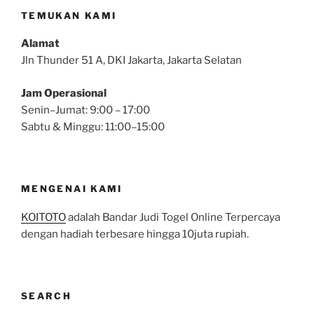
TEMUKAN KAMI
Alamat
Jln Thunder 51 A, DKI Jakarta, Jakarta Selatan
Jam Operasional
Senin–Jumat: 9:00 – 17:00
Sabtu & Minggu: 11:00–15:00
MENGENAI KAMI
KOITOTO
adalah Bandar Judi Togel Online Terpercaya
dengan hadiah terbesare hingga 10juta rupiah.
SEARCH