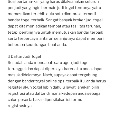
Soal pertama-kali yang harus dilaksanakan seluruh
penjudi yang ingin bermain judi togel tentunya yaitu
memastikan terlebih dulu satu diantara alternatif
bandar togel terbaik. Sangat banyak broker judi togel
dapat kita menjadikan tempat atau fasilitas taruhan,
tetapi pentingnya untuk memutuskan bandar terbaik
serta terpercaya lantaran selanjutnya dapat memberi
beberapa keuntungan buat anda.
 Daftar Judi Togel
Sesudah anda mendapati satu agen judi togel
terunggul dan dapat dipercaya, karena itu anda dapat
masuk didalamnya. Nach, supaya dapat tergabung
dengan bandar togel online opsi terbaik itu, anda harus
register akun togel lebih dahulu lewat langkah pilih
registrasi atau daftar di mana kedepan anda sebagai
calon peserta bakal dipersilakan isi formulir
registrasinya.