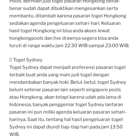
Pools. Bermain judi togel pasaran Hongkong benar-
benar sudah dapat dibuktikan mengesankan serta
membantu, ditambah karena pasaran togel Hongkong
sediakan agenda pengeluaran sehari-hari. Keluaran
hasil togel Hongkong ini bisa anda akses lewat
hongkongpools dan live drawnya segera bisa anda
turuti di range waktu jam 22:30 WIB sampai 23:00 WIB.
 Togel Sydney
Togel Sydney dapat menjadi preferensi pasaran togel
terbaik buat anda yang main judi togel dengan
mendambakan banyak hoki. Betul-betul, togel Sydney
belum setenar pasaran lain seperti singapore pools
atau Hongkong, akan tetapi karena udah ada lama di
Indonesia, banyak penggemar togel Sydney lantaran
pasaran ini pun miliki agenda keluaran pasaran sehari-
harinya. Saat itu, tentang hal hasil pengeluaran togel
Sydney ini dapat diundi tiap-tiap hari pada jam 13:50
WIB.