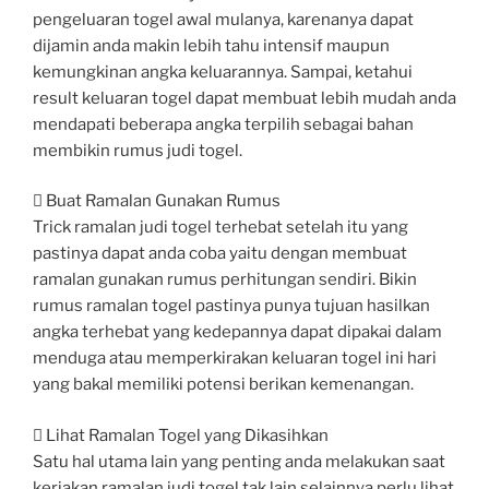
pengeluaran togel awal mulanya, karenanya dapat
dijamin anda makin lebih tahu intensif maupun
kemungkinan angka keluarannya. Sampai, ketahui
result keluaran togel dapat membuat lebih mudah anda
mendapati beberapa angka terpilih sebagai bahan
membikin rumus judi togel.
 Buat Ramalan Gunakan Rumus
Trick ramalan judi togel terhebat setelah itu yang
pastinya dapat anda coba yaitu dengan membuat
ramalan gunakan rumus perhitungan sendiri. Bikin
rumus ramalan togel pastinya punya tujuan hasilkan
angka terhebat yang kedepannya dapat dipakai dalam
menduga atau memperkirakan keluaran togel ini hari
yang bakal memiliki potensi berikan kemenangan.
 Lihat Ramalan Togel yang Dikasihkan
Satu hal utama lain yang penting anda melakukan saat
kerjakan ramalan judi togel tak lain selainnya perlu lihat