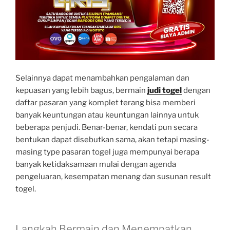
Selainnya dapat menambahkan pengalaman dan
kepuasan yang lebih bagus, bermain
judi togel
dengan
daftar pasaran yang komplet terang bisa memberi
banyak keuntungan atau keuntungan lainnya untuk
beberapa penjudi. Benar-benar, kendati pun secara
bentukan dapat disebutkan sama, akan tetapi masing-
masing type pasaran togel juga mempunyai berapa
banyak ketidaksamaan mulai dengan agenda
pengeluaran, kesempatan menang dan susunan result
togel.
Langkah Bermain dan Menempatkan