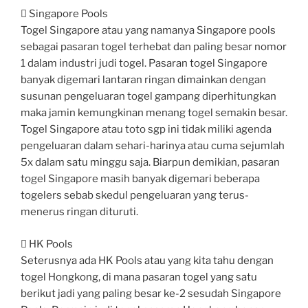
 Singapore Pools
Togel Singapore atau yang namanya Singapore pools
sebagai pasaran togel terhebat dan paling besar nomor
1 dalam industri judi togel. Pasaran togel Singapore
banyak digemari lantaran ringan dimainkan dengan
susunan pengeluaran togel gampang diperhitungkan
maka jamin kemungkinan menang togel semakin besar.
Togel Singapore atau toto sgp ini tidak miliki agenda
pengeluaran dalam sehari-harinya atau cuma sejumlah
5x dalam satu minggu saja. Biarpun demikian, pasaran
togel Singapore masih banyak digemari beberapa
togelers sebab skedul pengeluaran yang terus-
menerus ringan dituruti.
 HK Pools
Seterusnya ada HK Pools atau yang kita tahu dengan
togel Hongkong, di mana pasaran togel yang satu
berikut jadi yang paling besar ke-2 sesudah Singapore