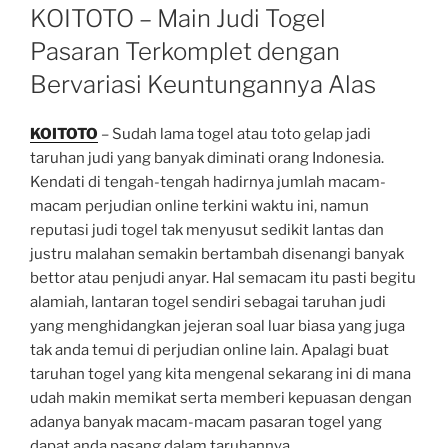
ON
KOITOTO – Main Judi Togel
Pasaran Terkomplet dengan
Bervariasi Keuntungannya Alas
KOITOTO
– Sudah lama togel atau toto gelap jadi
taruhan judi yang banyak diminati orang Indonesia.
Kendati di tengah-tengah hadirnya jumlah macam-
macam perjudian online terkini waktu ini, namun
reputasi judi togel tak menyusut sedikit lantas dan
justru malahan semakin bertambah disenangi banyak
bettor atau penjudi anyar. Hal semacam itu pasti begitu
alamiah, lantaran togel sendiri sebagai taruhan judi
yang menghidangkan jejeran soal luar biasa yang juga
tak anda temui di perjudian online lain. Apalagi buat
taruhan togel yang kita mengenal sekarang ini di mana
udah makin memikat serta memberi kepuasan dengan
adanya banyak macam-macam pasaran togel yang
dapat anda pasang dalam taruhannya.