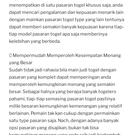
menempatkan di satu pasaran togel khusus saja, anda
dapat mencari pengalaman dan kepuasan menarik lain
dengan mainkan pasaran togel type yang lain tentunya
dapat memberi semakin banyak kepuasan karena tiap-
tiap model pasaran togel apa saja memberinya
kelebihan yang berbeda.
 Mempermudah Memperoleh Kesempatan Menang
yang Besar
Sudah tidak jadi rahasia bila main judi togel dengan
pasaran yang komplet dapat memperingan anda
memperoleh kemungkinan menang yang semakin
besar. Sebagai halnya yang berapa banyak togelers
pahami, tiap-tiap semasing pasaran togel pastinya
miliki besaran kemungkinan kemenangan yang relatif
berlainan. Pemain tak kan cukup dengan permainkan
satu type pasaran saja. Nach, dengan adanya banyak
opsi pasaran yang disajikan, bukan tak bisa
kemungkinan menang yang anda raih jadi bertambah