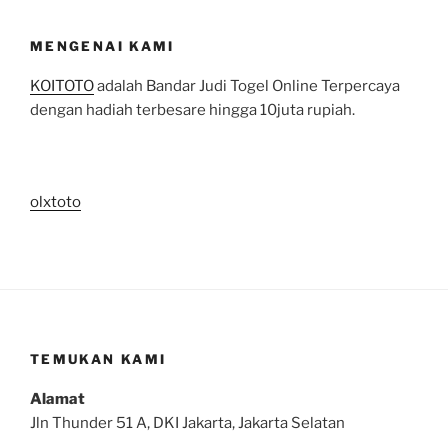
MENGENAI KAMI
KOITOTO
adalah Bandar Judi Togel Online Terpercaya
dengan hadiah terbesare hingga 10juta rupiah.
olxtoto
TEMUKAN KAMI
Alamat
Jln Thunder 51 A, DKI Jakarta, Jakarta Selatan