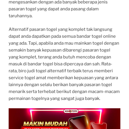
mengesankan dengan ada banyak beberapa jenis
pasaran togel yang dapat anda pasang dalam
taruhannya.
Alternatif pasaran togel yang komplet tak langsung
dapat anda dapatkan pada semua bandar togel online
yang ada. Tapi, apabila anda mau mainkan togel dengan
semakin banyak kepuasan dibarengi pasaran togel
yang komplet, terang anda butuh mencoba dengan
masuk di bandar togel bisa dipercaya dan sah. Rata-
rata, biro judi togel alternatif terbaik terus memberi
service togel amat memberikan kepuasan yang antara
lainnya dengan selalu berikan banyak pasaran togel
menarik serta terhebat berikut dengan macam-macam
permainan togelnya yang sangat juga banyak.