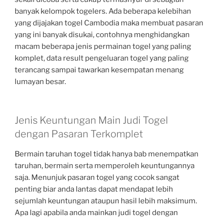
banyak kelompok togelers. Ada beberapa kelebihan
yang dijajakan togel Cambodia maka membuat pasaran
yang ini banyak disukai, contohnya menghidangkan
macam beberapa jenis permainan togel yang paling
komplet, data result pengeluaran togel yang paling
terancang sampai tawarkan kesempatan menang
lumayan besar.
Jenis Keuntungan Main Judi Togel
dengan Pasaran Terkomplet
Bermain taruhan togel tidak hanya bab menempatkan
taruhan, bermain serta memperoleh keuntungannya
saja. Menunjuk pasaran togel yang cocok sangat
penting biar anda lantas dapat mendapat lebih
sejumlah keuntungan ataupun hasil lebih maksimum.
Apa lagi apabila anda mainkan judi togel dengan