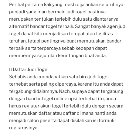
Perihal pertama kali yang mesti dijalankan seluruhnya
penjudi yang mau bermain judi togel pastinya
merupakan tentukan terlebih dulu satu diantaranya
alternatif bandar togel terbaik. Sangat banyak agen judi
togel dapat kita menjadikan tempat atau fasilitas
taruhan, tetapi pentingnya buat memutuskan bandar
terbaik serta terpercaya sebab kedepan dapat
memberinya sejumlah keuntungan buat anda.
 Daftar Judi Togel
Sehabis anda mendapatkan satu biro judi togel
terhebat serta paling dipercaya, karena itu anda dapat
tergabung didalamnya. Nach, supaya dapat tergabung
dengan bandar togel online opsi terhebat itu, anda
harus register akun togel terlebih dulu dengan secara
memutuskan daftar atau daftar di mana nanti anda
menjadi calon peserta dapat disilahkan isi formulir
registrasinya.