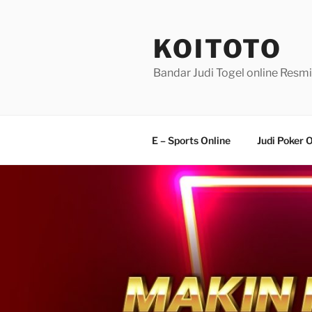
Skip
to
KOITOTO
content
Bandar Judi Togel online Res
E – Sports Online
Judi Poker 