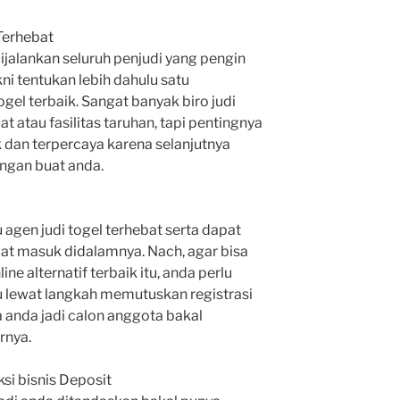
Terhebat
ijalankan seluruh penjudi yang pengin
ni tentukan lebih dahulu satu
ogel terbaik. Sangat banyak biro judi
at atau fasilitas taruhan, tapi pentingnya
 dan terpercaya karena selanjutnya
ngan buat anda.
agen judi togel terhebat serta dapat
at masuk didalamnya. Nach, agar bisa
e alternatif terbaik itu, anda perlu
lu lewat langkah memutuskan registrasi
a anda jadi calon anggota bakal
ernya.
si bisnis Deposit