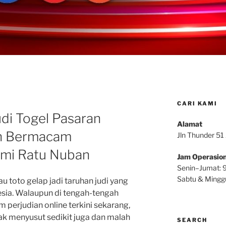
CARI KAMI
di Togel Pasaran
Alamat
n Bermacam
Jln Thunder 51 
mi Ratu Nuban
Jam Operasion
Senin–Jumat: 
Sabtu & Mingg
au toto gelap jadi taruhan judi yang
sia. Walaupun di tengah-tengah
erjudian online terkini sekarang,
ak menyusut sedikit juga dan malah
SEARCH