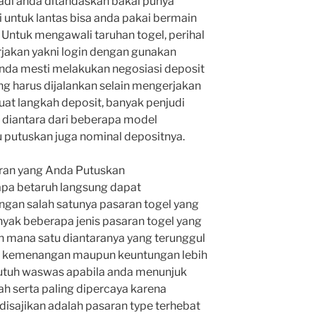
 jadi anda ditandaskan bakal punya
 untuk lantas bisa anda pakai bermain
 Untuk mengawali taruhan togel, perihal
jakan yakni login dengan gunakan
 anda mesti melakukan negosiasi deposit
ang harus dijalankan selain mengerjakan
buat langkah deposit, banyak penjudi
diantara dari beberapa model
u putuskan juga nominal depositnya.
ran yang Anda Putuskan
apa betaruh langsung dapat
an salah satunya pasaran togel yang
yak beberapa jenis pasaran togel yang
n mana satu diantaranya yang terunggul
 kemenangan maupun keuntungan lebih
 butuh waswas apabila anda menunjuk
ah serta paling dipercaya karena
disajikan adalah pasaran type terhebat