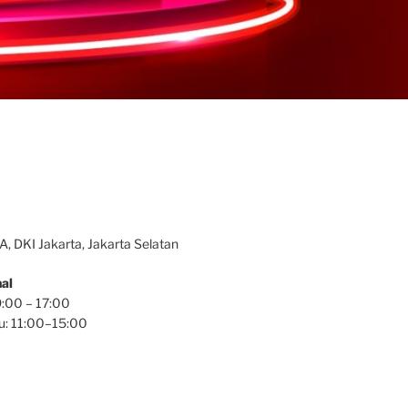
A, DKI Jakarta, Jakarta Selatan
al
9:00 – 17:00
u: 11:00–15:00