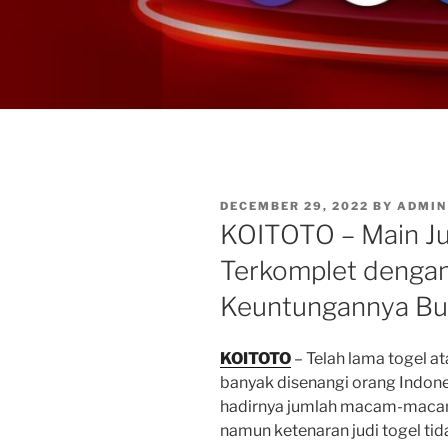
POSTED
DECEMBER 29, 2022
BY
ADMIN
ON
KOITOTO – Main Ju
Terkomplet denga
Keuntungannya Bu
KOITOTO
– Telah lama togel at
banyak disenangi orang Indone
hadirnya jumlah macam-macam p
namun ketenaran judi togel tid