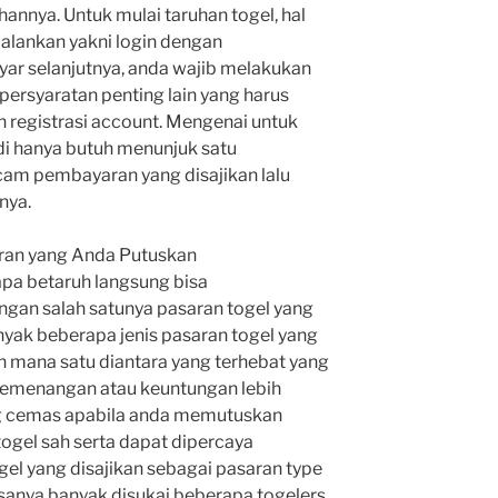
annya. Untuk mulai taruhan togel, hal
alankan yakni login dengan
ar selanjutnya, anda wajib melakukan
 persyaratan penting lain yang harus
n registrasi account. Mengenai untuk
di hanya butuh menunjuk satu
cam pembayaran yang disajikan lalu
nya.
ran yang Anda Putuskan
apa betaruh langsung bisa
an salah satunya pasaran togel yang
yak beberapa jenis pasaran togel yang
n mana satu diantara yang terhebat yang
menangan atau keuntungan lebih
ing cemas apabila anda memutuskan
ogel sah serta dapat dipercaya
gel yang disajikan sebagai pasaran type
sanya banyak disukai beberapa togelers.