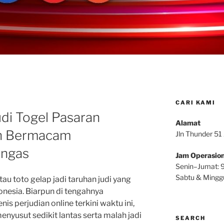
CARI KAMI
di Togel Pasaran
Alamat
n Bermacam
Jln Thunder 51 
ongas
Jam Operasion
Senin–Jumat: 
Sabtu & Mingg
au toto gelap jadi taruhan judi yang
nesia. Biarpun di tengahnya
s perjudian online terkini waktu ini,
enyusut sedikit lantas serta malah jadi
SEARCH