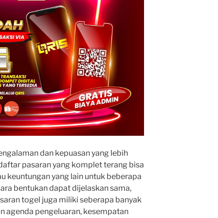
engalaman dan kepuasan yang lebih
aftar pasaran yang komplet terang bisa
au keuntungan yang lain untuk beberapa
ara bentukan dapat dijelaskan sama,
aran togel juga miliki seberapa banyak
an agenda pengeluaran, kesempatan