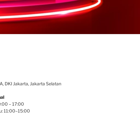
A, DKI Jakarta, Jakarta Selatan
al
9:00 – 17:00
u: 11:00–15:00