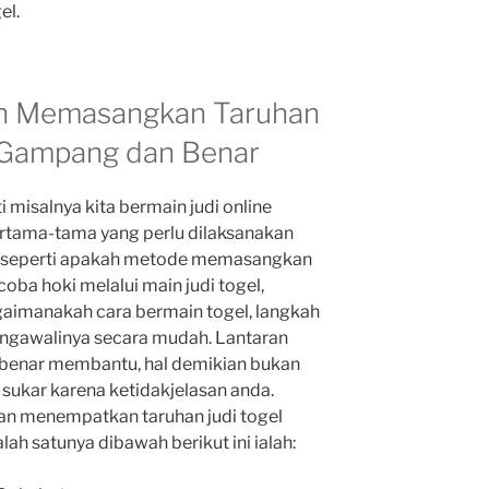
el.
an Memasangkan Taruhan
 Gampang dan Benar
 misalnya kita bermain judi online
ertama-tama yang perlu dilaksanakan
 seperti apakah metode memasangkan
oba hoki melalui main judi togel,
gaimanakah cara bermain togel, langkah
gawalinya secara mudah. Lantaran
-benar membantu, hal demikian bukan
 sukar karena ketidakjelasan anda.
an menempatkan taruhan judi togel
h satunya dibawah berikut ini ialah: