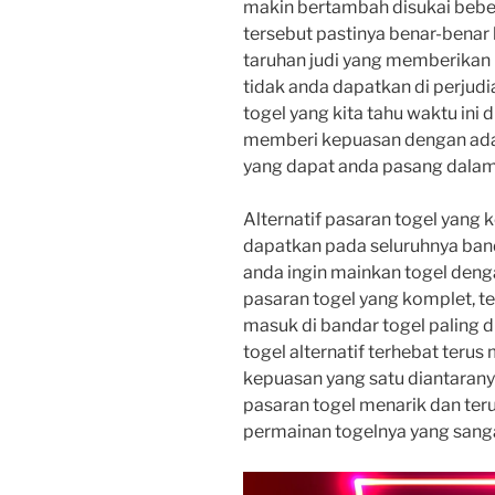
makin bertambah disukai beber
tersebut pastinya benar-benar 
taruhan judi yang memberikan 
tidak anda dapatkan di perjudi
togel yang kita tahu waktu in
memberi kepuasan dengan ada 
yang dapat anda pasang dalam
Alternatif pasaran togel yang 
dapatkan pada seluruhnya banda
anda ingin mainkan togel deng
pasaran togel yang komplet, 
masuk di bandar togel paling d
togel alternatif terhebat ter
kepuasan yang satu diantaran
pasaran togel menarik dan ter
permainan togelnya yang sanga