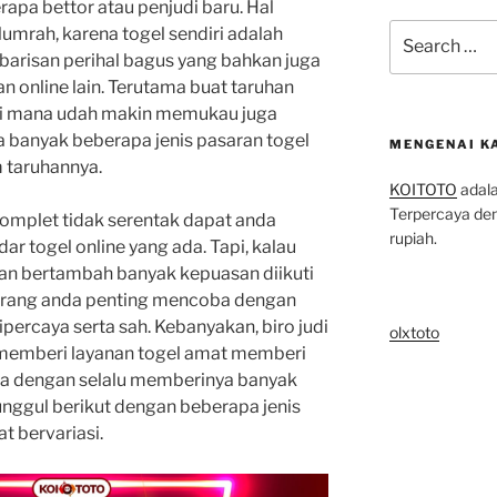
apa bettor atau penjudi baru. Hal
Search
lumrah, karena togel sendiri adalah
for:
barisan perihal bagus yang bahkan juga
an online lain. Terutama buat taruhan
i di mana udah makin memukau juga
banyak beberapa jenis pasaran togel
MENGENAI K
 taruhannya.
KOITOTO
adala
Terpercaya den
komplet tidak serentak dapat anda
rupiah.
r togel online yang ada. Tapi, kalau
an bertambah banyak kepuasan diikuti
terang anda penting mencoba dengan
ipercaya serta sah. Kebanyakan, biro judi
olxtoto
us memberi layanan togel amat memberi
ya dengan selalu memberinya banyak
unggul berikut dengan beberapa jenis
t bervariasi.