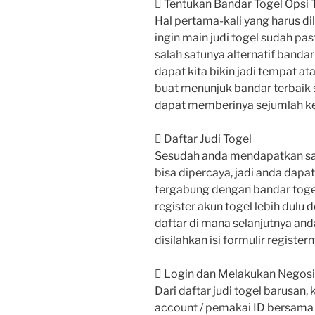
 Tentukan Bandar Togel Opsi 
Hal pertama-kali yang harus d
ingin main judi togel sudah pa
salah satunya alternatif bandar
dapat kita bikin jadi tempat ata
buat menunjuk bandar terbaik
dapat memberinya sejumlah ke
 Daftar Judi Togel
Sesudah anda mendapatkan satu
bisa dipercaya, jadi anda dap
tergabung dengan bandar togel o
register akun togel lebih dulu d
daftar di mana selanjutnya an
disilahkan isi formulir registern
 Login dan Melakukan Negosi
Dari daftar judi togel barusan
account / pemakai ID bersama s