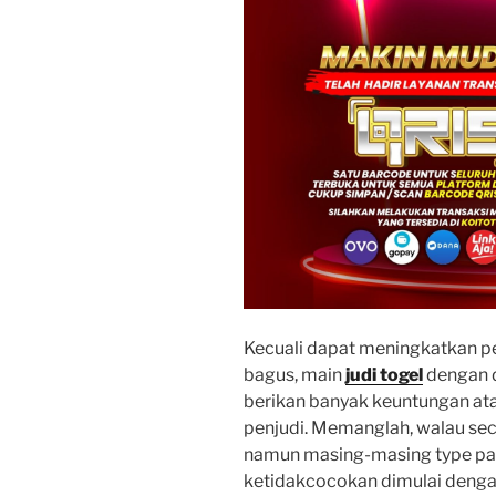
Kecuali dapat meningkatkan p
bagus, main
judi togel
dengan d
berikan banyak keuntungan at
penjudi. Memanglah, walau sec
namun masing-masing type pas
ketidakcocokan dimulai deng