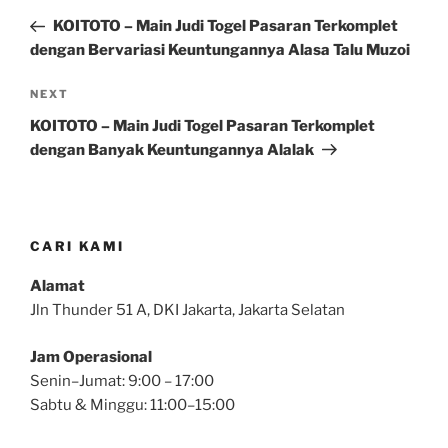
navigation
Post
KOITOTO – Main Judi Togel Pasaran Terkomplet
dengan Bervariasi Keuntungannya Alasa Talu Muzoi
Next
NEXT
Post
KOITOTO – Main Judi Togel Pasaran Terkomplet
dengan Banyak Keuntungannya Alalak
CARI KAMI
Alamat
Jln Thunder 51 A, DKI Jakarta, Jakarta Selatan
Jam Operasional
Senin–Jumat: 9:00 – 17:00
Sabtu & Minggu: 11:00–15:00