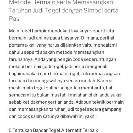
Metode Bermain serta Memasangkan
Taruhan Judi Togel dengan Simpel serta
Pas
Main togel hampir mendekati layaknya seperti kita
bermain judi online pada biasanya. Di mana, perihal
pertama-kali yang harus dijalankan yaitu mendalami
dahulu seperti apakah metode memasangkan
taruhannya. Anda yang pengin coba keberuntungan
melalui bermain judi togel, jadi perlu mengenali
bagaimanakah cara bermain togel, trik memasangkan
taruhan dan mengawalinya secara mudah. Karena
meski main togel online sangatlah membantu, hal
semacam itu bukan mustahil malahan bikin anda sukar
sebab ketidakmengertian anda. Adapun teknik bermain
dan memasangkan taruhan judi togel secara gampang
dan cocok salah satunya dibawah ini yakni:
 Tentukan Bandar Togel Alternatif Terbaik