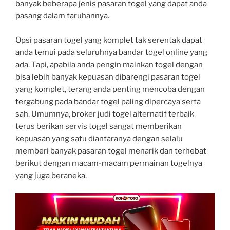
banyak beberapa jenis pasaran togel yang dapat anda
pasang dalam taruhannya.
Opsi pasaran togel yang komplet tak serentak dapat
anda temui pada seluruhnya bandar togel online yang
ada. Tapi, apabila anda pengin mainkan togel dengan
bisa lebih banyak kepuasan dibarengi pasaran togel
yang komplet, terang anda penting mencoba dengan
tergabung pada bandar togel paling dipercaya serta
sah. Umumnya, broker judi togel alternatif terbaik
terus berikan servis togel sangat memberikan
kepuasan yang satu diantaranya dengan selalu
memberi banyak pasaran togel menarik dan terhebat
berikut dengan macam-macam permainan togelnya
yang juga beraneka.