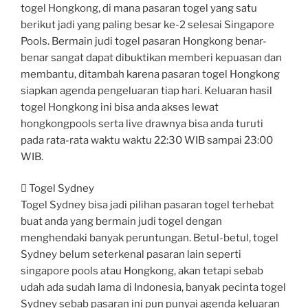
togel Hongkong, di mana pasaran togel yang satu
berikut jadi yang paling besar ke-2 selesai Singapore
Pools. Bermain judi togel pasaran Hongkong benar-
benar sangat dapat dibuktikan memberi kepuasan dan
membantu, ditambah karena pasaran togel Hongkong
siapkan agenda pengeluaran tiap hari. Keluaran hasil
togel Hongkong ini bisa anda akses lewat
hongkongpools serta live drawnya bisa anda turuti
pada rata-rata waktu waktu 22:30 WIB sampai 23:00
WIB.
 Togel Sydney
Togel Sydney bisa jadi pilihan pasaran togel terhebat
buat anda yang bermain judi togel dengan
menghendaki banyak peruntungan. Betul-betul, togel
Sydney belum seterkenal pasaran lain seperti
singapore pools atau Hongkong, akan tetapi sebab
udah ada sudah lama di Indonesia, banyak pecinta togel
Sydney sebab pasaran ini pun punyai agenda keluaran