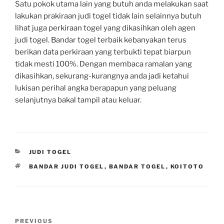
Satu pokok utama lain yang butuh anda melakukan saat
lakukan prakiraan judi togel tidak lain selainnya butuh
lihat juga perkiraan togel yang dikasihkan oleh agen
judi togel. Bandar togel terbaik kebanyakan terus
berikan data perkiraan yang terbukti tepat biarpun
tidak mesti 100%. Dengan membaca ramalan yang
dikasihkan, sekurang-kurangnya anda jadi ketahui
lukisan perihal angka berapapun yang peluang
selanjutnya bakal tampil atau keluar.
CATEGORIES
JUDI TOGEL
TAGS
BANDAR JUDI TOGEL
,
BANDAR TOGEL
,
KOITOTO
Post
Previous
PREVIOUS