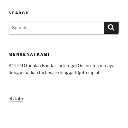
SEARCH
Search
Search
for:
MENGENAI KAMI
KOITOTO
adalah Bandar Judi Togel Online Terpercaya
dengan hadiah terbesare hingga 10juta rupiah.
olxtoto