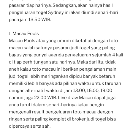
pasaran tiap harinya. Sedangkan, akan halnya hasil
pengeluaran togel Sydney ini akan diundi sehari-hari
pada jam 13:50 WIB.
 Macau Pools
Macau Pools atau yang umum diketahui dengan toto
macau salah satunya pasaran judi togel yang paling
bagus yang punyai agenda pengeluaran sejumlah 4 kali
di tiap perhitungan satu harinya. Maka dari itu, tidak
aneh kalau toto macau ini berikan pengalaman main
judi togel lebih meringankan dipicu banyak betaruh
memiliki lebih banyak ada pilihan waktu untuk taruhan
dengan alternatif waktu di jam 13:00, 16:00, 19:00
namun juga 22:00 WIB. Live draw Macau dapat juga
anda turuti dalam sehari-harinya kalau pengin
mengenali result pengeluaran toto macau dengan
ringan serta paling komplet di broker judi togel bisa
dipercaya serta sah.