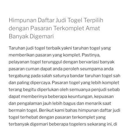
Himpunan Daftar Judi Togel Terpilih
dengan Pasaran Terkomplet Amat
Banyak Digemari
Taruhan judi togel terbaik yakni taruhan togel yang
memberikan pasaran yang komplet. Pastinya,
pelayanan togel terunggul dengan bervariasi banyak
pasaran cuman dapat anda peroleh seumpama anda
tergabung pada salah satunya bandar taruhan togel sah
dan paling dipercaya. Pasaran togel yang lebih komplet
terang begitu diperlukan oleh semuanya penjudi sebab
dapat memberinya beberapa keuntungan, kepuasan
dan pengalaman jauh lebih bagus dan menarik saat
bermain togel. Berikut kami bahas himpunan daftar judi
togel terhebat dengan pasaran terkomplet yang
terbanyak digemari beberapa togelers sekarang ini, di