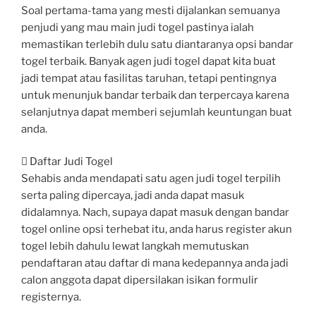
Soal pertama-tama yang mesti dijalankan semuanya
penjudi yang mau main judi togel pastinya ialah
memastikan terlebih dulu satu diantaranya opsi bandar
togel terbaik. Banyak agen judi togel dapat kita buat
jadi tempat atau fasilitas taruhan, tetapi pentingnya
untuk menunjuk bandar terbaik dan terpercaya karena
selanjutnya dapat memberi sejumlah keuntungan buat
anda.
 Daftar Judi Togel
Sehabis anda mendapati satu agen judi togel terpilih
serta paling dipercaya, jadi anda dapat masuk
didalamnya. Nach, supaya dapat masuk dengan bandar
togel online opsi terhebat itu, anda harus register akun
togel lebih dahulu lewat langkah memutuskan
pendaftaran atau daftar di mana kedepannya anda jadi
calon anggota dapat dipersilakan isikan formulir
registernya.