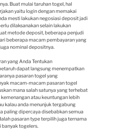
ya. Buat mulai taruhan togel, hal
erjakan yaitu login dengan memakai
nda mesti lakukan negosiasi deposit jadi
perlu dilaksanakan selain lakukan
buat metode deposit, beberapa penjudi
 dari beberapa macam pembayaran yang
 juga nominal depositnya.
ran yang Anda Tentukan
a betaruh dapat langsung menempatkan
aranya pasaran togel yang
anyak macam-macam pasaran togel
tuskan mana salah satunya yang terhebat
kemenangan atau keuntungan lebih
isau kalau anda menunjuk tergabung
rta paling dipercaya disebabkan semua
dalah pasaran type terpilih juga ternama
 banyak togelers.