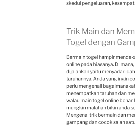
skedul pengeluaran, kesempata
Trik Main dan Mem
Togel dengan Gam
Bermain togel hampir mendekati
online pada biasanya. Di mana,
dijalankan yaitu menyadari d
taruhannya. Anda yang ingin cob
perlu mengenali bagaimanakah
menempatkan taruhan dan me
walau main togel online benar
mungkin malahan bikin anda s
Mengenai trik bermain dan me
gampang dan cocok salah satun