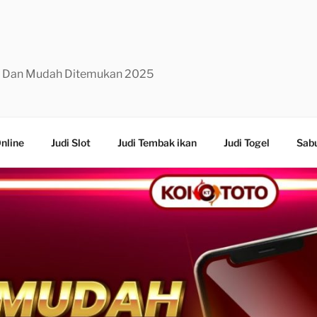
mi Dan Mudah Ditemukan 2025
Online
Judi Slot
Judi Tembak ikan
Judi Togel
Sab