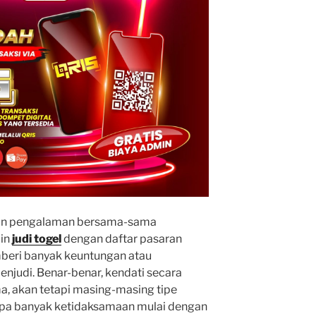
an pengalaman bersama-sama
ain
judi togel
dengan daftar pasaran
beri banyak keuntungan atau
enjudi. Benar-benar, kendati secara
a, akan tetapi masing-masing tipe
rapa banyak ketidaksamaan mulai dengan