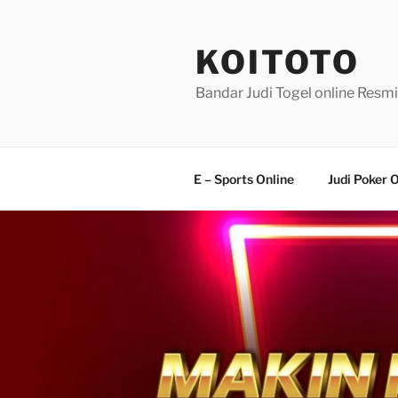
Skip
to
KOITOTO
content
Bandar Judi Togel online Res
E – Sports Online
Judi Poker 