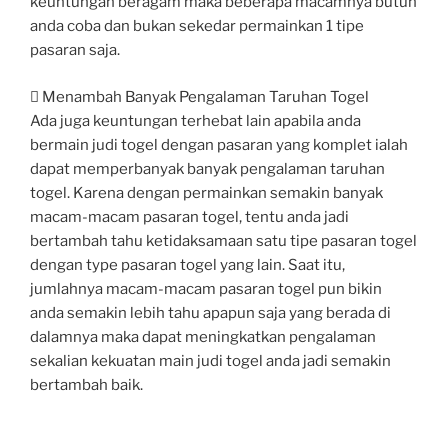
keuntungan beragam maka beberapa macamnya butuh
anda coba dan bukan sekedar permainkan 1 tipe
pasaran saja.
 Menambah Banyak Pengalaman Taruhan Togel
Ada juga keuntungan terhebat lain apabila anda
bermain judi togel dengan pasaran yang komplet ialah
dapat memperbanyak banyak pengalaman taruhan
togel. Karena dengan permainkan semakin banyak
macam-macam pasaran togel, tentu anda jadi
bertambah tahu ketidaksamaan satu tipe pasaran togel
dengan type pasaran togel yang lain. Saat itu,
jumlahnya macam-macam pasaran togel pun bikin
anda semakin lebih tahu apapun saja yang berada di
dalamnya maka dapat meningkatkan pengalaman
sekalian kekuatan main judi togel anda jadi semakin
bertambah baik.