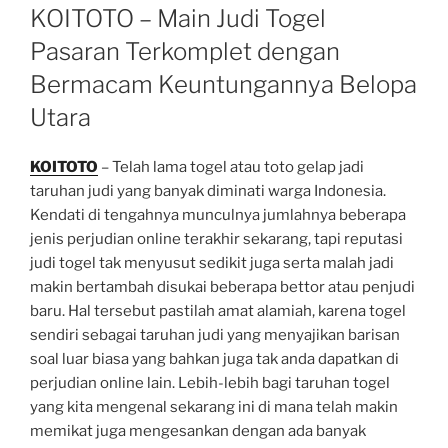
ON
KOITOTO – Main Judi Togel
Pasaran Terkomplet dengan
Bermacam Keuntungannya Belopa
Utara
KOITOTO
– Telah lama togel atau toto gelap jadi
taruhan judi yang banyak diminati warga Indonesia.
Kendati di tengahnya munculnya jumlahnya beberapa
jenis perjudian online terakhir sekarang, tapi reputasi
judi togel tak menyusut sedikit juga serta malah jadi
makin bertambah disukai beberapa bettor atau penjudi
baru. Hal tersebut pastilah amat alamiah, karena togel
sendiri sebagai taruhan judi yang menyajikan barisan
soal luar biasa yang bahkan juga tak anda dapatkan di
perjudian online lain. Lebih-lebih bagi taruhan togel
yang kita mengenal sekarang ini di mana telah makin
memikat juga mengesankan dengan ada banyak