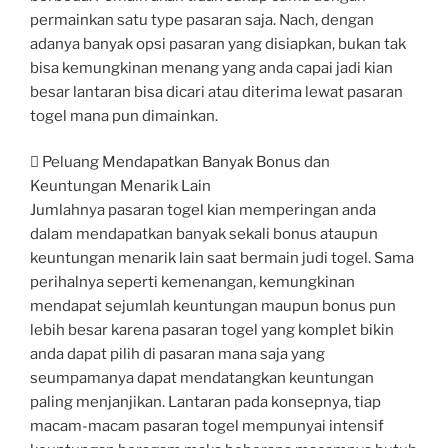
permainkan satu type pasaran saja. Nach, dengan
adanya banyak opsi pasaran yang disiapkan, bukan tak
bisa kemungkinan menang yang anda capai jadi kian
besar lantaran bisa dicari atau diterima lewat pasaran
togel mana pun dimainkan.
 Peluang Mendapatkan Banyak Bonus dan
Keuntungan Menarik Lain
Jumlahnya pasaran togel kian memperingan anda
dalam mendapatkan banyak sekali bonus ataupun
keuntungan menarik lain saat bermain judi togel. Sama
perihalnya seperti kemenangan, kemungkinan
mendapat sejumlah keuntungan maupun bonus pun
lebih besar karena pasaran togel yang komplet bikin
anda dapat pilih di pasaran mana saja yang
seumpamanya dapat mendatangkan keuntungan
paling menjanjikan. Lantaran pada konsepnya, tiap
macam-macam pasaran togel mempunyai intensif