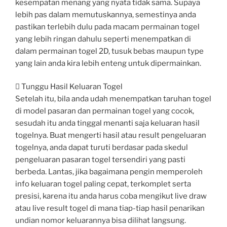
kesempatan menang yang nyata tidak sama. Supaya
lebih pas dalam memutuskannya, semestinya anda
pastikan terlebih dulu pada macam permainan togel
yang lebih ringan dahulu seperti menempatkan di
dalam permainan togel 2D, tusuk bebas maupun type
yang lain anda kira lebih enteng untuk dipermainkan.
 Tunggu Hasil Keluaran Togel
Setelah itu, bila anda udah menempatkan taruhan togel
di model pasaran dan permainan togel yang cocok,
sesudah itu anda tinggal menanti saja keluaran hasil
togelnya. Buat mengerti hasil atau result pengeluaran
togelnya, anda dapat turuti berdasar pada skedul
pengeluaran pasaran togel tersendiri yang pasti
berbeda. Lantas, jika bagaimana pengin memperoleh
info keluaran togel paling cepat, terkomplet serta
presisi, karena itu anda harus coba mengikut live draw
atau live result togel di mana tiap-tiap hasil penarikan
undian nomor keluarannya bisa dilihat langsung.