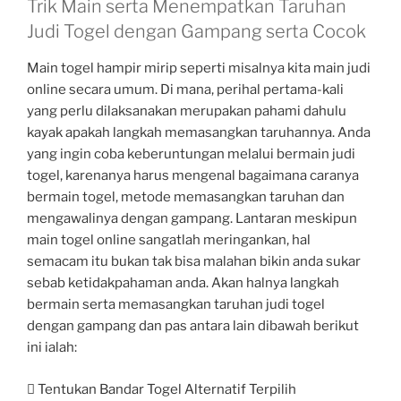
Trik Main serta Menempatkan Taruhan
Judi Togel dengan Gampang serta Cocok
Main togel hampir mirip seperti misalnya kita main judi
online secara umum. Di mana, perihal pertama-kali
yang perlu dilaksanakan merupakan pahami dahulu
kayak apakah langkah memasangkan taruhannya. Anda
yang ingin coba keberuntungan melalui bermain judi
togel, karenanya harus mengenal bagaimana caranya
bermain togel, metode memasangkan taruhan dan
mengawalinya dengan gampang. Lantaran meskipun
main togel online sangatlah meringankan, hal
semacam itu bukan tak bisa malahan bikin anda sukar
sebab ketidakpahaman anda. Akan halnya langkah
bermain serta memasangkan taruhan judi togel
dengan gampang dan pas antara lain dibawah berikut
ini ialah:
 Tentukan Bandar Togel Alternatif Terpilih