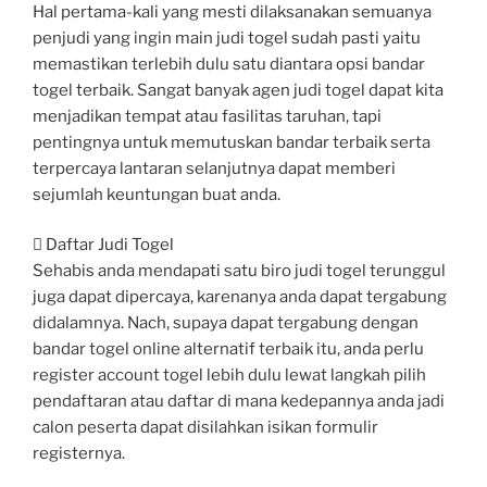
Hal pertama-kali yang mesti dilaksanakan semuanya
penjudi yang ingin main judi togel sudah pasti yaitu
memastikan terlebih dulu satu diantara opsi bandar
togel terbaik. Sangat banyak agen judi togel dapat kita
menjadikan tempat atau fasilitas taruhan, tapi
pentingnya untuk memutuskan bandar terbaik serta
terpercaya lantaran selanjutnya dapat memberi
sejumlah keuntungan buat anda.
 Daftar Judi Togel
Sehabis anda mendapati satu biro judi togel terunggul
juga dapat dipercaya, karenanya anda dapat tergabung
didalamnya. Nach, supaya dapat tergabung dengan
bandar togel online alternatif terbaik itu, anda perlu
register account togel lebih dulu lewat langkah pilih
pendaftaran atau daftar di mana kedepannya anda jadi
calon peserta dapat disilahkan isikan formulir
registernya.