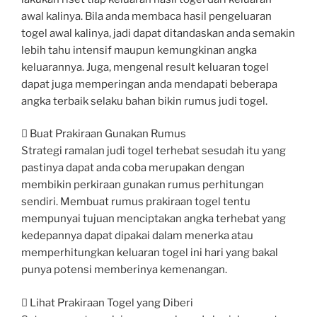
awal kalinya. Bila anda membaca hasil pengeluaran
togel awal kalinya, jadi dapat ditandaskan anda semakin
lebih tahu intensif maupun kemungkinan angka
keluarannya. Juga, mengenal result keluaran togel
dapat juga memperingan anda mendapati beberapa
angka terbaik selaku bahan bikin rumus judi togel.
 Buat Prakiraan Gunakan Rumus
Strategi ramalan judi togel terhebat sesudah itu yang
pastinya dapat anda coba merupakan dengan
membikin perkiraan gunakan rumus perhitungan
sendiri. Membuat rumus prakiraan togel tentu
mempunyai tujuan menciptakan angka terhebat yang
kedepannya dapat dipakai dalam menerka atau
memperhitungkan keluaran togel ini hari yang bakal
punya potensi memberinya kemenangan.
 Lihat Prakiraan Togel yang Diberi