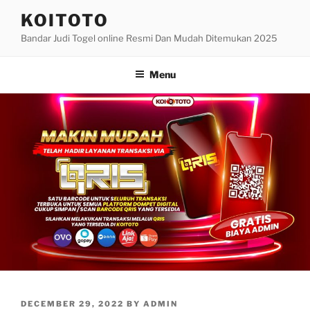
Skip
KOITOTO
to
Bandar Judi Togel online Resmi Dan Mudah Ditemukan 2025
content
Menu
POSTED
DECEMBER 29, 2022
BY
ADMIN