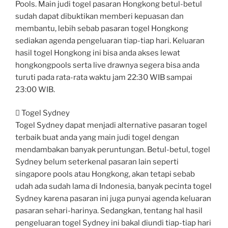
Pools. Main judi togel pasaran Hongkong betul-betul
sudah dapat dibuktikan memberi kepuasan dan
membantu, lebih sebab pasaran togel Hongkong
sediakan agenda pengeluaran tiap-tiap hari. Keluaran
hasil togel Hongkong ini bisa anda akses lewat
hongkongpools serta live drawnya segera bisa anda
turuti pada rata-rata waktu jam 22:30 WIB sampai
23:00 WIB.
 Togel Sydney
Togel Sydney dapat menjadi alternative pasaran togel
terbaik buat anda yang main judi togel dengan
mendambakan banyak peruntungan. Betul-betul, togel
Sydney belum seterkenal pasaran lain seperti
singapore pools atau Hongkong, akan tetapi sebab
udah ada sudah lama di Indonesia, banyak pecinta togel
Sydney karena pasaran ini juga punyai agenda keluaran
pasaran sehari-harinya. Sedangkan, tentang hal hasil
pengeluaran togel Sydney ini bakal diundi tiap-tiap hari